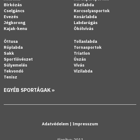
Birkózás
Kézilabda
Cselgáncs
Korcsolyasportok
Evezés
Kosárlabda
Jégkorong
Labdarúgás
Kajak-kenu
Ökölvívás
Öttusa
Tollaslabda
Röplabda
Tornasportok
Sakk
Triatlon
Sportlövészet
Úszás
Súlyemelés
Vívás
Tekvondó
Vízilabda
Tenisz
EGYÉB SPORTÁGAK »
Adatvédelem
|
Impresszum
Alapítva: 2011