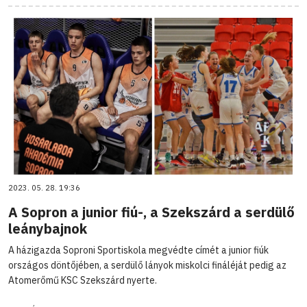
2023. 05. 28. 19:36
A Sopron a junior fiú-, a Szekszárd a serdülő
leánybajnok
A házigazda Soproni Sportiskola megvédte címét a junior fiúk
országos döntőjében, a serdülő lányok miskolci fináléját pedig az
Atomerőmű KSC Szekszárd nyerte.