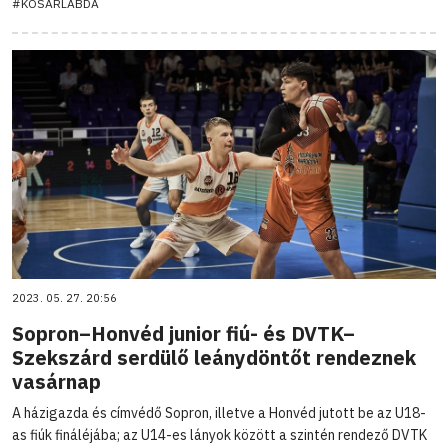
#KOSÁRLABDA
2023. 05. 27. 20:56
Sopron–Honvéd junior fiú- és DVTK–
Szekszárd serdülő leánydöntőt rendeznek
vasárnap
A házigazda és címvédő Sopron, illetve a Honvéd jutott be az U18-
as fiúk fináléjába; az U14-es lányok között a szintén rendező DVTK