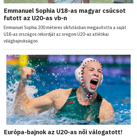
Emmanuel Sophia U18-as magyar csúcsot
futott az U20-as vb-n
Emmanuel Sophia 200 méteres síkfutásban megjavította a saját
U18-as országos rekordját az oregoni U20-as atlétikai
világbajnokságon.
Európa-bajnok az U20-as női válogatott!