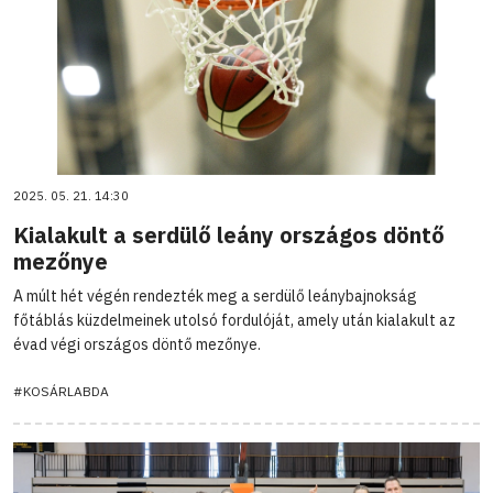
2025. 05. 21. 14:30
Kialakult a serdülő leány országos döntő
mezőnye
A múlt hét végén rendezték meg a serdülő leánybajnokság
főtáblás küzdelmeinek utolsó fordulóját, amely után kialakult az
évad végi országos döntő mezőnye.
#KOSÁRLABDA