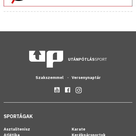
UTÁNPÓTLÁS
SPORT
Szakszemmel
Versenynaptár
SPORTÁGAK
Asztalitenisz
Karate
Atlétika
Kerékpársportok