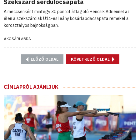
Szekszárd serdülőcsapata
A meccsenként mintegy 30 pontot átlagoló Hencsik Adriennel az
élen a szekszárdiak U14-es leány kosárlabdacsapata remekel a
korosztályos bajnokságban.
#KOSÁRLABDA
ELŐZŐ OLDAL
KÖVETKEZŐ OLDAL
CÍMLAPRÓL AJÁNLJUK