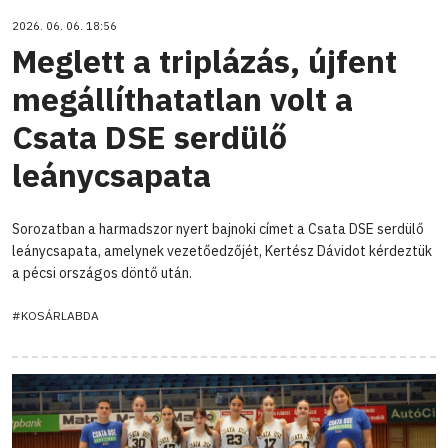
2026. 06. 06. 18:56
Meglett a triplázás, újfent
megállíthatatlan volt a
Csata DSE serdülő
leánycsapata
Sorozatban a harmadszor nyert bajnoki címet a Csata DSE serdülő
leánycsapata, amelynek vezetőedzőjét, Kertész Dávidot kérdeztük
a pécsi országos döntő után.
#KOSÁRLABDA