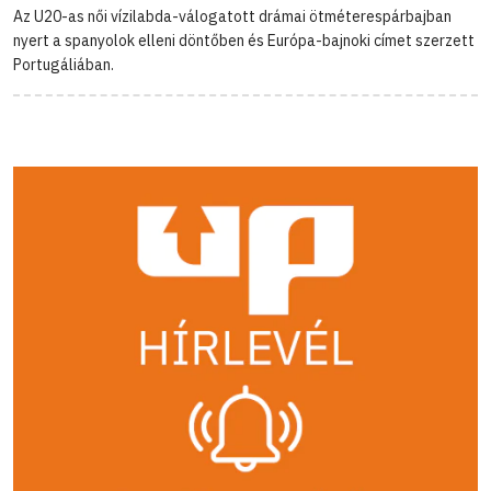
Az U20-as női vízilabda-válogatott drámai ötméterespárbajban
nyert a spanyolok elleni döntőben és Európa-bajnoki címet szerzett
Portugáliában.