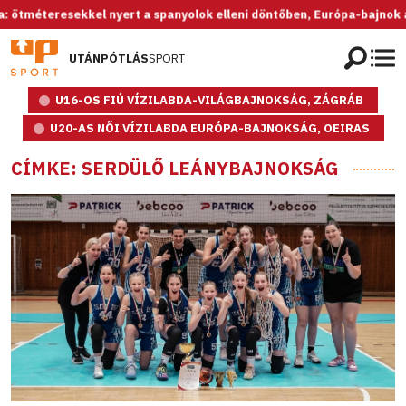
l nyert a spanyolok elleni döntőben, Európa-bajnok az U20-as női vá
UTÁNPÓTLÁS
SPORT
U16-OS FIÚ VÍZILABDA-VILÁGBAJNOKSÁG, ZÁGRÁB
U20-AS NŐI VÍZILABDA EURÓPA-BAJNOKSÁG, OEIRAS
CÍMKE: SERDÜLŐ LEÁNYBAJNOKSÁG