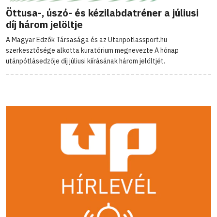
Öttusa-, úszó- és kézilabdatréner a júliusi
díj három jelöltje
A Magyar Edzők Társasága és az Utanpotlassport.hu
szerkesztősége alkotta kuratórium megnevezte A hónap
utánpótlásedzője díj júliusi kiírásának három jelöltjét.