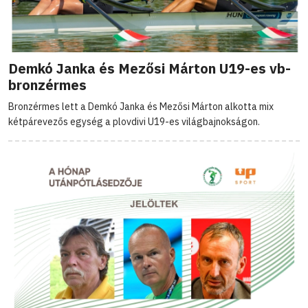
Demkó Janka és Mezősi Márton U19-es vb-
bronzérmes
Bronzérmes lett a Demkó Janka és Mezősi Márton alkotta mix
kétpárevezős egység a plovdivi U19-es világbajnokságon.