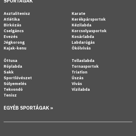
SPORTÁGAK
Asztalitenisz
Karate
Atlétika
Kerékpársportok
Birkózás
Kézilabda
Cselgáncs
Korcsolyasportok
Evezés
Kosárlabda
Jégkorong
Labdarúgás
Kajak-kenu
Ökölvívás
Öttusa
Tollaslabda
Röplabda
Tornasportok
Sakk
Triatlon
Sportlövészet
Úszás
Súlyemelés
Vívás
Tekvondó
Vízilabda
Tenisz
EGYÉB SPORTÁGAK »