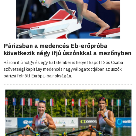
Párizsban a medencés Eb-erőpróba
következik négy ifjú úszónkkal a mezőnyben
Három ifjú hölgy és egy fiatalember is helyet kapott Sós Csaba
szövetségi kapitány medencés nagyválogatottjában az úszók
párizsi felnőtt Európa-bajnokságán.