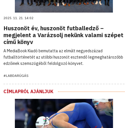
2025. 11. 21. 14:02
Huszonöt év, huszonöt futballedző –
megjelent a Varázsolj nekünk valami szépet
című könyv
A MediaBook Kiadó bemutatta az elmúlt negyedszázad
futballtörténetét az utóbbi huszonöt esztendő legmeghatározóbb
edzőinek szemszögéből feldolgozó könyvet.
#LABDARÚGÁS
CÍMLAPRÓL AJÁNLJUK