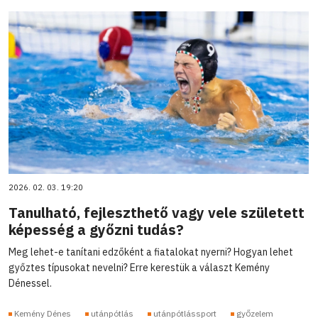
2026. 02. 03. 19:20
Tanulható, fejleszthető vagy vele született
képesség a győzni tudás?
Meg lehet-e tanítani edzőként a fiatalokat nyerni? Hogyan lehet
győztes típusokat nevelni? Erre kerestük a választ Kemény
Dénessel.
Kemény Dénes
utánpótlás
utánpótlássport
győzelem