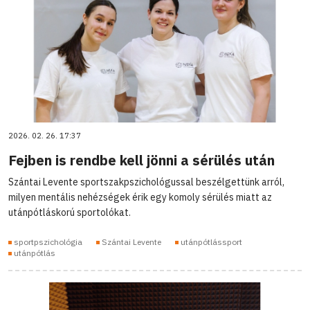
2026. 02. 26. 17:37
Fejben is rendbe kell jönni a sérülés után
Szántai Levente sportszakpszichológussal beszélgettünk arról,
milyen mentális nehézségek érik egy komoly sérülés miatt az
utánpótláskorú sportolókat.
sportpszichológia
Szántai Levente
utánpótlássport
utánpótlás