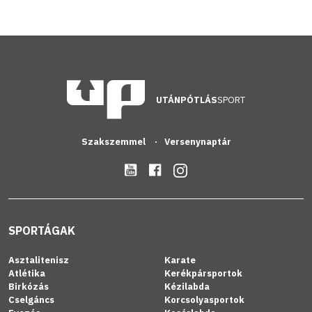
UTÁNPÓTLÁS
SPORT
Szakszemmel
Versenynaptár
SPORTÁGAK
Asztalitenisz
Karate
Atlétika
Kerékpársportok
Birkózás
Kézilabda
Cselgáncs
Korcsolyasportok