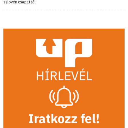
szlovén csapattól.