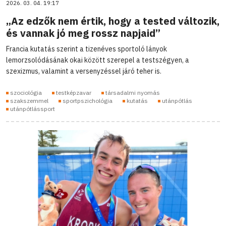
2026. 03. 04. 19:17
„Az edzők nem értik, hogy a tested változik,
és vannak jó meg rossz napjaid”
Francia kutatás szerint a tizenéves sportoló lányok
lemorzsolódásának okai között szerepel a testszégyen, a
szexizmus, valamint a versenyzéssel járó teher is.
szociológia
testképzavar
társadalmi nyomás
szakszemmel
sportpszichológia
kutatás
utánpótlás
utánpótlássport