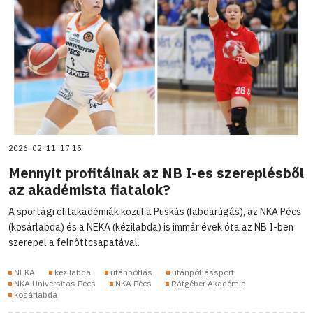
2026. 02. 11. 17:15
Mennyit profitálnak az NB I-es szereplésből
az akadémista fiatalok?
A sportági elitakadémiák közül a Puskás (labdarúgás), az NKA Pécs
(kosárlabda) és a NEKA (kézilabda) is immár évek óta az NB I-ben
szerepel a felnőttcsapatával.
NEKA
kezilabda
utánpótlás
utánpótlássport
NKA Universitas Pécs
NKA Pécs
Rátgéber Akadémia
kosárlabda