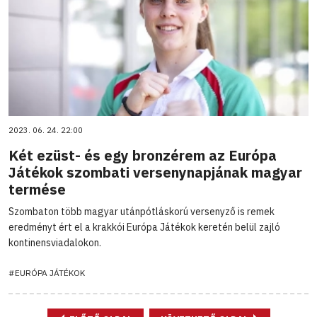
2023. 06. 24. 22:00
Két ezüst- és egy bronzérem az Európa
Játékok szombati versenynapjának magyar
termése
Szombaton több magyar utánpótláskorú versenyző is remek
eredményt ért el a krakkói Európa Játékok keretén belül zajló
kontinensviadalokon.
#EURÓPA JÁTÉKOK