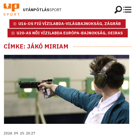
UTÁNPÓTLÁS
SPORT
U16-OS FIÚ VÍZILABDA-VILÁGBAJNOKSÁG, ZÁGRÁB
U20-AS NŐI VÍZILABDA EURÓPA-BAJNOKSÁG, OEIRAS
CÍMKE: JÁKÓ MIRIAM
2024. 09. 25. 20:27