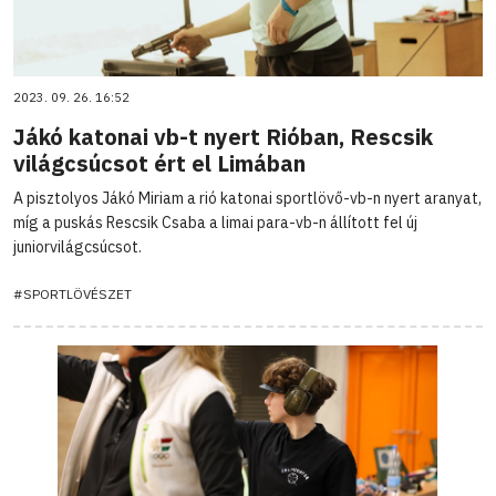
2023. 09. 26. 16:52
Jákó katonai vb-t nyert Rióban, Rescsik
világcsúcsot ért el Limában
A pisztolyos Jákó Miriam a rió katonai sportlövő-vb-n nyert aranyat,
míg a puskás Rescsik Csaba a limai para-vb-n állított fel új
juniorvilágcsúcsot.
#SPORTLÖVÉSZET