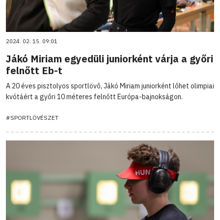
2024. 02. 15. 09:01
Jákó Miriam egyedüli juniorként várja a győri
felnőtt Eb-t
A 20 éves pisztolyos sportlövő, Jákó Miriam juniorként lőhet olimpiai
kvótáért a győri 10 méteres felnőtt Európa-bajnokságon.
#SPORTLÖVÉSZET