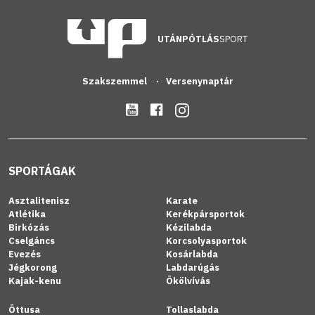
UTÁNPÓTLÁS
SPORT
Szakszemmel
Versenynaptár
SPORTÁGAK
Asztalitenisz
Karate
Atlétika
Kerékpársportok
Birkózás
Kézilabda
Cselgáncs
Korcsolyasportok
Evezés
Kosárlabda
Jégkorong
Labdarúgás
Kajak-kenu
Ökölvívás
Öttusa
Tollaslabda