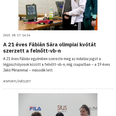
2023. 08. 17. 16:36
A 21 éves Fábián Sára olimpiai kvótát
szerzett a felnőtt-vb-n
A 21 éves Fábián egyéniben szerezte meg az indulási jogot a
légpisztolyosok között a felnőtt-vb-n, míg csapatban – a 19 éves
Jákó Miriammal – második lett.
#SPORTLÖVÉSZET