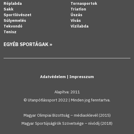
Röplabda
Tornasportok
Sakk
Triatlon
Sportlövészet
Úszás
Súlyemelés
Vívás
Tekvondó
Vízilabda
Tenisz
EGYÉB SPORTÁGAK »
Adatvédelem
|
Impresszum
Alapítva: 2011
© Utanpótlássport 2022 | Minden jog fenntartva.
Magyar Olimpiai Bizottság – médiaoklevél (2015)
Magyar Sportújságírók Szövetsége – nívódíj (2018)