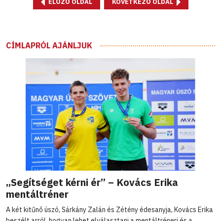
ELŐZŐ OLDAL
KÖVETKEZŐ OLDAL
CÍMLAPRÓL AJÁNLJUK
„Segítséget kérni ér” – Kovács Erika
mentáltréner
A két kitűnő úszó, Sárkány Zalán és Zétény édesanyja, Kovács Erika
beszélt arról, hogyan lehet elválasztani a mentáltréneri és a