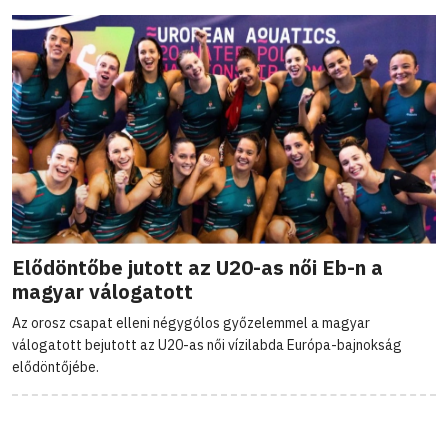
Elődöntőbe jutott az U20-as női Eb-n a
magyar válogatott
Az orosz csapat elleni négygólos győzelemmel a magyar
válogatott bejutott az U20-as női vízilabda Európa-bajnokság
elődöntőjébe.