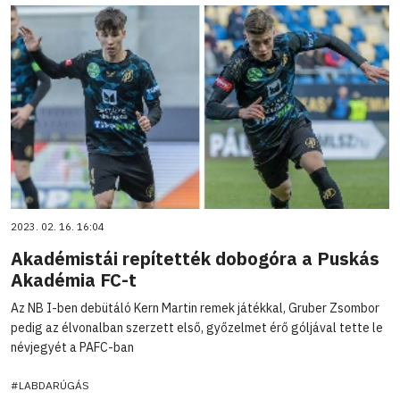
2023. 02. 16. 16:04
Akadémistái repítették dobogóra a Puskás
Akadémia FC-t
Az NB I-ben debütáló Kern Martin remek játékkal, Gruber Zsombor
pedig az élvonalban szerzett első, győzelmet érő góljával tette le
névjegyét a PAFC-ban
#LABDARÚGÁS