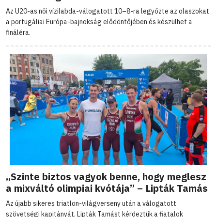
Az U20-as női vízilabda-válogatott 10–8-ra legyőzte az olaszokat
a portugáliai Európa-bajnokság elődöntőjében és készülhet a
fináléra.
„Szinte biztos vagyok benne, hogy meglesz
a mixváltó olimpiai kvótája” – Lipták Tamás
Az újabb sikeres triatlon-világverseny után a válogatott
szövetségi kapitányát, Lipták Tamást kérdeztük a fiatalok