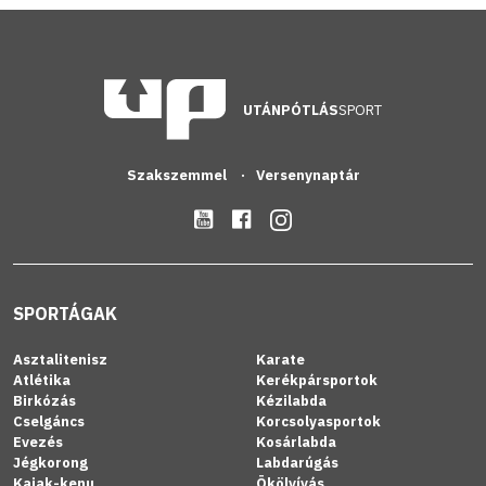
UTÁNPÓTLÁS
SPORT
Szakszemmel
Versenynaptár
SPORTÁGAK
Asztalitenisz
Karate
Atlétika
Kerékpársportok
Birkózás
Kézilabda
Cselgáncs
Korcsolyasportok
Evezés
Kosárlabda
Jégkorong
Labdarúgás
Kajak-kenu
Ökölvívás