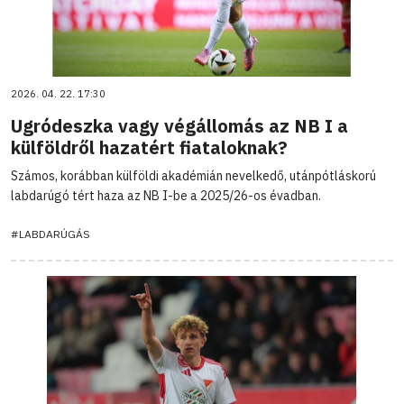
2026. 04. 22. 17:30
Ugródeszka vagy végállomás az NB I a
külföldről hazatért fiataloknak?
Számos, korábban külföldi akadémián nevelkedő, utánpótláskorú
labdarúgó tért haza az NB I-be a 2025/26-os évadban.
#LABDARÚGÁS