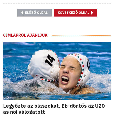
ELŐZŐ OLDAL
KÖVETKEZŐ OLDAL
CÍMLAPRÓL AJÁNLJUK
Legyőzte az olaszokat, Eb-döntős az U20-
as női válogatott