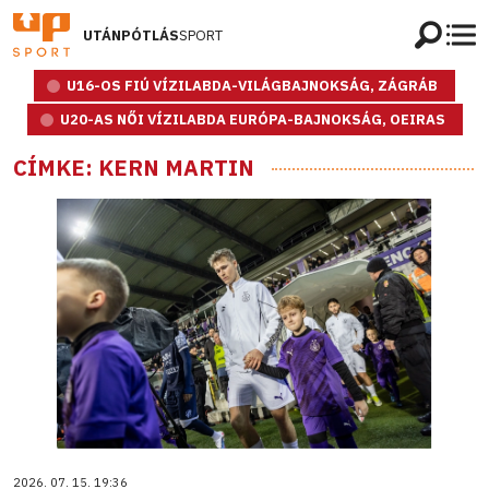
UTÁNPÓTLÁS
SPORT
U16-OS FIÚ VÍZILABDA-VILÁGBAJNOKSÁG, ZÁGRÁB
U20-AS NŐI VÍZILABDA EURÓPA-BAJNOKSÁG, OEIRAS
CÍMKE: KERN MARTIN
2026. 07. 15. 19:36