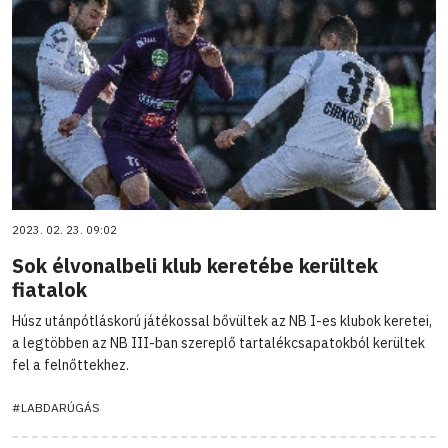
2023. 02. 23. 09:02
Sok élvonalbeli klub keretébe kerültek
fiatalok
Húsz utánpótláskorú játékossal bővültek az NB I-es klubok keretei,
a legtöbben az NB III-ban szereplő tartalékcsapatokból kerültek
fel a felnőttekhez.
#LABDARÚGÁS