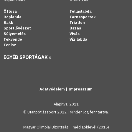
Öttusa
Tollaslabda
Röplabda
Tornasportok
Sakk
Triatlon
Sportlövészet
Úszás
Súlyemelés
Vívás
Tekvondó
Vízilabda
Tenisz
EGYÉB SPORTÁGAK »
Adatvédelem
|
Impresszum
Alapítva: 2011
© Utanpótlássport 2022 | Minden jog fenntartva.
Magyar Olimpiai Bizottság – médiaoklevél (2015)