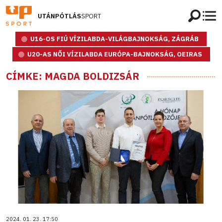
UTÁNPÓTLÁS
SPORT
U16-OS FIÚ VÍZILABDA-VILÁGBAJNOKSÁG, ZÁGRÁB
U20-AS NŐI VÍZILABDA EURÓPA-BAJNOKSÁG, OEIRAS
CÍMKE: MAGDA BOLDIZSÁR
2024. 01. 23. 17:50