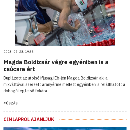
2023. 07. 28. 19:33
Magda Boldizsár végre egyéniben is a
csúcsra ért
Duplázott az utolsó ifjúsági Eb-jén Magda Boldizsár, aki a
mixváltóval szerzett aranyérme mellett egyéniben is felállhatott a
dobogó legfelső fokára.
#ÚSZÁS
CÍMLAPRÓL AJÁNLJUK