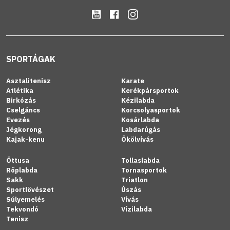
SPORTÁGAK
Asztalitenisz
Karate
Atlétika
Kerékpársportok
Birkózás
Kézilabda
Cselgáncs
Korcsolyasportok
Evezés
Kosárlabda
Jégkorong
Labdarúgás
Kajak-kenu
Ökölvívás
Öttusa
Tollaslabda
Röplabda
Tornasportok
Sakk
Triatlon
Sportlövészet
Úszás
Súlyemelés
Vívás
Tekvondó
Vízilabda
Tenisz