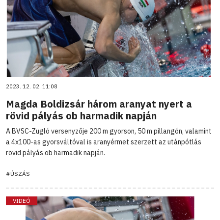
2023. 12. 02. 11:08
Magda Boldizsár három aranyat nyert a
rövid pályás ob harmadik napján
A BVSC-Zugló versenyzője 200 m gyorson, 50 m pillangón, valamint
a 4x100-as gyorsváltóval is aranyérmet szerzett az utánpótlás
rövid pályás ob harmadik napján.
#ÚSZÁS
VIDEÓ