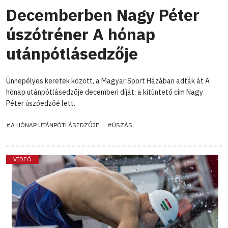
Decemberben Nagy Péter
úszótréner A hónap
utánpótlásedzője
Ünnepélyes keretek között, a Magyar Sport Házában adták át A
hónap utánpótlásedzője decemberi díját: a kitüntető cím Nagy
Péter úszóedzőé lett.
#A HÓNAP UTÁNPÓTLÁSEDZŐJE
#ÚSZÁS
VIDEÓ