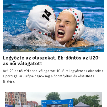
Legyőzte az olaszokat, Eb-döntős az U20-
as női válogatott
Az U20-as női vízilabda-válogatott 10–8-ra legyőzte az olaszokat
a portugáliai Európa-bajnokság elődöntőjében és készülhet a
fináléra.