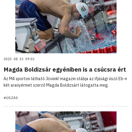
2023. 08. 13. 09:02
Magda Boldizsár egyéniben is a csúcsra ért
Az M4 sporton látható Jövünk! magazin stábja az ifjúsági úszó Eb-n
két aranyérmet szerző Magda Boldizsárt látogatta meg.
#ÚSZÁS