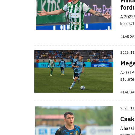
Mind
ford
A 2023/
koroszt
#LABDA
2023. 11
Mege
Az OTP 
születet
#LABDA
2023. 11
Csak 
A hazai
spanyol