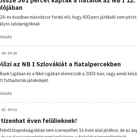
össze 361 percet kaptak a fiatalok az NB I 12.
ulójában
24-es évadban másodszor fordul elő, hogy 400 perc játékidő sem jutott
ályos labdarúgóknak.
RÚGÁS
. 04. 09:26
lőzi az NB I Szlovákiát a fiatalpercekben
Bank Ligában és a Niké Ligában elemezzük a 2003-ban, vagy annál kés
t futballisták játékidejét.
RÚGÁS
. 01. 09:15
tizenhat éven felülieknek!
 felnőttbajnokságokban nem szerepelhet 16 éven aluli játékos, de az ang
 és az olasz szövetség nem korlátozza a fiatalok szerepeltetését.