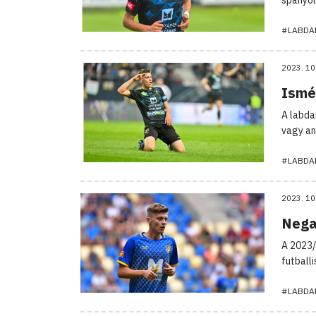
#LABDA
2023. 10
Ismé
A labda
vagy an
#LABDA
2023. 10
Nega
A 2023/
futball
#LABDA