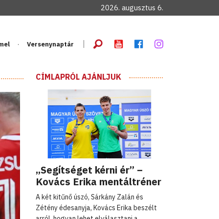
2026. augusztus 6.
mel
Versenynaptár
CÍMLAPRÓL AJÁNLJUK
„Segítséget kérni ér” –
Kovács Erika mentáltréner
A két kitűnő úszó, Sárkány Zalán és
Zétény édesanyja, Kovács Erika beszélt
arról, hogyan lehet elválasztani a