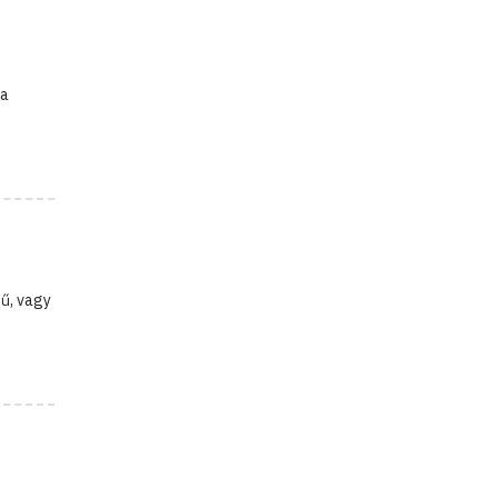
 a
sű, vagy