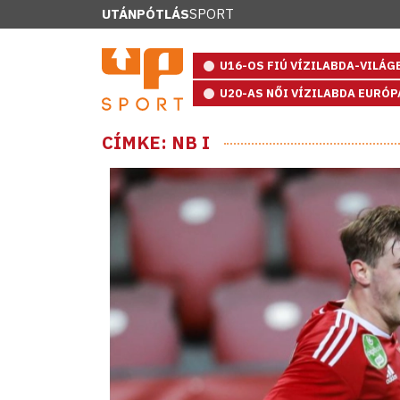
UTÁNPÓTLÁS
SPORT
U16-OS FIÚ VÍZILABDA-VILÁ
U20-AS NŐI VÍZILABDA EURÓ
CÍMKE: NB I