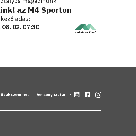
sztályos magazinunk
ünk! az M4 Sporton
kező adás:
 08. 02. 07:30
Szakszemmel
Versenynaptár