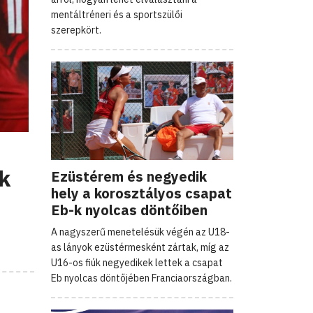
mentáltréneri és a sportszülői
szerepkört.
k
Ezüstérem és negyedik
hely a korosztályos csapat
Eb-k nyolcas döntőiben
A nagyszerű menetelésük végén az U18-
as lányok ezüstérmesként zártak, míg az
U16-os fiúk negyedikek lettek a csapat
Eb nyolcas döntőjében Franciaországban.