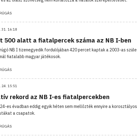
RÚGÁS
. 31. 16:18
t 500 alatt a fiatalpercek száma az NB I-ben
rúgó NB I tizenegyedik fordulójában 420 percet kaptak a 2003-as szüle
nál fiatalabb magyar játékosok.
RÚGÁS
. 24. 15:51
tív rekord az NB I-es fiatalpercekben
24-es évadban eddig egyik héten sem mellőzték ennyire a korosztályos
istákat a csapatok.
RÚGÁS