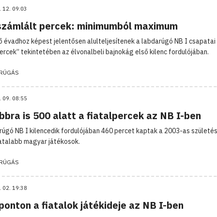
. 12. 09:03
zámlált percek: minimumból maximum
ő évadhoz képest jelentősen alulteljesítenek a labdarúgó NB I csapatai
percek” tekintetében az élvonalbeli bajnokág első kilenc fordulójában.
RÚGÁS
. 09. 08:55
bra is 500 alatt a fiatalpercek az NB I-ben
rúgó NB I kilencedik fordulójában 460 percet kaptak a 2003-as születé
iatalabb magyar játékosok.
RÚGÁS
. 02. 19:38
onton a fiatalok játékideje az NB I-ben