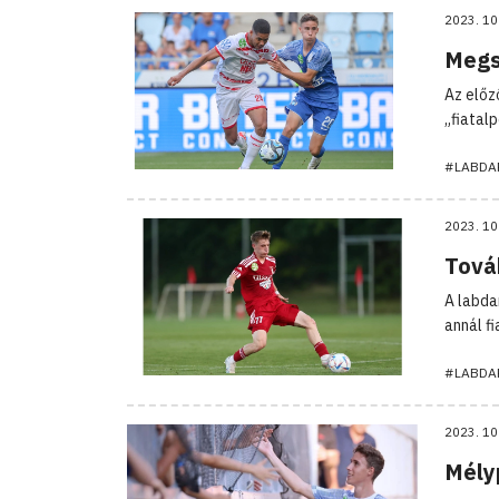
2023. 10
Megs
Az előz
„fiatal
#LABDA
2023. 10
Továb
A labda
annál f
#LABDA
2023. 10
Mélyp