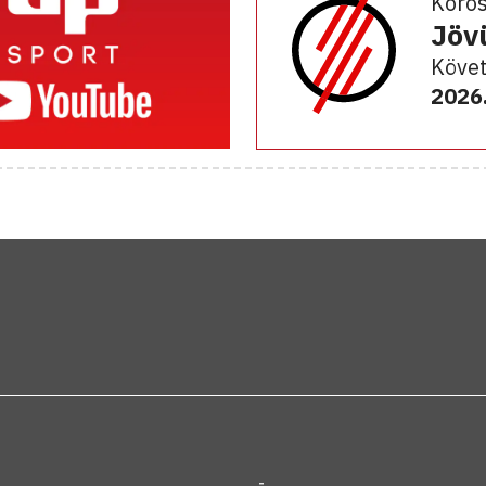
Koro
Jöv
Követ
2026.