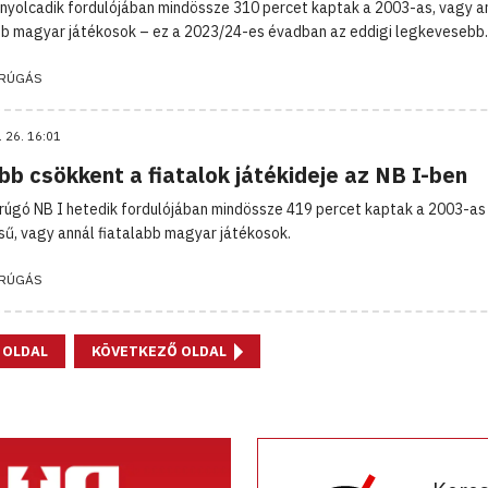
 nyolcadik fordulójában mindössze 310 percet kaptak a 2003-as, vagy a
bb magyar játékosok – ez a 2023/24-es évadban az eddigi legkevesebb.
RÚGÁS
. 26. 16:01
b csökkent a fiatalok játékideje az NB I-ben
rúgó NB I hetedik fordulójában mindössze 419 percet kaptak a 2003-as
sű, vagy annál fiatalabb magyar játékosok.
RÚGÁS
 OLDAL
KÖVETKEZŐ OLDAL