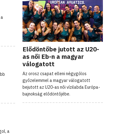
 a
Elődöntőbe jutott az U20-
as női Eb-n a magyar
válogatott
Az orosz csapat elleni négygólos
őbb
győzelemmel a magyar válogatott
bejutott az U20-as női vízilabda Európa-
bajnokság elődöntőjébe.
ol, a