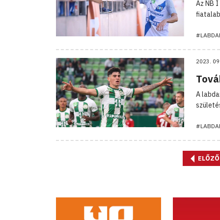
Az NB I
fiatala
#LABDA
2023. 09
Továb
A labda
születé
#LABDA
ELŐZŐ