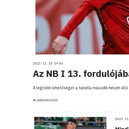
2023. 11. 14. 09:06
Az NB I 13. fordulójáb
A legtöbb lehetőséget a tabella második helyén álló 
#LABDARÚGÁS
2023. 11