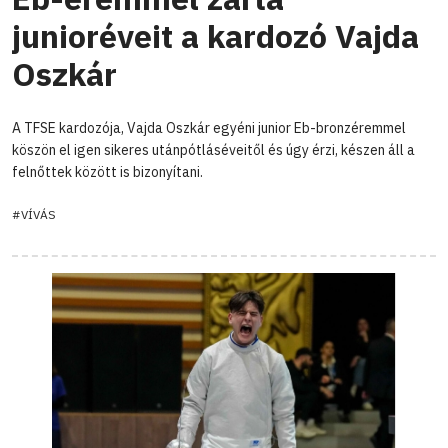
junioréveit a kardozó Vajda
Oszkár
A TFSE kardozója, Vajda Oszkár egyéni junior Eb-bronzéremmel
köszön el igen sikeres utánpótláséveitől és úgy érzi, készen áll a
felnőttek között is bizonyítani.
#VÍVÁS