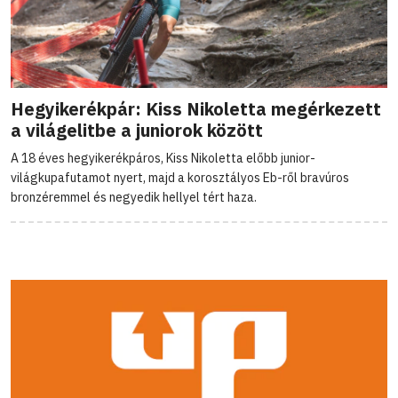
Hegyikerékpár: Kiss Nikoletta megérkezett
a világelitbe a juniorok között
A 18 éves hegyikerékpáros, Kiss Nikoletta előbb junior-
világkupafutamot nyert, majd a korosztályos Eb-ről bravúros
bronzéremmel és negyedik hellyel tért haza.