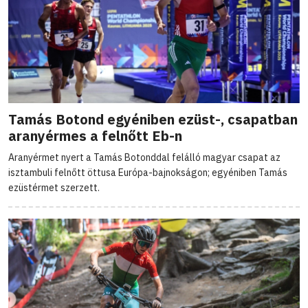
Tamás Botond egyéniben ezüst-, csapatban
aranyérmes a felnőtt Eb-n
Aranyérmet nyert a Tamás Botonddal felálló magyar csapat az
isztambuli felnőtt öttusa Európa-bajnokságon; egyéniben Tamás
ezüstérmet szerzett.