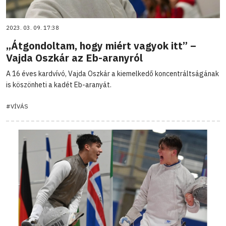
2023. 03. 09. 17:38
„Átgondoltam, hogy miért vagyok itt” –
Vajda Oszkár az Eb-aranyról
A 16 éves kardvívó, Vajda Oszkár a kiemelkedő koncentráltságának
is köszönheti a kadét Eb-aranyát.
#VÍVÁS