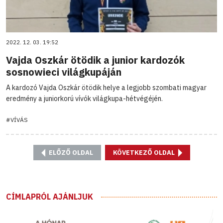
2022. 12. 03. 19:52
Vajda Oszkár ötödik a junior kardozók
sosnowieci világkupáján
A kardozó Vajda Oszkár ötödik helye a legjobb szombati magyar
eredmény a juniorkorú vívók világkupa-hétvégéjén.
#VÍVÁS
ELŐZŐ OLDAL
KÖVETKEZŐ OLDAL
CÍMLAPRÓL AJÁNLJUK