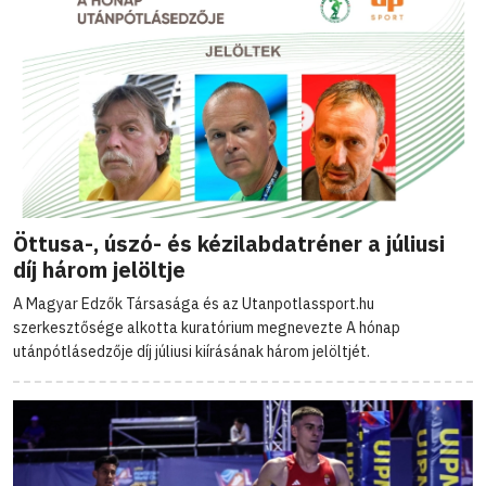
Öttusa-, úszó- és kézilabdatréner a júliusi
díj három jelöltje
A Magyar Edzők Társasága és az Utanpotlassport.hu
szerkesztősége alkotta kuratórium megnevezte A hónap
utánpótlásedzője díj júliusi kiírásának három jelöltjét.