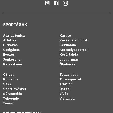
SPORTÁGAK
Asztalitenisz
Karate
Atlétika
Kerékpársportok
Birkózás
Kézilabda
Cselgáncs
Korcsolyasportok
Evezés
Kosárlabda
Jégkorong
Labdarúgás
Kajak-kenu
Ökölvívás
Öttusa
Tollaslabda
Röplabda
Tornasportok
Sakk
Triatlon
Sportlövészet
Úszás
Súlyemelés
Vívás
Tekvondó
Vízilabda
Tenisz