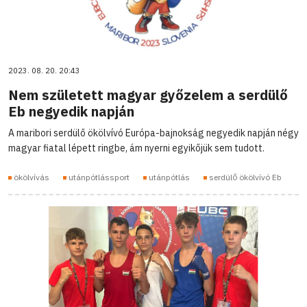
2023. 08. 20. 20:43
Nem született magyar győzelem a serdülő
Eb negyedik napján
A maribori serdülő ökölvívó Európa-bajnokság negyedik napján négy
magyar fiatal lépett ringbe, ám nyerni egyikőjük sem tudott.
ökölvívás
utánpótlássport
utánpótlás
serdülő ökölvívó Eb