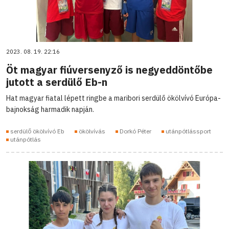
2023. 08. 19. 22:16
Öt magyar fiúversenyző is negyeddöntőbe
jutott a serdülő Eb-n
Hat magyar fiatal lépett ringbe a maribori serdülő ökölvívó Európa-
bajnokság harmadik napján.
serdülő ökölvívó Eb
ökölvívás
Dorkó Péter
utánpótlássport
utánpótlás