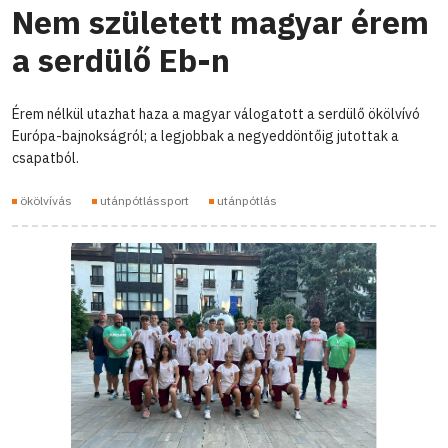
Nem született magyar érem
a serdülő Eb-n
Érem nélkül utazhat haza a magyar válogatott a serdülő ökölvívó
Európa-bajnokságról; a legjobbak a negyeddöntőig jutottak a
csapatból.
ökölvívás
utánpótlássport
utánpótlás