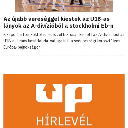
Az újabb vereséggel kiestek az U18-as
lányok az A-divízióból a stockholmi Eb-n
Kikapott a törököktől is, és ezzel biztosan kiesett az A-divízióból az
U18-as leány kosárlabda-válogatott a svédországi korosztályos
Európa-bajnokságon.