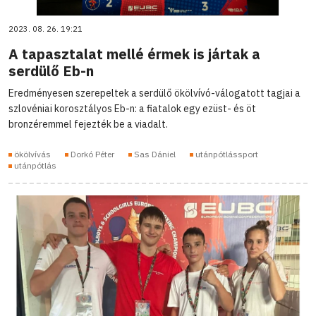
2023. 08. 26. 19:21
A tapasztalat mellé érmek is jártak a
serdülő Eb-n
Eredményesen szerepeltek a serdülő ökölvívó-válogatott tagjai a
szlovéniai korosztályos Eb-n: a fiatalok egy ezüst- és öt
bronzéremmel fejezték be a viadalt.
ökölvívás
Dorkó Péter
Sas Dániel
utánpótlássport
utánpótlás