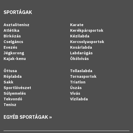
SPORTÁGAK
Asztalitenisz
Karate
Atlétika
Kerékpársportok
Birkózás
Kézilabda
Cselgáncs
Korcsolyasportok
Evezés
Kosárlabda
Jégkorong
Labdarúgás
Kajak-kenu
Ökölvívás
Öttusa
Tollaslabda
Röplabda
Tornasportok
Sakk
Triatlon
Sportlövészet
Úszás
Súlyemelés
Vívás
Tekvondó
Vízilabda
Tenisz
EGYÉB SPORTÁGAK »