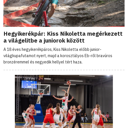
Hegyikerékpár: Kiss Nikoletta megérkezett
a világelitbe a juniorok között
A 18 éves hegyikerékpáros, Kiss Nikoletta előbb junior-
világkupafutamot nyert, majd a korosztályos Eb-ről bravúros
bronzéremmel és negyedik hellyel tért haza.