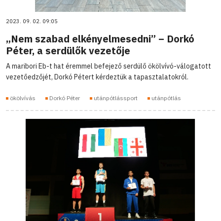
2023. 09. 02. 09:05
„Nem szabad elkényelmesedni” – Dorkó
Péter, a serdülők vezetője
A maribori Eb-t hat éremmel befejező serdülő ökölvívó-válogatott
vezetőedzőjét, Dorkó Pétert kérdeztük a tapasztalatokról.
ökölvívás
Dorkó Péter
utánpótlássport
utánpótlás