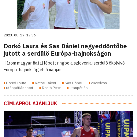
2023. 08. 17. 19:36
Dorkó Laura és Sas Dániel negyeddöntőbe
jutott a serdülő Európa-bajnokságon
Három magyar fiatal lépett ringbe a szlovéniai serdülő ökölvívó
Európa-bajnokság első napján.
Dorkó Laura
Rafael Dávid
Sas Dániel
ökölvívás
utánpótlássport
Dorkó Péter
utánpótlás
CÍMLAPRÓL AJÁNLJUK