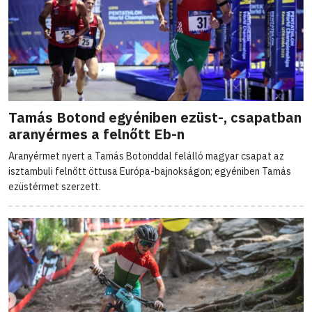
Tamás Botond egyéniben ezüst-, csapatban
aranyérmes a felnőtt Eb-n
Aranyérmet nyert a Tamás Botonddal felálló magyar csapat az
isztambuli felnőtt öttusa Európa-bajnokságon; egyéniben Tamás
ezüstérmet szerzett.