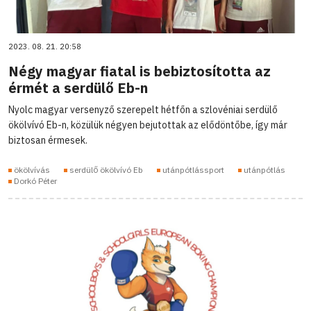
2023. 08. 21. 20:58
Négy magyar fiatal is bebiztosította az
érmét a serdülő Eb-n
Nyolc magyar versenyző szerepelt hétfőn a szlovéniai serdülő
ökölvívó Eb-n, közülük négyen bejutottak az elődöntőbe, így már
biztosan érmesek.
ökölvívás
serdülő ökölvívó Eb
utánpótlássport
utánpótlás
Dorkó Péter