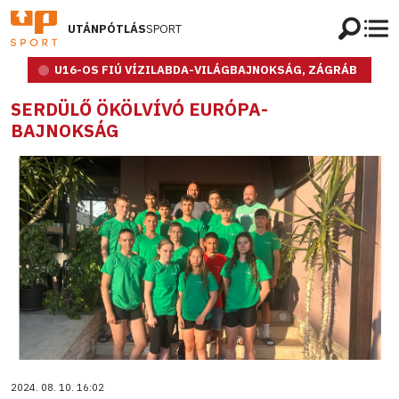
UTÁNPÓTLÁS
SPORT
U16-OS FIÚ VÍZILABDA-VILÁGBAJNOKSÁG, ZÁGRÁB
SERDÜLŐ ÖKÖLVÍVÓ EURÓPA-
BAJNOKSÁG
2024. 08. 10. 16:02