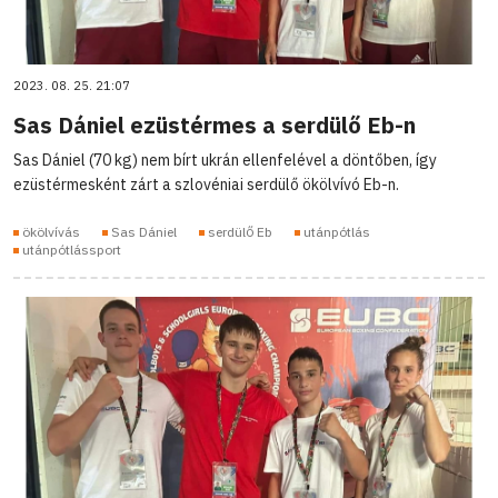
2023. 08. 25. 21:07
Sas Dániel ezüstérmes a serdülő Eb-n
Sas Dániel (70 kg) nem bírt ukrán ellenfelével a döntőben, így
ezüstérmesként zárt a szlovéniai serdülő ökölvívó Eb-n.
ökölvívás
Sas Dániel
serdülő Eb
utánpótlás
utánpótlássport