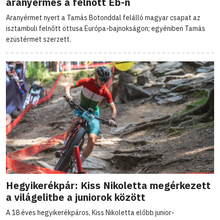
aranyérmes a felnőtt Eb-n
Aranyérmet nyert a Tamás Botonddal felálló magyar csapat az
isztambuli felnőtt öttusa Európa-bajnokságon; egyéniben Tamás
ezüstérmet szerzett.
Hegyikerékpár: Kiss Nikoletta megérkezett
a világelitbe a juniorok között
A 18 éves hegyikerékpáros, Kiss Nikoletta előbb junior-