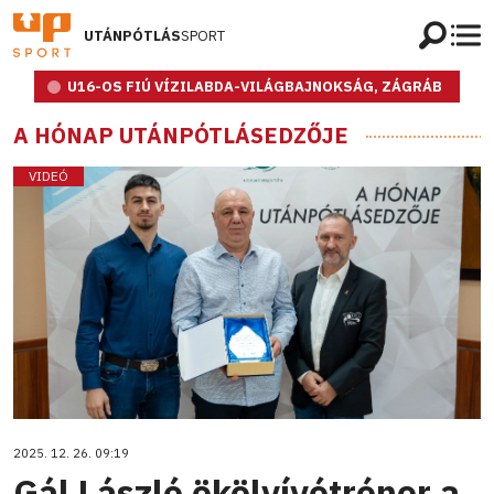
UTÁNPÓTLÁS
SPORT
U16-OS FIÚ VÍZILABDA-VILÁGBAJNOKSÁG, ZÁGRÁB
A HÓNAP UTÁNPÓTLÁSEDZŐJE
VIDEÓ
2025. 12. 26. 09:19
Gál László ökölvívótréner a