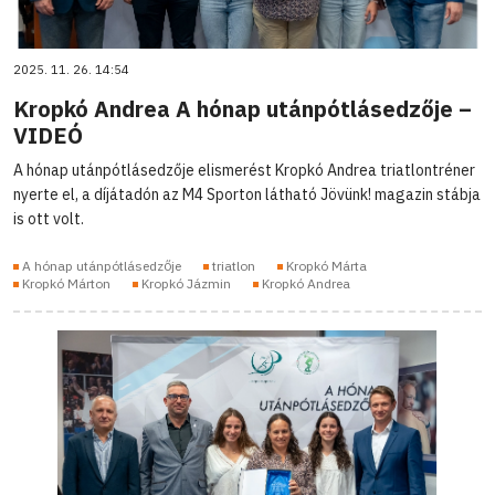
2025. 11. 26. 14:54
Kropkó Andrea A hónap utánpótlásedzője –
VIDEÓ
A hónap utánpótlásedzője elismerést Kropkó Andrea triatlontréner
nyerte el, a díjátadón az M4 Sporton látható Jövünk! magazin stábja
is ott volt.
A hónap utánpótlásedzője
triatlon
Kropkó Márta
Kropkó Márton
Kropkó Jázmin
Kropkó Andrea