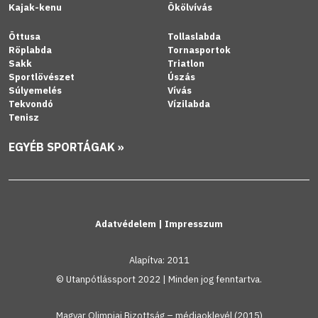
Kajak-kenu
Ökölvívás
Öttusa
Tollaslabda
Röplabda
Tornasportok
Sakk
Triatlon
Sportlövészet
Úszás
Súlyemelés
Vívás
Tekvondó
Vízilabda
Tenisz
EGYÉB SPORTÁGAK »
Adatvédelem
|
Impresszum
Alapítva: 2011
© Utanpótlássport 2022 | Minden jog fenntartva.
Magyar Olimpiai Bizottság – médiaoklevél (2015)