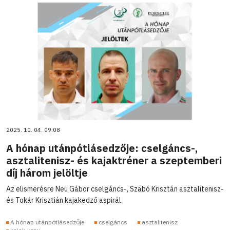
2025. 10. 04. 09:08
A hónap utánpótlásedzője: cselgáncs-,
asztalitenisz- és kajaktréner a szeptemberi
díj három jelöltje
Az elismerésre Neu Gábor cselgáncs-, Szabó Krisztán asztalitenisz-
és Tokár Krisztián kajakedző aspirál.
A hónap utánpótlásedzője
cselgáncs
asztalitenisz