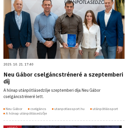
2025. 10. 21. 17:40
Neu Gábor cselgáncstréneré a szeptemberi
díj
A hónap utánpótlásedzője szeptemberi díja Neu Gábor
cselgáncstréneré lett.
Neu Gábor
cselgáncs
utanpotlassport.hu
utánpótlássport
A hónap utánpótlásedzője
VIDEÓ