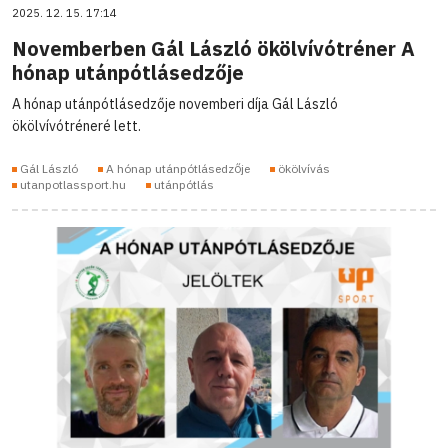
2025. 12. 15. 17:14
Novemberben Gál László ökölvívótréner A
hónap utánpótlásedzője
A hónap utánpótlásedzője novemberi díja Gál László
ökölvívótréneré lett.
Gál László
A hónap utánpótlásedzője
ökölvívás
utanpotlassport.hu
utánpótlás