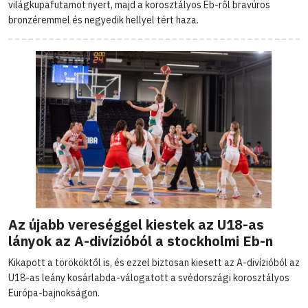
világkupafutamot nyert, majd a korosztályos Eb-ről bravúros
bronzéremmel és negyedik hellyel tért haza.
Az újabb vereséggel kiestek az U18-as
lányok az A-divízióból a stockholmi Eb-n
Kikapott a törököktől is, és ezzel biztosan kiesett az A-divízióból az
U18-as leány kosárlabda-válogatott a svédországi korosztályos
Európa-bajnokságon.