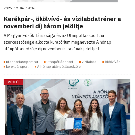
2025. 12. 06. 14:36
Kerékpár-, ökölvívó- és vízilabdatréner a
novemberi díj három jelöltje
A Magyar Edzők Társasága és az Utanpotlassport.hu
szerkesztősége alkotta kuratórium megnevezte A hónap
utánpótlásedzője díj novemberi kiírásának jelöltjeit..
utanpotlassport.hu
utánpótlássport
vízilabda
ökölvívás
kerékpársport
A hónap utánpótlásedzője
VIDEÓ