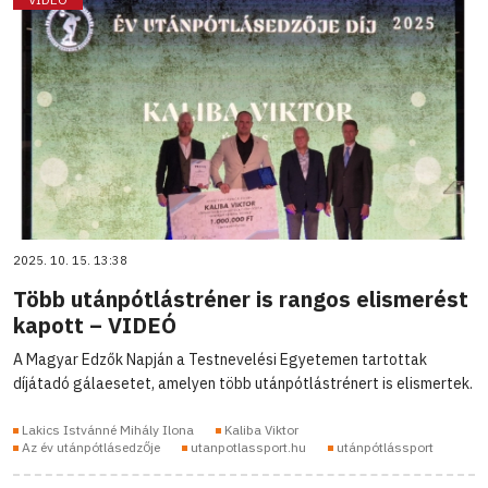
2025. 10. 15. 13:38
Több utánpótlástréner is rangos elismerést
kapott – VIDEÓ
A Magyar Edzők Napján a Testnevelési Egyetemen tartottak
díjátadó gálaesetet, amelyen több utánpótlástrénert is elismertek.
Lakics Istvánné Mihály Ilona
Kaliba Viktor
Az év utánpótlásedzője
utanpotlassport.hu
utánpótlássport