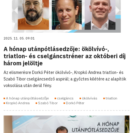
2025. 11. 05. 09:01
A hónap utánpótlásedzője: ökölvívó-,
triatlon- és cselgáncstréner az októberi díj
három jelöltje
Az elismerésre Dorkó Péter ökölvívó-, Kropkó Andrea triatlon- és
Szabó Tibor cselgáncsedző aspirál; a győztes kilétére az alapítók
voksolása után derül fény.
A hónap utánpótlásedzője
cselgáncs
ökölvívás
triatlon
Kropkó Andrea
Szabó Tibor
Dorkó Péter