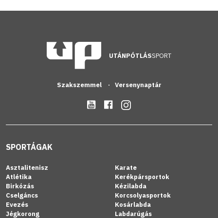
UTÁNPÓTLÁS
SPORT
Szakszemmel
Versenynaptár
SPORTÁGAK
Asztalitenisz
Karate
Atlétika
Kerékpársportok
Birkózás
Kézilabda
Cselgáncs
Korcsolyasportok
Evezés
Kosárlabda
Jégkorong
Labdarúgás