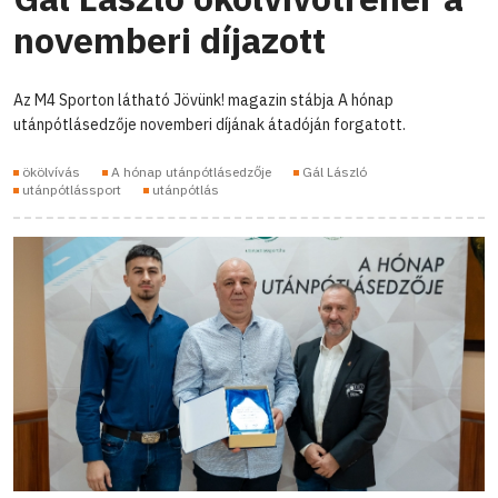
novemberi díjazott
Az M4 Sporton látható Jövünk! magazin stábja A hónap
utánpótlásedzője novemberi díjának átadóján forgatott.
ökölvívás
A hónap utánpótlásedzője
Gál László
utánpótlássport
utánpótlás