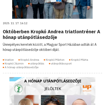
2025. 11. 17. 16:12
Októberben Kropkó Andrea triatlontréner A
hónap utánpótlásedzője
Ünnepélyes keretek között, a Magyar Sport Házában adták át A
hónap utánpótlásedzője októberi díját.
triatlon
Kropkó Andrea
Kropkó Márton
Kropkó Márta
Kropkó Jázmin
utánpótlás
utánpótlássport
A hónap utánpótlásedzője