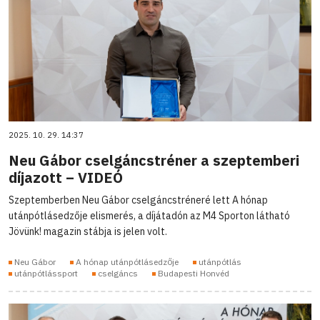
2025. 10. 29. 14:37
Neu Gábor cselgáncstréner a szeptemberi
díjazott – VIDEÓ
Szeptemberben Neu Gábor cselgáncstréneré lett A hónap
utánpótlásedzője elismerés, a díjátadón az M4 Sporton látható
Jövünk! magazin stábja is jelen volt.
Neu Gábor
A hónap utánpótlásedzője
utánpótlás
utánpótlássport
cselgáncs
Budapesti Honvéd