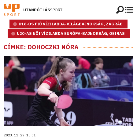
UTÁNPÓTLÁS
SPORT
U16-OS FIÚ VÍZILABDA-VILÁGBAJNOKSÁG, ZÁGRÁB
U20-AS NŐI VÍZILABDA EURÓPA-BAJNOKSÁG, OEIRAS
CÍMKE: DOHOCZKI NÓRA
2023. 11. 29. 18:01