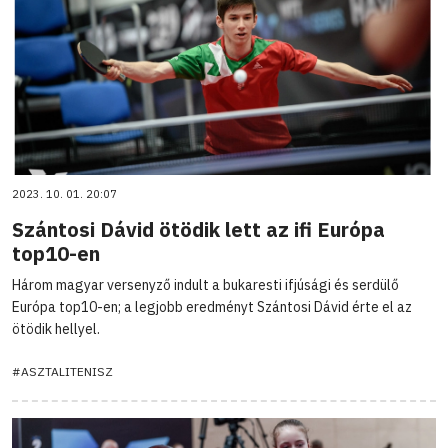
2023. 10. 01. 20:07
Szántosi Dávid ötödik lett az ifi Európa
top10-en
Három magyar versenyző indult a bukaresti ifjúsági és serdülő
Európa top10-en; a legjobb eredményt Szántosi Dávid érte el az
ötödik hellyel.
#ASZTALITENISZ