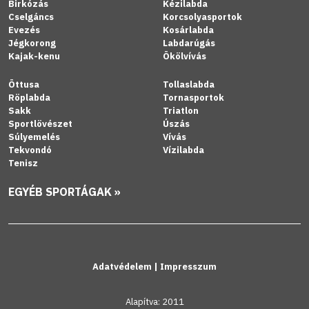
Birkózás
Kézilabda
Cselgáncs
Korcsolyasportok
Evezés
Kosárlabda
Jégkorong
Labdarúgás
Kajak-kenu
Ökölvívás
Öttusa
Tollaslabda
Röplabda
Tornasportok
Sakk
Triatlon
Sportlövészet
Úszás
Súlyemelés
Vívás
Tekvondó
Vízilabda
Tenisz
EGYÉB SPORTÁGAK »
Adatvédelem
|
Impresszum
Alapítva: 2011