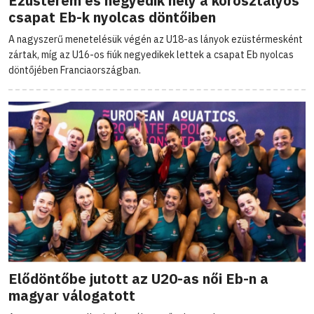
Ezüstérem és negyedik hely a korosztályos
csapat Eb-k nyolcas döntőiben
A nagyszerű menetelésük végén az U18-as lányok ezüstérmesként
zártak, míg az U16-os fiúk negyedikek lettek a csapat Eb nyolcas
döntőjében Franciaországban.
Elődöntőbe jutott az U20-as női Eb-n a
magyar válogatott