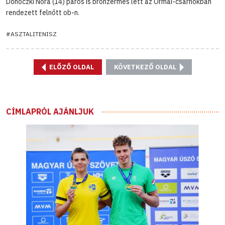
Dohoczki Nóra (14) páros is bronzérmes lett az Ormai-csarnokban
rendezett felnőtt ob-n.
#ASZTALITENISZ
ELŐZŐ OLDAL
KÖVETKEZŐ OLDAL
CÍMLAPRÓL AJÁNLJUK