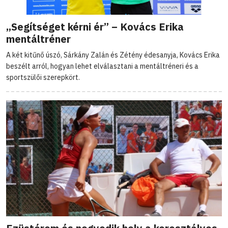
„Segítséget kérni ér” – Kovács Erika
mentáltréner
A két kitűnő úszó, Sárkány Zalán és Zétény édesanyja, Kovács Erika
beszélt arról, hogyan lehet elválasztani a mentáltréneri és a
sportszülői szerepkört.