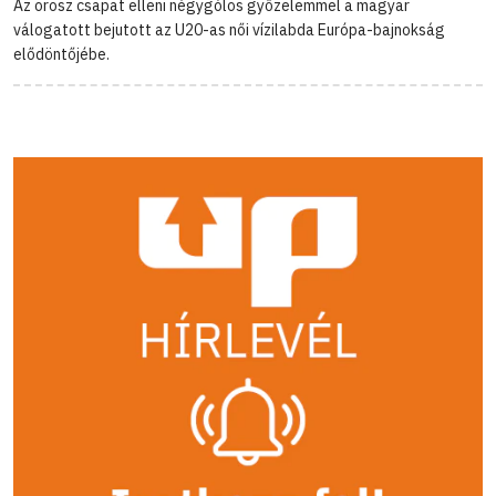
Az orosz csapat elleni négygólos győzelemmel a magyar
válogatott bejutott az U20-as női vízilabda Európa-bajnokság
elődöntőjébe.