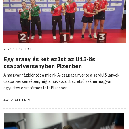
2023. 10. 14. 09:03
Egy arany és két ezüst az U15-ös
csapatversenyben Plzenben
A magyar házidöntőt a mieink A-csapata nyerte a serdülő lányok
csapatversenyében, míg a fiúk között az első számú magyar
együttes ezüstérmes lett Plzenben.
#ASZTALITENISZ