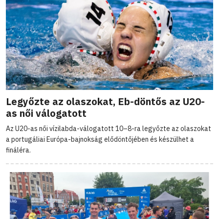
Legyőzte az olaszokat, Eb-döntős az U20-
as női válogatott
Az U20-as női vízilabda-válogatott 10–8-ra legyőzte az olaszokat
a portugáliai Európa-bajnokság elődöntőjében és készülhet a
fináléra.