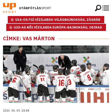
UTÁNPÓTLÁS
SPORT
U16-OS FIÚ VÍZILABDA-VILÁGBAJNOKSÁG, ZÁGRÁB
U20-AS NŐI VÍZILABDA EURÓPA-BAJNOKSÁG, OEIRAS
CÍMKE: VAS MÁRTON
2023. 06. 05. 18:48