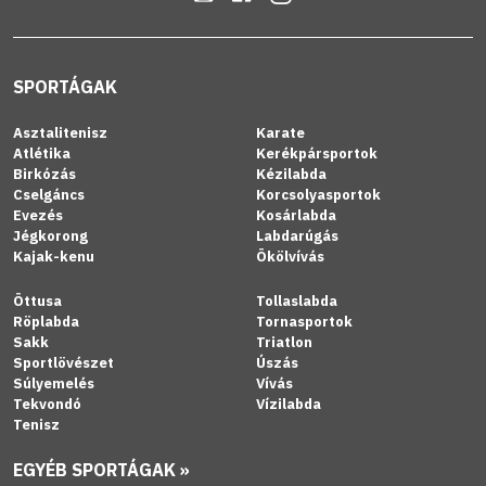
SPORTÁGAK
Asztalitenisz
Karate
Atlétika
Kerékpársportok
Birkózás
Kézilabda
Cselgáncs
Korcsolyasportok
Evezés
Kosárlabda
Jégkorong
Labdarúgás
Kajak-kenu
Ökölvívás
Öttusa
Tollaslabda
Röplabda
Tornasportok
Sakk
Triatlon
Sportlövészet
Úszás
Súlyemelés
Vívás
Tekvondó
Vízilabda
Tenisz
EGYÉB SPORTÁGAK »