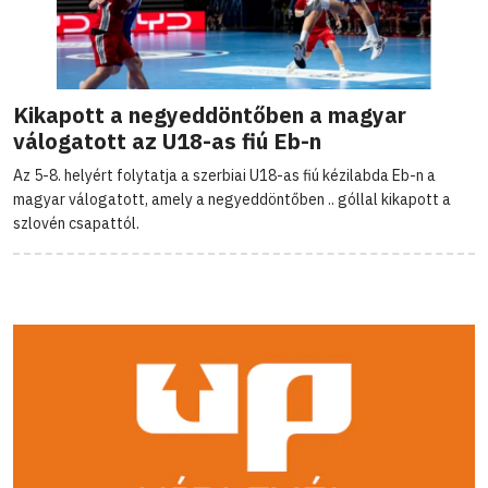
Kikapott a negyeddöntőben a magyar
válogatott az U18-as fiú Eb-n
Az 5-8. helyért folytatja a szerbiai U18-as fiú kézilabda Eb-n a
magyar válogatott, amely a negyeddöntőben .. góllal kikapott a
szlovén csapattól.