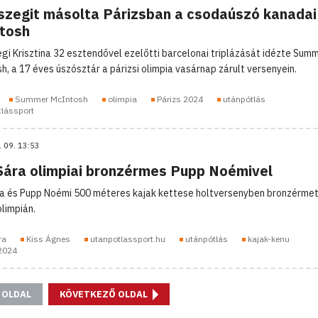
szegit másolta Párizsban a csodaúszó kanadai t
tosh
gi Krisztina 32 esztendővel ezelőtti barcelonai triplázását idézte Sum
h, a 17 éves úszósztár a párizsi olimpia vasárnap zárult versenyein.
Summer McIntosh
olimpia
Párizs 2024
utánpótlás
tlássport
. 09. 13:53
 Sára olimpiai bronzérmes Pupp Noémivel
ra és Pupp Noémi 500 méteres kajak kettese holtversenyben bronzérmet
olimpián.
ra
Kiss Ágnes
utanpotlassport.hu
utánpótlás
kajak-kenu
 2024
 OLDAL
KÖVETKEZŐ OLDAL