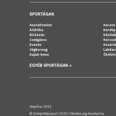
SPORTÁGAK
Asztalitenisz
Karate
Atlétika
Kerékp
Birkózás
Kézila
Cselgáncs
Korcso
Evezés
Kosárl
Jégkorong
Labdar
Kajak-kenu
Ökölvív
EGYÉB SPORTÁGAK »
Alapítva: 2011
© Utanpótlássport 2022 | Minden jog fenntartva.