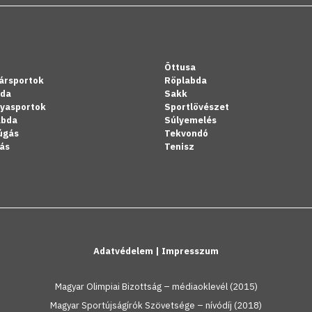
Öttusa
ársportok
Röplabda
bda
Sakk
lyasportok
Sportlövészet
abda
Súlyemelés
úgás
Tekvondó
ás
Tenisz
Adatvédelem
|
Impresszum
Magyar Olimpiai Bizottság – médiaoklevél (2015)
Magyar Sportújságírók Szövetsége – nívódíj (2018)