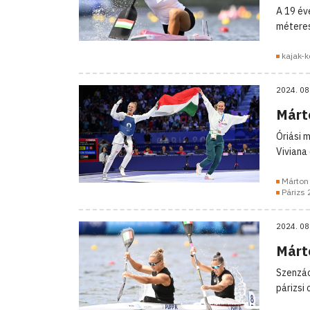
A 19 év
méteres
kajak-
2024. 08
Márto
Óriási 
Viviana
Márton 
Párizs
2024. 08
Márt
Szenzác
párizsi