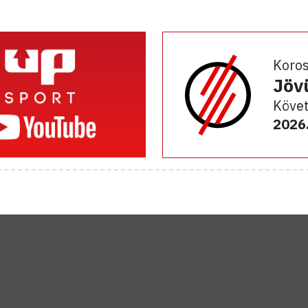
Koro
Jöv
Követ
2026.