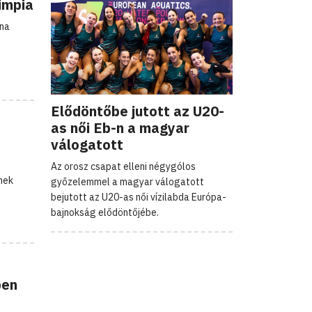
impia
ana
Elődöntőbe jutott az U20-
as női Eb-n a magyar
válogatott
Az orosz csapat elleni négygólos
nek
győzelemmel a magyar válogatott
bejutott az U20-as női vízilabda Európa-
bajnokság elődöntőjébe.
ben