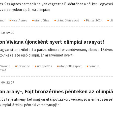
es Kiss Ágnes harmadik helyen végzett a B-döntőben a női kenu egyese
 versenyében a párizsi olimpián.
kenu
Kiss Ágnes
utánpótlás
utánpótlássport
Párizs 2024
ol
. 10. 09:01
n Viviana újoncként nyert olimpiai aranyat!
magyar siker született a párizsi olimpia tekvondóversenyeiben: a 18 éve
 (67 kg) élete első olimpiáján aranyérmet nyert.
Viviana
tekvondó
utánpótlás
utánpótlássport
olimpia
 2024
. 09. 22:09
on arany-, Fojt bronzérmes pénteken az olimpi
iós teljesítmény: két magyar utánpótláskorú versenyző is érmet szerze
 olimpiai játékok pénteki versenynapján.