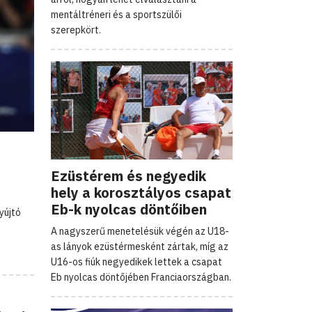
mentáltréneri és a sportszülői
szerepkört.
Ezüstérem és negyedik
hely a korosztályos csapat
Eb-k nyolcas döntőiben
yújtó
A nagyszerű menetelésük végén az U18-
as lányok ezüstérmesként zártak, míg az
U16-os fiúk negyedikek lettek a csapat
Eb nyolcas döntőjében Franciaországban.