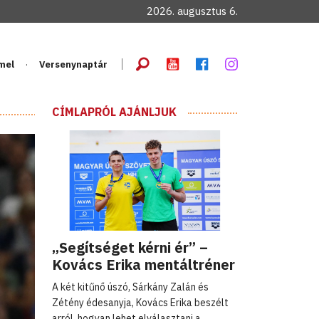
2026. augusztus 6.
mel
Versenynaptár
CÍMLAPRÓL AJÁNLJUK
„Segítséget kérni ér” –
Kovács Erika mentáltréner
A két kitűnő úszó, Sárkány Zalán és
Zétény édesanyja, Kovács Erika beszélt
arról, hogyan lehet elválasztani a