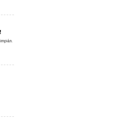
!
impián.