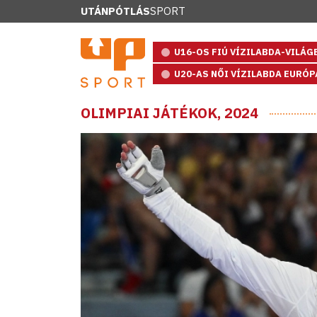
UTÁNPÓTLÁS
SPORT
U16-OS FIÚ VÍZILABDA-VILÁ
U20-AS NŐI VÍZILABDA EURÓ
OLIMPIAI JÁTÉKOK, 2024