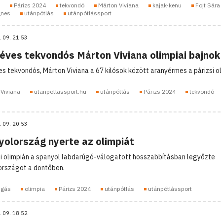
Párizs 2024
tekvondó
Márton Viviana
kajak-kenu
Fojt Sára
gnes
utánpótlás
utánpótlássport
. 09. 21:53
 éves tekvondós Márton Viviana olimpiai bajnok
es tekvondós, Márton Viviana a 67 kilósok között aranyérmes a párizsi ol
Viviana
utanpotlassport.hu
utánpótlás
Párizs 2024
tekvondó
. 09. 20:53
yolország nyerte az olimpiát
si olimpián a spanyol labdarúgó-válogatott hosszabbításban legyőzte
országot a döntőben.
úgás
olimpia
Párizs 2024
utánpótlás
utánpótlássport
. 09. 18:52