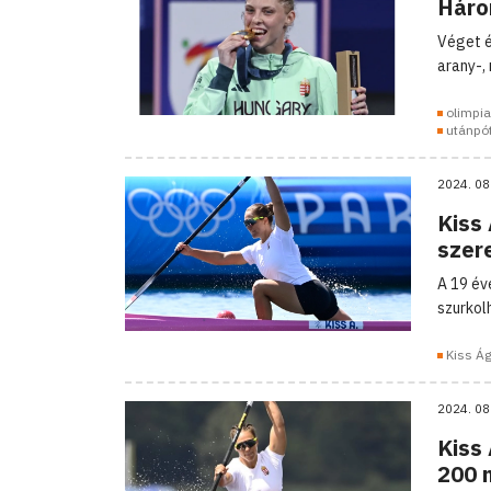
Háro
Véget é
arany-,
olimpia
utánpó
2024. 08
Kiss
szer
A 19 év
szurkolh
Kiss Á
2024. 08
Kiss
200 