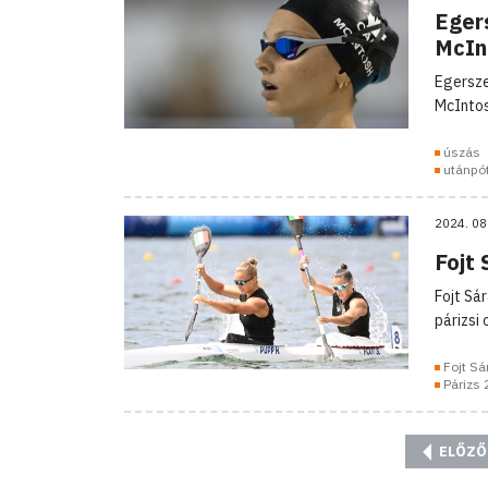
Eger
McIn
Egersze
McIntos
úszás
utánpó
2024. 08
Fojt
Fojt Sá
párizsi 
Fojt Sá
Párizs
ELŐZŐ