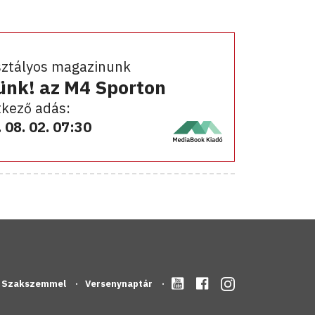
sztályos magazinunk
ünk! az M4 Sporton
kező adás:
 08. 02. 07:30
Szakszemmel
Versenynaptár