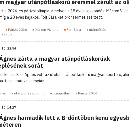
m magyar utánpótláskorú éremmel zárult az ol
rt a 2024-es párizsi olimpia, amelyen a 18 éves tekvondós, Márton Vivi
 míg a 20 éves kajakos, Fojt Sára két bronzérmet szerzett.
Párizs 2024
Márton Viviana
Fojt Sára
utánpótlás
tlássport
. 10. 22:54
 Ágnes zárta a magyar utánpótláskorúak
eplésének sorát
es kenus, Kiss Ágnes volt az utolsó utánpótláskorú magyar sportoló, aki
attunk a párizsi olimpián.
gnes
utanpotlassport.hu
utánpótlás
Párizs 2024
. 10. 14:27
 Ágnes harmadik lett a B-döntőben kenu egyes
méteren