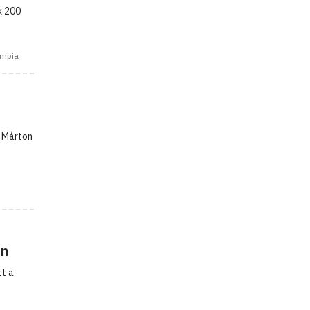
k 200
impia
s Márton
án
tt a