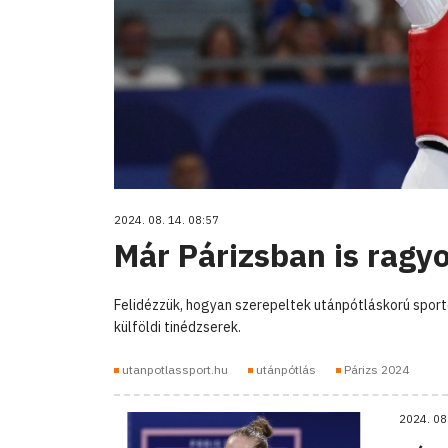
2024. 08. 14. 08:57
Már Párizsban is ragyo
Felidézzük, hogyan szerepeltek utánpótláskorú sportol
külföldi tinédzserek.
utanpotlassport.hu
utánpótlás
Párizs 2024
2024. 08