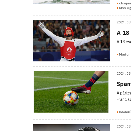
olimpia
Kiss Á
2024. 08
A 18
A 18 év
Márton 
2024. 08
Span
A páriz
Francia
labdar
2024. 08