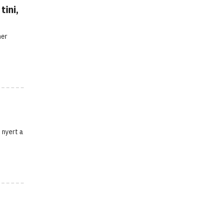
ini,
mer
 nyert a