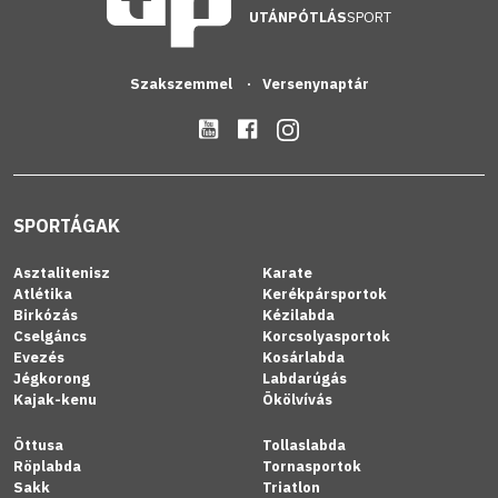
UTÁNPÓTLÁS
SPORT
Szakszemmel
Versenynaptár
SPORTÁGAK
Asztalitenisz
Karate
Atlétika
Kerékpársportok
Birkózás
Kézilabda
Cselgáncs
Korcsolyasportok
Evezés
Kosárlabda
Jégkorong
Labdarúgás
Kajak-kenu
Ökölvívás
Öttusa
Tollaslabda
Röplabda
Tornasportok
Sakk
Triatlon