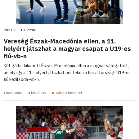
2023. 08. 10. 22:00
Vereség Észak-Macedónia ellen, a 11.
helyért játszhat a magyar csapat a U19-es
fiú-vb-n
Két góllal kikapott Észak-Macedónia ellen a magyar válogatott,
amely így a 11. helyért játszhat pénteken a horvátországi U19-es
fiú kézilabda-vb-n.
kezilabda
Kis Ákos
utánpótlássport