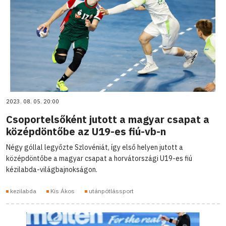
2023. 08. 05. 20:00
Csoportelsőként jutott a magyar csapat a
középdöntőbe az U19-es fiú-vb-n
Négy góllal legyőzte Szlovéniát, így első helyen jutott a
középdöntőbe a magyar csapat a horvátországi U19-es fiú
kézilabda-világbajnokságon.
kezilabda
Kis Ákos
utánpótlássport