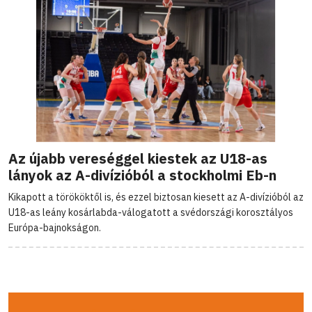
Az újabb vereséggel kiestek az U18-as
lányok az A-divízióból a stockholmi Eb-n
Kikapott a törököktől is, és ezzel biztosan kiesett az A-divízióból az
U18-as leány kosárlabda-válogatott a svédországi korosztályos
Európa-bajnokságon.