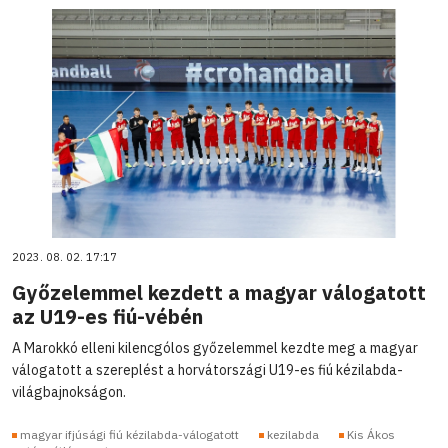
2023. 08. 02. 17:17
Győzelemmel kezdett a magyar válogatott
az U19-es fiú-vébén
A Marokkó elleni kilencgólos győzelemmel kezdte meg a magyar
válogatott a szereplést a horvátországi U19-es fiú kézilabda-
világbajnokságon.
magyar ifjúsági fiú kézilabda-válogatott
kezilabda
Kis Ákos