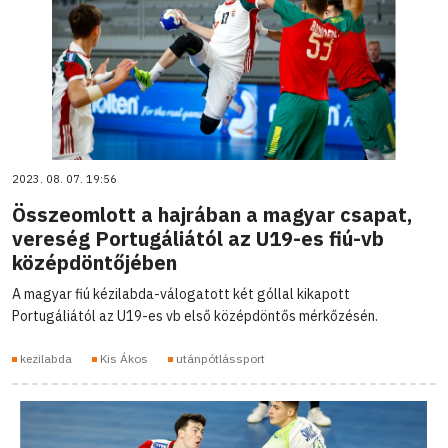
2023. 08. 07. 19:56
Összeomlott a hajrában a magyar csapat,
vereség Portugáliától az U19-es fiú-vb
középdöntőjében
A magyar fiú kézilabda-válogatott két góllal kikapott
Portugáliától az U19-es vb első középdöntős mérkőzésén.
kezilabda
Kis Ákos
utánpótlássport