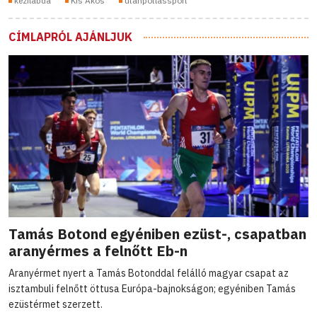
kezilabda
Kis Ákos
utánpótlássport
CÍMLAPRÓL AJÁNLJUK
Tamás Botond egyéniben ezüst-, csapatban
aranyérmes a felnőtt Eb-n
Aranyérmet nyert a Tamás Botonddal felálló magyar csapat az
isztambuli felnőtt öttusa Európa-bajnokságon; egyéniben Tamás
ezüstérmet szerzett.