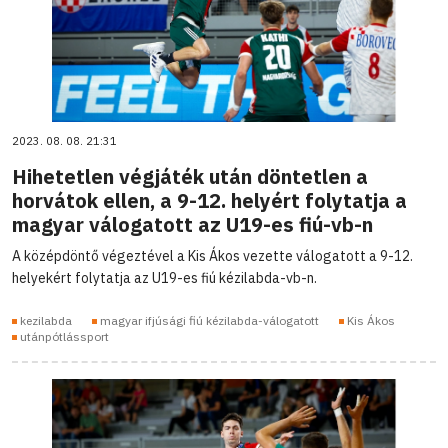
2023. 08. 08. 21:31
Hihetetlen végjáték után döntetlen a
horvátok ellen, a 9-12. helyért folytatja a
magyar válogatott az U19-es fiú-vb-n
A középdöntő végeztével a Kis Ákos vezette válogatott a 9-12.
helyekért folytatja az U19-es fiú kézilabda-vb-n.
kezilabda
magyar ifjúsági fiú kézilabda-válogatott
Kis Ákos
utánpótlássport