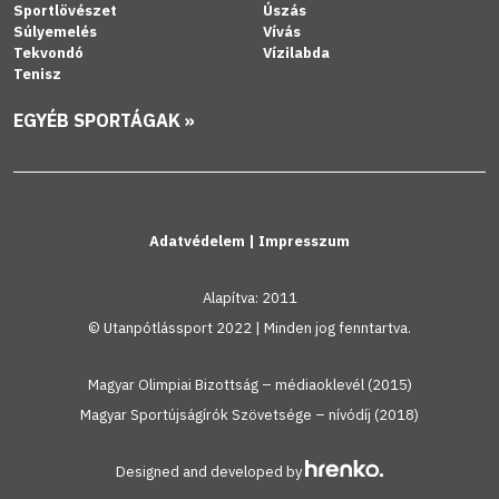
Sportlövészet
Úszás
Súlyemelés
Vívás
Tekvondó
Vízilabda
Tenisz
EGYÉB SPORTÁGAK »
Adatvédelem
|
Impresszum
Alapítva: 2011
© Utanpótlássport 2022 | Minden jog fenntartva.
Magyar Olimpiai Bizottság – médiaoklevél (2015)
Magyar Sportújságírók Szövetsége – nívódíj (2018)
Designed and developed by