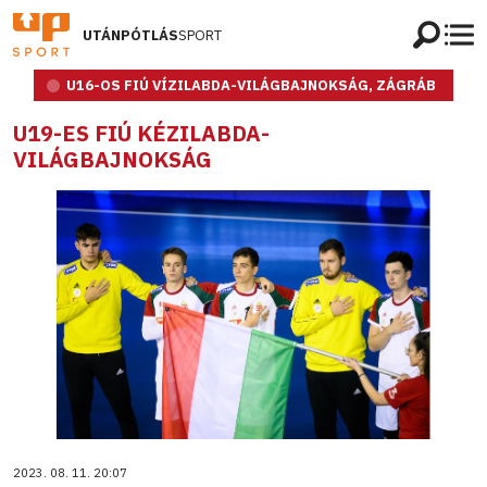
UTÁNPÓTLÁS
SPORT
U16-OS FIÚ VÍZILABDA-VILÁGBAJNOKSÁG, ZÁGRÁB
U19-ES FIÚ KÉZILABDA-
VILÁGBAJNOKSÁG
2023. 08. 11. 20:07