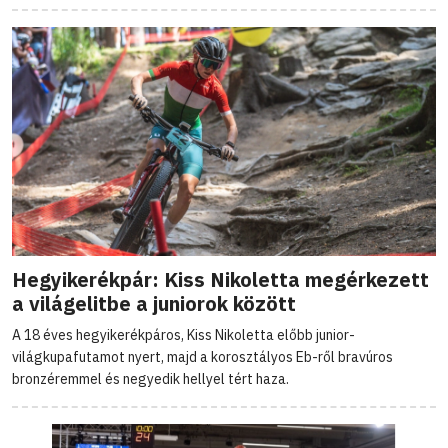
Hegyikerékpár: Kiss Nikoletta megérkezett
a világelitbe a juniorok között
A 18 éves hegyikerékpáros, Kiss Nikoletta előbb junior-
világkupafutamot nyert, majd a korosztályos Eb-ről bravúros
bronzéremmel és negyedik hellyel tért haza.