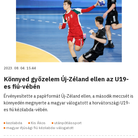
2023. 08. 04. 15:44
Könnyed győzelem Új-Zéland ellen az U19-
es fiú-vébén
Érvényesítette a papírformát Új-Zéland ellen, a második meccsét is
könnyedén megnyerte a magyar válogatott a horvátországi U19-
es fiú kézilabda-vébén.
kezilabda
Kis Ákos
utánpótlássport
magyar ifjúsági fiú kézilabda-válogatott