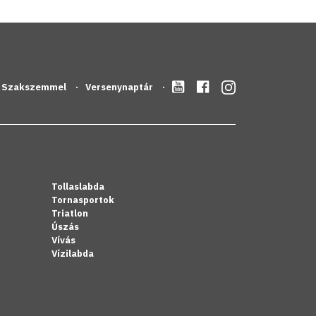
Szakszemmel
Versenynaptár
Tollaslabda
Tornasportok
Triatlon
Úszás
Vívás
Vízilabda