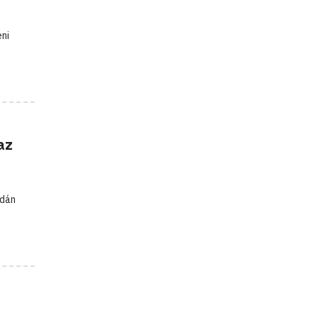
eni
az
rdán