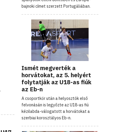
bajnoki címet szerzett Portugáliában.
Ismét megverték a
horvátokat, az 5. helyért
folytatják az U18-as fiúk
az Eb-n
.
A csoportkör után a helyosztók első
felvonásán is legyőzte az U18-as fiú
kézilabda-válogatott a horvátokat a
szerbiai korosztályos Eb-n.