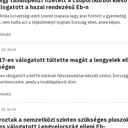
agy tanulópénzt fizetett a csoportkörből kieső
álogatott a hazai rendezésű Eb-n
Attila szövetségi edző szerint csapata nagy árat fizetett a gyermeteg
t, nem tudta azt a teljesítményt nyújtani Írország ellen, amire képes.
RÚGÁS
. 22. 20:39
7-es válogatott túltette magát a lengyelek el
ségen
es válogatott a hétfői edzésén felszabadultan készült utolsó, Írország 
ortmeccsére, amely a továbbjutásról dönt.
RÚGÁS
. 21. 13:55
yoztak a nemzetközi szinten szükséges pluszo
es válogatott Lengyelország elleni Eb-