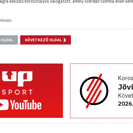
ágra készülő korosztályos válogatott, amely szerdán Szerbia ellen sem
RÚGÁS
 OLDAL
KÖVETKEZŐ OLDAL
Koro
Jöv
Követ
2026.