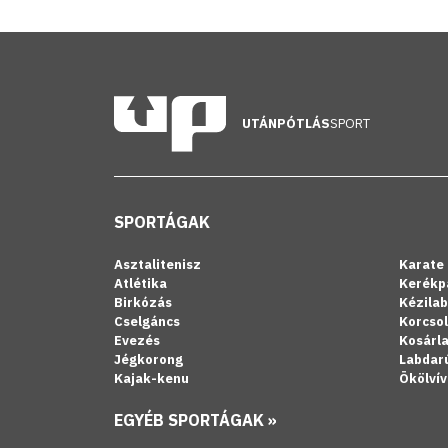
UTÁNPÓTLÁS
SPORT
SPORTÁGAK
Asztalitenisz
Karate
Atlétika
Kerékp
Birkózás
Kézila
Cselgáncs
Korcso
Evezés
Kosárl
Jégkorong
Labdar
Kajak-kenu
Ökölvív
EGYÉB SPORTÁGAK »