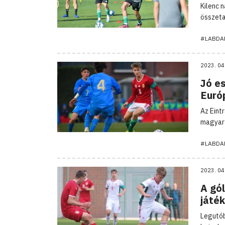
Kilenc 
összeta
#LABDA
2023. 04
Jó es
Euró
Az Eint
magyar 
#LABDA
2023. 04
A gól
játé
Legutób