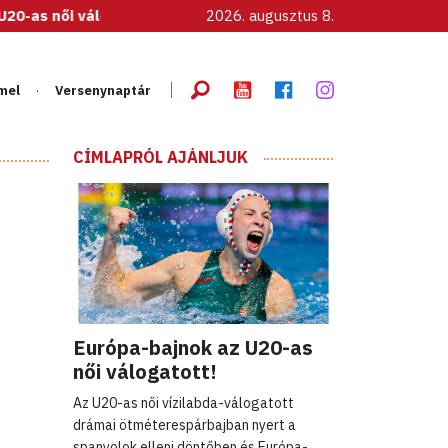
tott!
2026. augusztus 8.
mel
Versenynaptár
CÍMLAPRÓL AJÁNLJUK
Európa-bajnok az U20-as
női válogatott!
Az U20-as női vízilabda-válogatott
drámai ötméterespárbajban nyert a
spanyolok elleni döntőben és Európa-