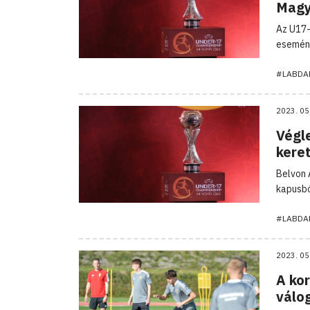
Magy
Az U17-
esemény
#LABDA
2023. 05
Végl
kere
Belvon 
kapusbó
#LABDA
2023. 05
A ko
válo