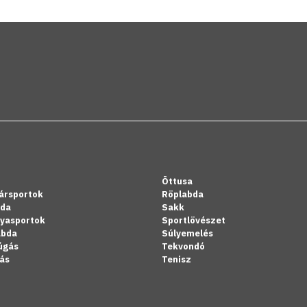
Öttusa
ársportok
Röplabda
bda
Sakk
lyasportok
Sportlövészet
abda
Súlyemelés
úgás
Tekvondó
ás
Tenisz