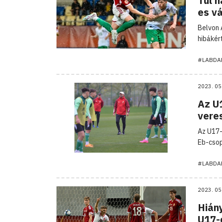
Túl n
es v
Belvon 
hibákér
#LABDA
2023. 05
Az U1
vere
Az U17-
Eb-csop
#LABDA
2023. 05
Hián
U17-