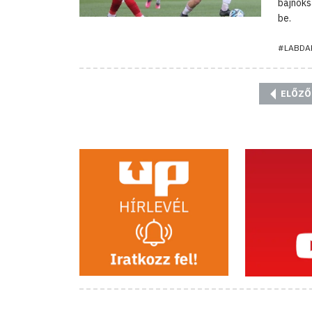
bajnoks
be.
#LABDA
ELŐZŐ