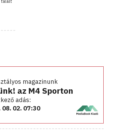
 talált
sztályos magazinunk
ünk! az M4 Sporton
kező adás:
 08. 02. 07:30