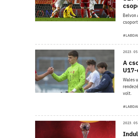
csop
Belvon 
csoport
#LABDA
2023. 05
A cs
U17-
Wales u
rendezé
volt.
#LABDA
2023. 05
Indu