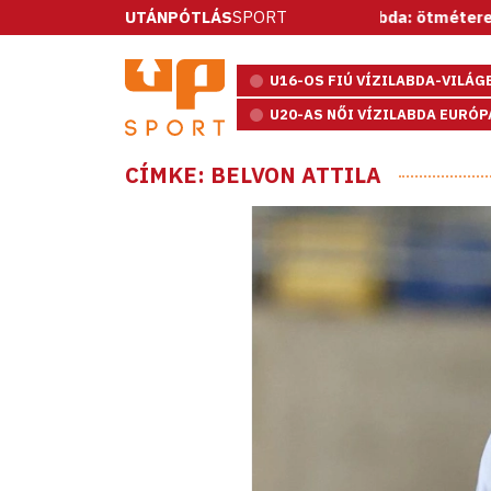
UTÁNPÓTLÁS
Vízilabda: ötméteresekkel nyert a s
SPORT
U16-OS FIÚ VÍZILABDA-VILÁ
U20-AS NŐI VÍZILABDA EURÓ
CÍMKE: BELVON ATTILA