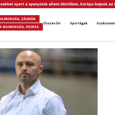
panyolok elleni döntőben, Európa-bajnok az U20-as női váloga
GBAJNOKSÁG, ZÁGRÁB
Összes hír
Sportágak
Szakszem
PA-BAJNOKSÁG, OEIRAS