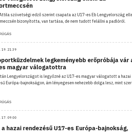
ortmeccsén
Attila szövetségi edző szerint csapata az U17-es Eb Lengyelország ell
meccsén bizonyította, van tartása, de nem tudott felállni a padlóról.
RÚGÁS
. 19. 21:39
oportküzdelmek legkeményebb erőpróbája vár 
es magyar válogatottra
tán Lengyelországot is legyőzné az U17-es magyar válogatott a hazai
sű Európa-bajnokságon, ám lényegesen nehezebb dolga lesz, mint sze
RÚGÁS
. 17. 09:00
l a hazai rendezésű U17-es Európa-bajnokság,