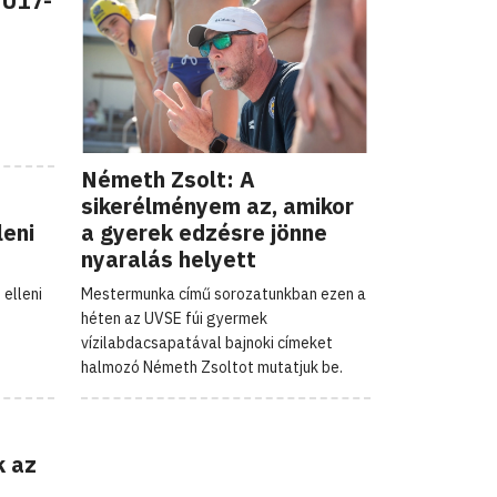
 U17-
Németh Zsolt: A
sikerélményem az, amikor
leni
a gyerek edzésre jönne
nyaralás helyett
elleni
Mestermunka című sorozatunkban ezen a
héten az UVSE fúi gyermek
vízilabdacsapatával bajnoki címeket
halmozó Németh Zsoltot mutatjuk be.
k az