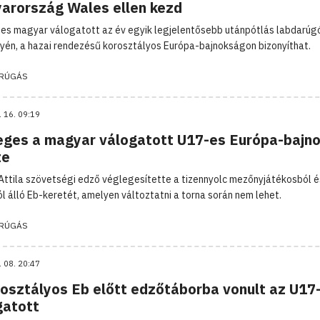
arország Wales ellen kezd
es magyar válogatott az év egyik legjelentősebb utánpótlás labdarúg
én, a hazai rendezésű korosztályos Európa-bajnokságon bizonyíthat.
RÚGÁS
. 16. 09:19
eges a magyar válogatott U17-es Európa-bajno
te
Attila szövetségi edző véglegesítette a tizennyolc mezőnyjátékosból 
l álló Eb-keretét, amelyen változtatni a torna során nem lehet.
RÚGÁS
. 08. 20:47
rosztályos Eb előtt edzőtáborba vonult az U17
gatott