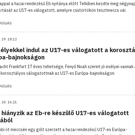
nappal a hazai rendezésű Eb nyitánya előtt Telkiben kezdte meg négyna
rtását az U17-es válogatott, amelyre csütörtökön tesztmeccs vár.
RÚGÁS
. 29. 18:12
élyekkel indul az U17-es válogatott a koroszt
pa-bajnokságon
racht Frankfurt 17 éves tehetsége, Fenyő Noah szerint jó esélyei vannak 
korosztályos válogatottnak az U17-es Európa-bajnokságon.
RÚGÁS
. 20. 16:21
 hiányzik az Eb-re készülő U17-es válogatott
kából
bi öt meccsén egy gólt szerzett a hazai rendezésű U17-es Európa-