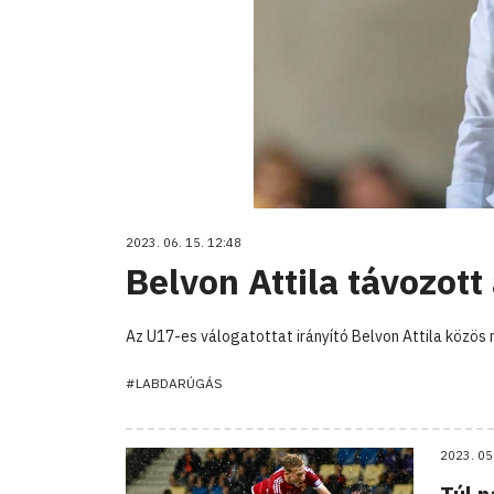
2023. 06. 15. 12:48
Belvon Attila távozott
Az U17-es válogatottat irányító Belvon Attila köz
#LABDARÚGÁS
2023. 05