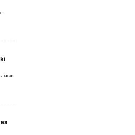
ó-
ki
és három
-es