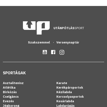
UTÁNPÓTLÁS
SPORT
Szakszemmel
Versenynaptár
SPORTÁGAK
Asztalitenisz
Karate
Atlétika
Kerékpársportok
Birkózás
Kézilabda
Cselgáncs
Korcsolyasportok
Evezés
Kosárlabda
Jégkorong
Labdarúgás