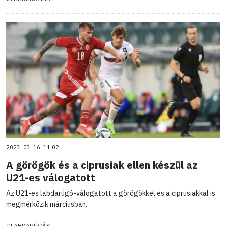
2023. 03. 16. 11:02
A görögök és a ciprusiak ellen készül az
U21-es válogatott
Az U21-es labdarúgó-válogatott a görögökkel és a ciprusiakkal is
megmérkőzik márciusban.
#LABDARÚGÁS