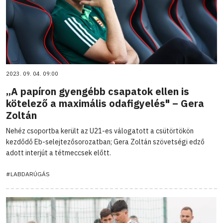
2023. 09. 04. 09:00
„A papíron gyengébb csapatok ellen is
kötelező a maximális odafigyelés" – Gera
Zoltán
Nehéz csoportba került az U21-es válogatott a csütörtökön
kezdődő Eb-selejtezősorozatban; Gera Zoltán szövetségi edző
adott interjút a tétmeccsek előtt.
#LABDARÚGÁS