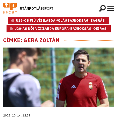
UTÁNPÓTLÁS
SPORT
U16-OS FIÚ VÍZILABDA-VILÁGBAJNOKSÁG, ZÁGRÁB
U20-AS NŐI VÍZILABDA EURÓPA-BAJNOKSÁG, OEIRAS
CÍMKE: GERA ZOLTÁN
2023. 10. 14. 12:39