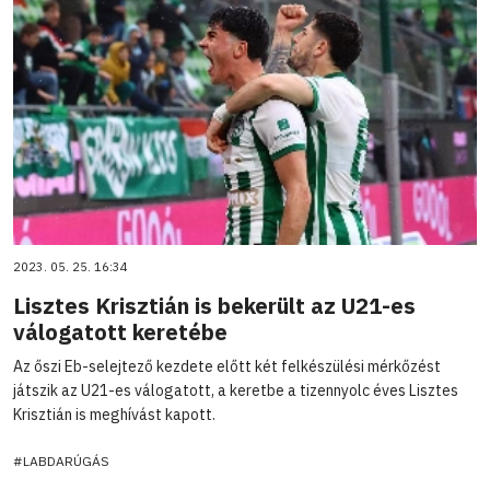
2023. 05. 25. 16:34
Lisztes Krisztián is bekerült az U21-es
válogatott keretébe
Az őszi Eb-selejtező kezdete előtt két felkészülési mérkőzést
játszik az U21-es válogatott, a keretbe a tizennyolc éves Lisztes
Krisztián is meghívást kapott.
#LABDARÚGÁS