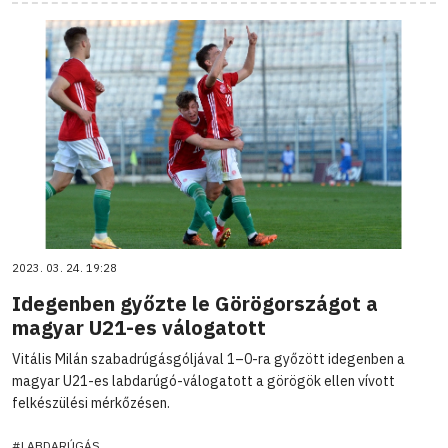
2023. 03. 24. 19:28
Idegenben győzte le Görögországot a
magyar U21-es válogatott
Vitális Milán szabadrúgásgóljával 1–0-ra győzött idegenben a
magyar U21-es labdarúgó-válogatott a görögök ellen vívott
felkészülési mérkőzésen.
#LABDARÚGÁS