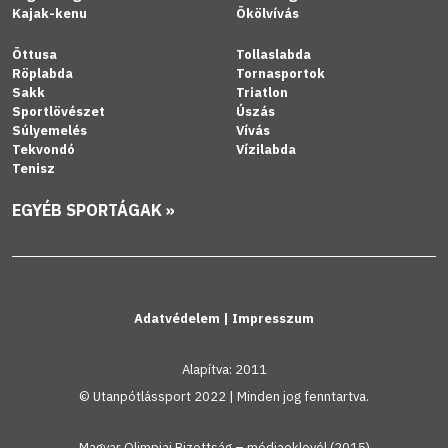
Kajak-kenu
Ökölvívás
Öttusa
Tollaslabda
Röplabda
Tornasportok
Sakk
Triatlon
Sportlövészet
Úszás
Súlyemelés
Vívás
Tekvondó
Vízilabda
Tenisz
EGYÉB SPORTÁGAK »
Adatvédelem
|
Impresszum
Alapítva: 2011
© Utanpótlássport 2022 | Minden jog fenntartva.
Magyar Olimpiai Bizottság – médiaoklevél (2015)