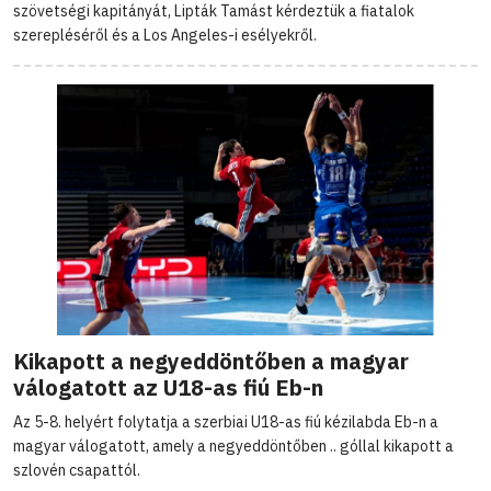
szövetségi kapitányát, Lipták Tamást kérdeztük a fiatalok
szerepléséről és a Los Angeles-i esélyekről.
Kikapott a negyeddöntőben a magyar
válogatott az U18-as fiú Eb-n
Az 5-8. helyért folytatja a szerbiai U18-as fiú kézilabda Eb-n a
magyar válogatott, amely a negyeddöntőben .. góllal kikapott a
szlovén csapattól.