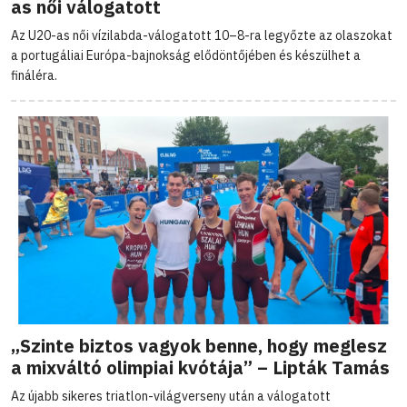
as női válogatott
Az U20-as női vízilabda-válogatott 10–8-ra legyőzte az olaszokat
a portugáliai Európa-bajnokság elődöntőjében és készülhet a
fináléra.
„Szinte biztos vagyok benne, hogy meglesz
a mixváltó olimpiai kvótája” – Lipták Tamás
Az újabb sikeres triatlon-világverseny után a válogatott