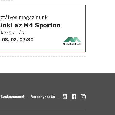
sztályos magazinunk
ünk! az M4 Sporton
kező adás:
 08. 02. 07:30
Szakszemmel
Versenynaptár