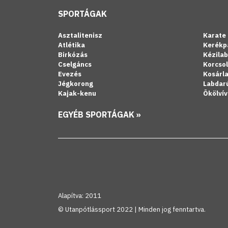
SPORTÁGAK
Asztalitenisz
Karate
Atlétika
Kerékp
Birkózás
Kézila
Cselgáncs
Korcso
Evezés
Kosárl
Jégkorong
Labdar
Kajak-kenu
Ökölvív
EGYÉB SPORTÁGAK »
Alapítva: 2011
© Utanpótlássport 2022 | Minden jog fenntartva.