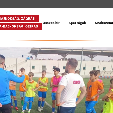
GBAJNOKSÁG, ZÁGRÁB
Összes hír
Sportágak
Szakszem
PA-BAJNOKSÁG, OEIRAS