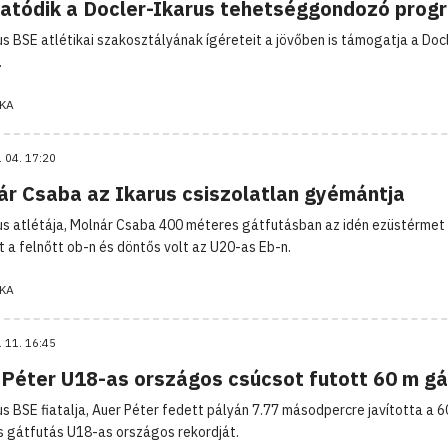
tatódik a Docler-Ikarus tehetséggondozó prog
us BSE atlétikai szakosztályának ígéreteit a jövőben is támogatja a Doc
.
KA
. 04. 17:20
ár Csaba az Ikarus csiszolatlan gyémántja
us atlétája, Molnár Csaba 400 méteres gátfutásban az idén ezüstérmet
t a felnőtt ob-n és döntős volt az U20-as Eb-n.
KA
. 11. 16:45
 Péter U18-as országos csúcsot futott 60 m g
us BSE fiatalja, Auer Péter fedett pályán 7.77 másodpercre javította a 6
 gátfutás U18-as országos rekordját.