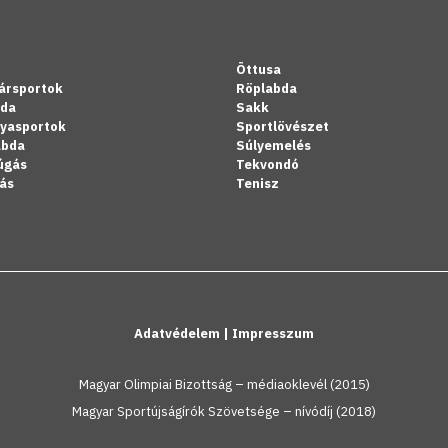
Öttusa
ársportok
Röplabda
bda
Sakk
lyasportok
Sportlövészet
abda
Súlyemelés
úgás
Tekvondó
ás
Tenisz
Adatvédelem
|
Impresszum
Magyar Olimpiai Bizottság – médiaoklevél (2015)
Magyar Sportújságírók Szövetsége – nívódíj (2018)