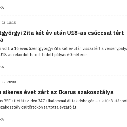
KA
. 03. 18:15
györgyi Zita két év után U18-as csúccsal tért
za
s volt: a 16 éves Szentgyörgyi Zita két év után visszatért a versenypály
U18-as rekordot futott fedett pályás 60 méteren.
KA
. 02. 20:00
 sikeres évet zárt az Ikarus szakosztálya
us BSE atlétái az idén 347 alkalommal álltak dobogón – a kitűnő utánpó
szakosztály csütörtökön tartotta évzáróját.
KA