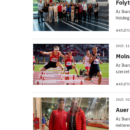
Foly
Az Ikar
Holding
#ATLÉTI
2023. 11
Moln
Az Ikar
szerzet
#ATLÉTI
2023. 02
Auer
Az Ikar
méteres