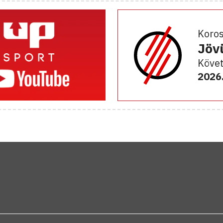
Koro
Jöv
Követ
2026.