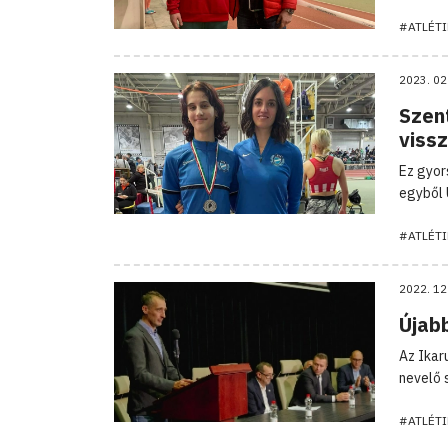
#ATLÉTI
2023. 02
Szent
viss
Ez gyor
egyből 
#ATLÉTI
2022. 12
Újabb
Az Ikar
nevelő 
#ATLÉTI