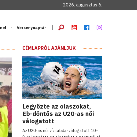
2026. augusztus 6.
mel
Versenynaptár
CÍMLAPRÓL AJÁNLJUK
Legyőzte az olaszokat,
Eb-döntős az U20-as női
válogatott
Az U20-as női vízilabda-válogatott 10–