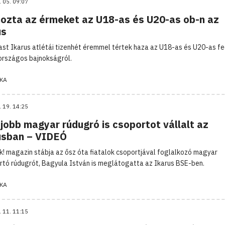
. 05. 09:07
ozta az érmeket az U18-as és U20-as ob-n az
us
ast Ikarus atlétái tizenhét éremmel tértek haza az U18-as és U20-as f
országos bajnokságról.
KA
. 19. 14:25
jobb magyar rúdugró is csoportot vállalt az
usban – VIDEÓ
k! magazin stábja az ősz óta fiatalok csoportjával foglalkozó magyar
rtó rúdugrót, Bagyula István is meglátogatta az Ikarus BSE-ben.
KA
. 11. 11:15