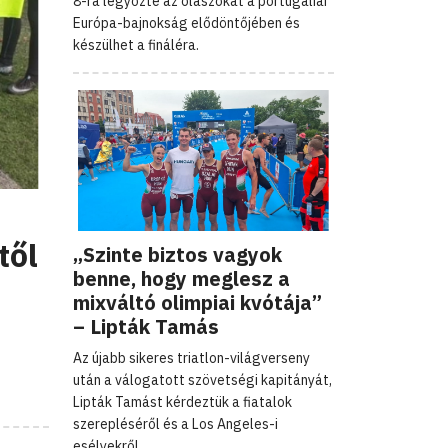
8-ra legyőzte az olaszokat a portugáliai
Európa-bajnokság elődöntőjében és
készülhet a fináléra.
től
„Szinte biztos vagyok
benne, hogy meglesz a
mixváltó olimpiai kvótája”
– Lipták Tamás
Az újabb sikeres triatlon-világverseny
után a válogatott szövetségi kapitányát,
Lipták Tamást kérdeztük a fiatalok
szerepléséről és a Los Angeles-i
esélyekről.