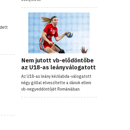
edett
Nem jutott vb-elődöntőbe
az U18-as leányválogatott
Az U18-as leány kézilabda-válogatott
négy góllal elveszítette a dánok elleni
vb-negyeddöntőjét Romániában.