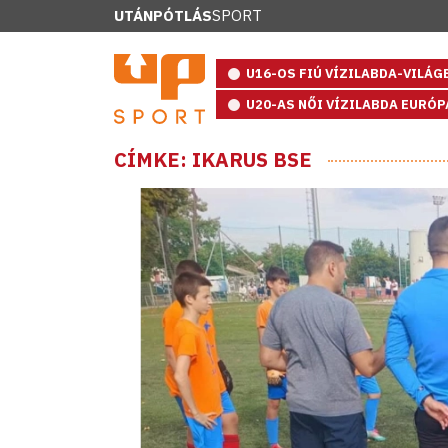
UTÁNPÓTLÁS
SPORT
U16-OS FIÚ VÍZILABDA-VILÁ
U20-AS NŐI VÍZILABDA EURÓ
CÍMKE: IKARUS BSE