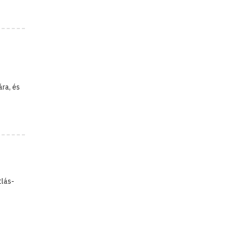
ára, és
tlás-