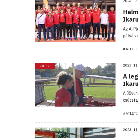
2024. 03
Halm
Ikar
Az A-Pl
pályás 
#ATLÉTI
2023. 11
VIDEÓ
A leg
Ikar
A Jövün
csúcsta
#ATLÉTI
2023. 11