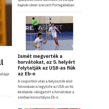
bajnoki címet szerzett Portugáliában.
Ismét megverték a
l
horvátokat, az 5. helyért
folytatják az U18-as fiúk
az Eb-n
ítóját
A csoportkör után a helyosztók első
felvonásán is legyőzte az U18-as fiú
kézilabda-válogatott a horvátokat a
szerbiai korosztályos Eb-n.