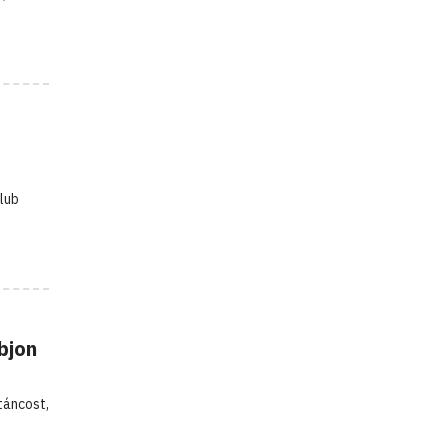
lub
bjon
táncost,