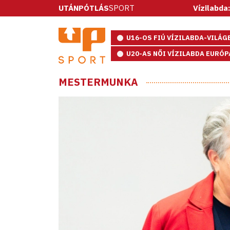
UTÁNPÓTLÁS
SPORT
Vízilabda: ötméteresekkel
U16-OS FIÚ VÍZILABDA-VILÁ
U20-AS NŐI VÍZILABDA EURÓ
MESTERMUNKA