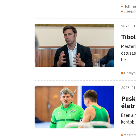
Hoffma
utánpó
2026. 01
Tibo
Mesterm
öttusas
be.
Tibolya
2026. 01
Pusk
élet
Ezen a 
korábbi
Mester