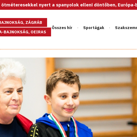
 nyert a spanyolok elleni döntőben, Európa-bajnok az U20-as
GBAJNOKSÁG, ZÁGRÁB
Összes hír
Sportágak
Szakszem
PA-BAJNOKSÁG, OEIRAS