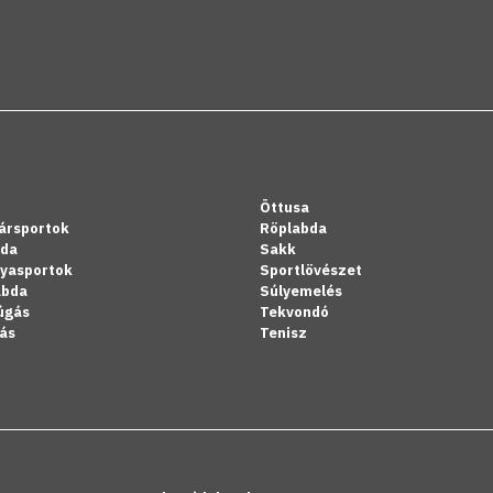
Öttusa
ársportok
Röplabda
bda
Sakk
lyasportok
Sportlövészet
abda
Súlyemelés
úgás
Tekvondó
ás
Tenisz