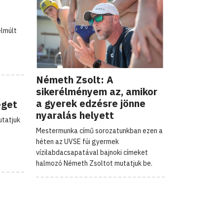
elmúlt
Németh Zsolt: A
sikerélményem az, amikor
a gyerek edzésre jönne
eget
nyaralás helyett
utatjuk
Mestermunka című sorozatunkban ezen a
héten az UVSE fúi gyermek
vízilabdacsapatával bajnoki címeket
halmozó Németh Zsoltot mutatjuk be.