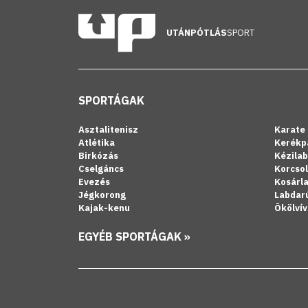
UTÁNPÓTLÁS
SPORT
SPORTÁGAK
Asztalitenisz
Karate
Atlétika
Kerékp
Birkózás
Kézila
Cselgáncs
Korcso
Evezés
Kosárl
Jégkorong
Labdar
Kajak-kenu
Ökölvív
EGYÉB SPORTÁGAK »