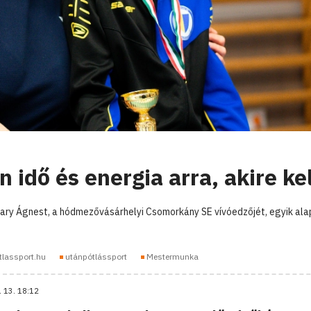
idő és energia arra, akire kel
y Ágnest, a hódmezővásárhelyi Csomorkány SE vívóedzőjét, egyik alap
tlassport.hu
utánpótlássport
Mestermunka
. 13. 18:12