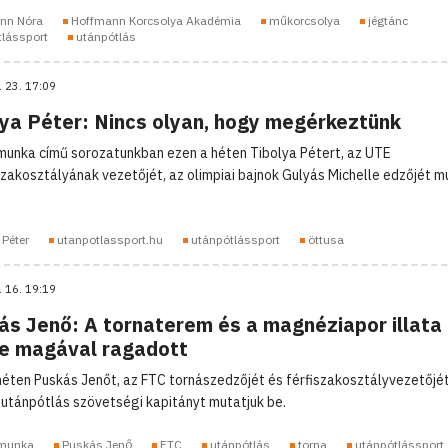
nn Nóra
Hoffmann Korcsolya Akadémia
műkorcsolya
jégtánc
tlássport
utánpótlás
. 23. 17:09
lya Péter: Nincs olyan, hogy megérkeztünk
unka című sorozatunkban ezen a héten Tibolya Pétert, az UTE
zakosztályának vezetőjét, az olimpiai bajnok Gulyás Michelle edzőjét m
 Péter
utanpotlassport.hu
utánpótlássport
öttusa
. 16. 19:19
ás Jenő: A tornaterem és a magnéziapor illata
re magával ragadott
héten Puskás Jenőt, az FTC tornászedzőjét és férfiszakosztályvezetőjét
 utánpótlás szövetségi kapitányt mutatjuk be.
munka
Puskás Jenő
FTC
utánpótlás
torna
utánpótlássport