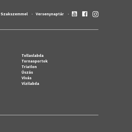
Szakszemmel
Versenynaptár
Tollaslabda
Tornasportok
Triatlon
Úszás
Vívás
Vízilabda