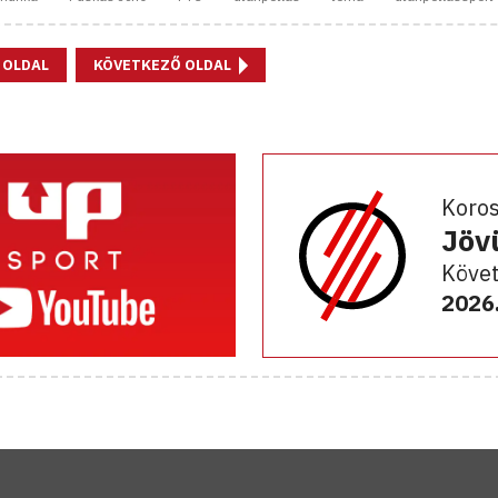
 OLDAL
KÖVETKEZŐ OLDAL
Koro
Jöv
Követ
2026.