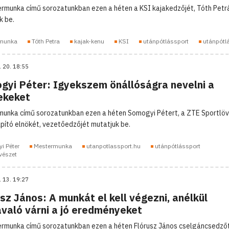
rmunka című sorozatunkban ezen a héten a KSI kajakedzőjét, Tóth Petr
k be.
munka
Tóth Petra
kajak-kenu
KSI
utánpótlássport
utánpótl
. 20. 18:55
gyi Péter: Igyekszem önállóságra nevelni a
ekeket
unka című sorozatunkban ezen a héten Somogyi Pétert, a ZTE Sportlö
apító elnökét, vezetőedzőjét mutatjuk be.
i Péter
Mestermunka
utanpotlassport.hu
utánpótlássport
vészet
. 13. 19:27
sz János: A munkát el kell végezni, anélkül
avaló várni a jó eredményeket
rmunka című sorozatunkban ezen a héten Flórusz János cselgáncsedzőt