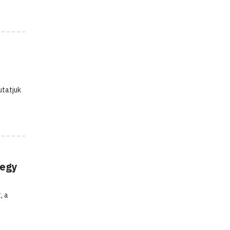
utatjuk
 egy
, a