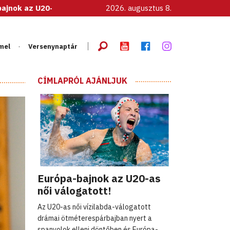
 női válogatott!
2026. augusztus 8.
mel
Versenynaptár
CÍMLAPRÓL AJÁNLJUK
Európa-bajnok az U20-as
női válogatott!
Az U20-as női vízilabda-válogatott
drámai ötméterespárbajban nyert a
spanyolok elleni döntőben és Európa-