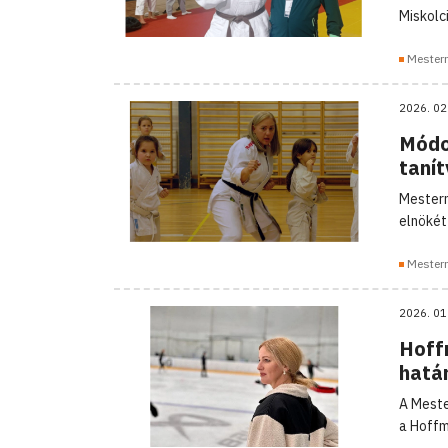
Miskolc
Mester
2026. 02
Módos
taní
Mesterm
elnökét
Mester
2026. 01
Hoff
hatá
A Meste
a Hoffm