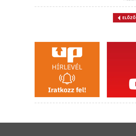
ELŐZŐ