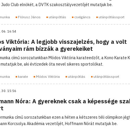
i Judo Club elnökét, a DVTK szakosztályvezetőjét mutatjuk be.
munka
Flórusz János
utánpótlás
cselgáncs
utánpótlássport
. 06. 16:54
 Viktória: A legjobb visszajelzés, hogy a volt
tványaim rám bízzák a gyerekeiket
unka című sorozatunkban Módos Viktória karateedzőt, a Kono Karate K
 mutatjuk be, aki évtizedek óta nevel sikeres sportolókat.
munka
karate
Módos Viktória
utánpótlás
utánpótlássport
. 30. 15:56
mann Nóra: A gyereknek csak a képessége sza
rt
rmunka című sorozatunkban ezen a héten a kétszeres téli olimpikon jég
ann Korcsolya Akadémia vezetőjét, Hoffmann Nórát mutatjuk be.