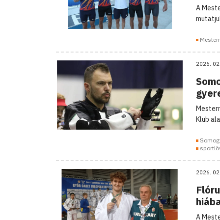
A Meste
mutatju
Mester
2026. 02
Somo
gyer
Mesterm
Klub al
Somogy
sportlö
2026. 02
Flóru
hiáb
A Meste