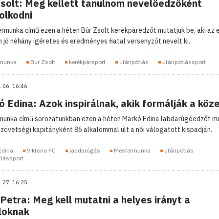
Zsolt: Meg kellett tanulnom nevelőedzőként
olkodni
rmunka című ezen a héten Búr Zsolt kerékpáredzőt mutatjuk be, aki az 
 jó néhány ígéretes és eredményes fiatal versenyzőt nevelt ki.
munka
Búr Zsolt
kerékpársport
utánpótlás
utánpótlássport
. 06. 16:46
 Edina: Azok inspirálnak, akik formálják a köz
unka című sorozatunkban ezen a héten Markó Edina labdarúgóedzőt m
 szövetségi kapitányként 86 alkalommal ült a női válogatott kispadján.
Edina
Viktória FC
labdarúgás
Mestermunka
utánpótlás
tlássport
. 27. 16:25
Petra: Meg kell mutatni a helyes irányt a
aloknak