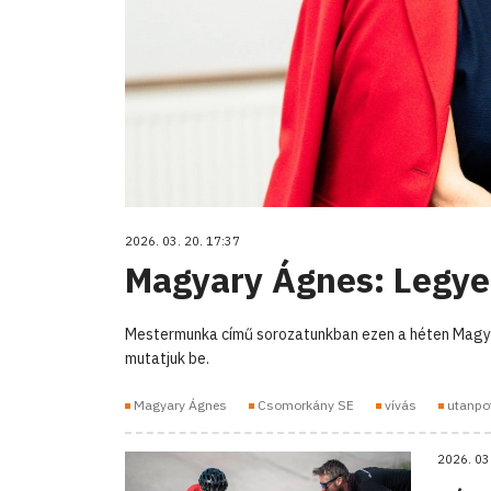
2026. 03. 20. 17:37
Magyary Ágnes: Legyen 
Mestermunka című sorozatunkban ezen a héten Magyar
mutatjuk be.
Magyary Ágnes
Csomorkány SE
vívás
utanpo
2026. 03