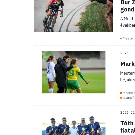
Búr 
gond
A Meste
években
Mester
2026. 03
Markó
Mesterm
be, aki
Markó 
utánpó
2026. 02
Tóth 
fiat