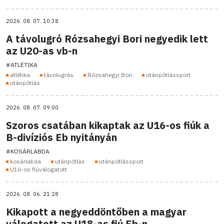
2026. 08. 07. 10:38
A távolugró Rózsahegyi Bori negyedik lett
az U20-as vb-n
#ATLÉTIKA
atlétika
távolugrás
Rózsahegyi Bori
utánpótlássport
utánpótlás
2026. 08. 07. 09:00
Szoros csatában kikaptak az U16-os fiúk a
B-divíziós Eb nyitányán
#KOSÁRLABDA
kosárlabda
utánpótlás
utánpótlássport
U16-os fiúválogatott
2026. 08. 06. 21:28
Kikapott a negyeddöntőben a magyar
válogatott az U18-as fiú Eb-n