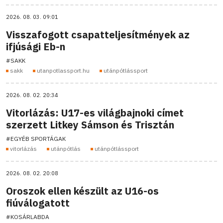
2026. 08. 03. 09:01
Visszafogott csapatteljesítmények az
ifjúsági Eb-n
#SAKK
sakk
utanpotlassport.hu
utánpótlássport
2026. 08. 02. 20:34
Vitorlázás: U17-es világbajnoki címet
szerzett Litkey Sámson és Trisztán
#EGYÉB SPORTÁGAK
vitorlázás
utánpótlás
utánpótlássport
2026. 08. 02. 20:08
Oroszok ellen készült az U16-os
fiúválogatott
#KOSÁRLABDA