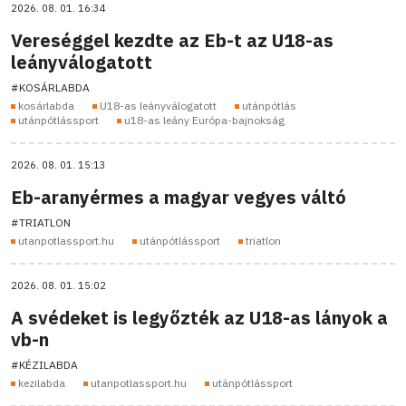
2026. 08. 01. 16:34
Vereséggel kezdte az Eb-t az U18-as
leányválogatott
#KOSÁRLABDA
kosárlabda
U18-as leányválogatott
utánpótlás
utánpótlássport
u18-as leány Európa-bajnokság
2026. 08. 01. 15:13
Eb-aranyérmes a magyar vegyes váltó
#TRIATLON
utanpotlassport.hu
utánpótlássport
triatlon
2026. 08. 01. 15:02
A svédeket is legyőzték az U18-as lányok a
vb-n
#KÉZILABDA
kezilabda
utanpotlassport.hu
utánpótlássport