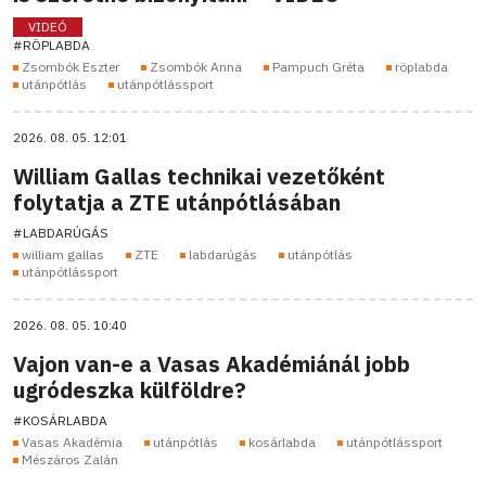
VIDEÓ
#RÖPLABDA
Zsombók Eszter
Zsombók Anna
Pampuch Gréta
röplabda
utánpótlás
utánpótlássport
2026. 08. 05. 12:01
William Gallas technikai vezetőként
folytatja a ZTE utánpótlásában
#LABDARÚGÁS
william gallas
ZTE
labdarúgás
utánpótlás
utánpótlássport
2026. 08. 05. 10:40
Vajon van-e a Vasas Akadémiánál jobb
ugródeszka külföldre?
#KOSÁRLABDA
Vasas Akadémia
utánpótlás
kosárlabda
utánpótlássport
Mészáros Zalán