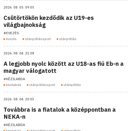
2026. 08. 05. 09:05
Csütörtökön kezdődik az U19-es
világbajnokság
#EVEZÉS
evezés
utánpótlássport
utánpótlás
2026. 08. 04. 21:08
A legjobb nyolc között az U18-as fiú Eb-n a
magyar válogatott
#KÉZILABDA
kezilabda
utánpótlássport
utánpótlás
2026. 08. 04. 20:03
Továbbra is a fiatalok a középpontban a
NEKA-n
#KÉZILABDA
kezilabda
utánpótlássport
utánpótlás