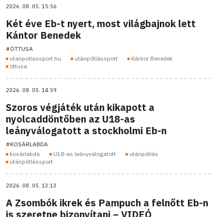
2026. 08. 05. 15:56
Két éve Eb-t nyert, most világbajnok lett
Kántor Benedek
#ÖTTUSA
utanpotlassport.hu
utánpótlássport
Kántor Benedek
öttusa
2026. 08. 05. 14:59
Szoros végjáték után kikapott a
nyolcaddöntőben az U18-as
leányválogatott a stockholmi Eb-n
#KOSÁRLABDA
kosárlabda
U18-as leányválogatott
utánpótlás
utánpótlássport
2026. 08. 05. 13:13
A Zsombók ikrek és Pampuch a felnőtt Eb-n
is szeretne bizonyítani – VIDEÓ