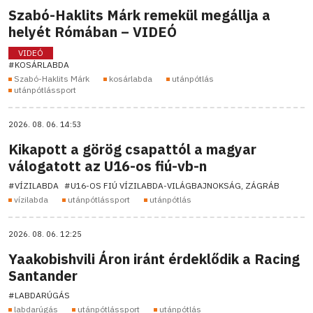
Szabó-Haklits Márk remekül megállja a
helyét Rómában – VIDEÓ
VIDEÓ
#KOSÁRLABDA
Szabó-Haklits Márk
kosárlabda
utánpótlás
utánpótlássport
2026. 08. 06. 14:53
Kikapott a görög csapattól a magyar
válogatott az U16-os fiú-vb-n
#VÍZILABDA
#U16-OS FIÚ VÍZILABDA-VILÁGBAJNOKSÁG, ZÁGRÁB
vízilabda
utánpótlássport
utánpótlás
2026. 08. 06. 12:25
Yaakobishvili Áron iránt érdeklődik a Racing
Santander
#LABDARÚGÁS
labdarúgás
utánpótlássport
utánpótlás