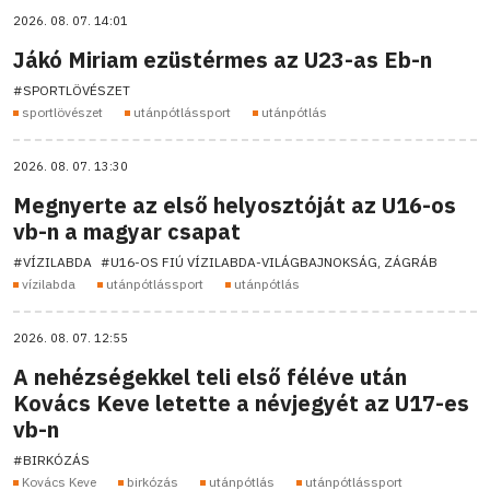
2026. 08. 07. 14:01
Jákó Miriam ezüstérmes az U23-as Eb-n
#SPORTLÖVÉSZET
sportlövészet
utánpótlássport
utánpótlás
2026. 08. 07. 13:30
Megnyerte az első helyosztóját az U16-os
vb-n a magyar csapat
#VÍZILABDA
#U16-OS FIÚ VÍZILABDA-VILÁGBAJNOKSÁG, ZÁGRÁB
vízilabda
utánpótlássport
utánpótlás
2026. 08. 07. 12:55
A nehézségekkel teli első féléve után
Kovács Keve letette a névjegyét az U17-es
vb-n
#BIRKÓZÁS
Kovács Keve
birkózás
utánpótlás
utánpótlássport