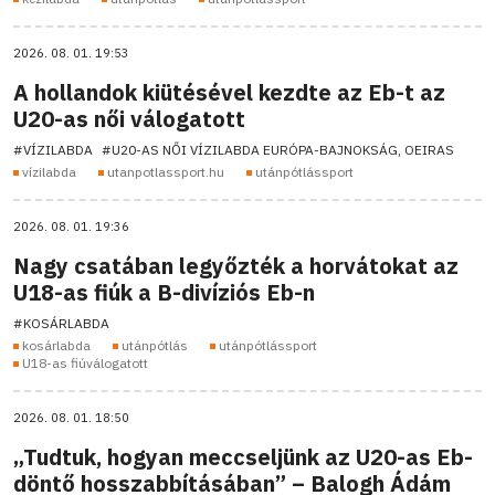
2026. 08. 01. 19:53
A hollandok kiütésével kezdte az Eb-t az
U20-as női válogatott
#VÍZILABDA
#U20-AS NŐI VÍZILABDA EURÓPA-BAJNOKSÁG, OEIRAS
vízilabda
utanpotlassport.hu
utánpótlássport
2026. 08. 01. 19:36
Nagy csatában legyőzték a horvátokat az
U18-as fiúk a B-divíziós Eb-n
#KOSÁRLABDA
kosárlabda
utánpótlás
utánpótlássport
U18-as fiúválogatott
2026. 08. 01. 18:50
„Tudtuk, hogyan meccseljünk az U20-as Eb-
döntő hosszabbításában” – Balogh Ádám