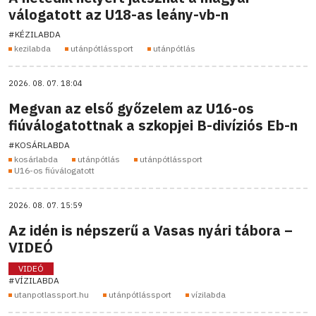
válogatott az U18-as leány-vb-n
#KÉZILABDA
kezilabda
utánpótlássport
utánpótlás
2026. 08. 07. 18:04
Megvan az első győzelem az U16-os
fiúválogatottnak a szkopjei B-divíziós Eb-n
#KOSÁRLABDA
kosárlabda
utánpótlás
utánpótlássport
U16-os fiúválogatott
2026. 08. 07. 15:59
Az idén is népszerű a Vasas nyári tábora –
VIDEÓ
VIDEÓ
#VÍZILABDA
utanpotlassport.hu
utánpótlássport
vízilabda