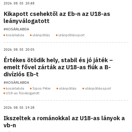
2026. 08. 03. 20:48
Kikapott csehektől az Eb-n az U18-as
leányválogatott
#KOSÁRLABDA
kosárlabda
utánpótlás
utánpótlássport
2026. 08. 03. 20:05
Értékes ötödik hely, stabil és jó játék –
emelt fővel zárták az U18-as fiúk a B-
divíziós Eb-t
#KOSÁRLABDA
kosárlabda
Sipos Péter
utánpótlás
utánpótlássport
U18-as fiúválogatott
2026. 08. 03. 19:28
Ikszeltek a románokkal az U18-as lányok a
vb-n