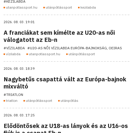
#KÉZILABDA
utanpotlassport.hu
utánpótlássport
kezilabda
2026. 08. 03. 19:01
A franciákat sem kímélte az U20-as női
válogatott az Eb-n
#VÍZILABDA
#U20-AS NŐI VÍZILABDA EURÓPA-BAJNOKSÁG, OEIRAS
vízilabda
utanpotlassport.hu
utánpótlássport
2026. 08. 03. 18:39
Nagybetűs csapattá vált az Európa-bajnok
mixváltó
#TRIATLON
triatlon
utánpótlássport
utánpótlás
2026. 08. 03. 17:25
Elődöntősek az U18-as lányok és az U16-os
fiúk is a csapat Eb-n