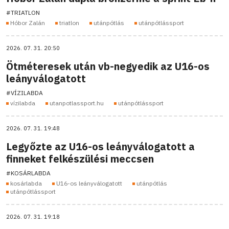
#TRIATLON
Hóbor Zalán
triatlon
utánpótlás
utánpótlássport
2026. 07. 31. 20:50
Ötméteresek után vb-negyedik az U16-os
leányválogatott
#VÍZILABDA
vízilabda
utanpotlassport.hu
utánpótlássport
2026. 07. 31. 19:48
Legyőzte az U16-os leányválogatott a
finneket felkészülési meccsen
#KOSÁRLABDA
kosárlabda
U16-os leányválogatott
utánpótlás
utánpótlássport
2026. 07. 31. 19:18