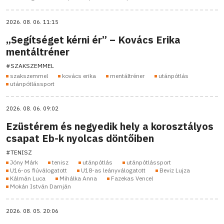
2026. 08. 06. 11:15
„Segítséget kérni ér” – Kovács Erika
mentáltréner
#SZAKSZEMMEL
szakszemmel
kovács erika
mentáltréner
utánpótlás
utánpótlássport
2026. 08. 06. 09:02
Ezüstérem és negyedik hely a korosztályos
csapat Eb-k nyolcas döntőiben
#TENISZ
Jóny Márk
tenisz
utánpótlás
utánpótlássport
U16-os fiúválogatott
U18-as leányválogatott
Beviz Lujza
Kálmán Luca
Mihálka Anna
Fazekas Vencel
Mokán István Damján
2026. 08. 05. 20:06