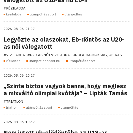
#KÉZILABDA
kezilabda
utánpótlássport
utánpótlás
2026. 08. 06. 21:07
Legyőzte az olaszokat, Eb-döntős az U20-
as női válogatott
#VÍZILABDA
#U20-AS NŐI VÍZILABDA EURÓPA-BAJNOKSÁG, OEIRAS
vízilabda
utanpotlassport.hu
utánpótlássport
2026. 08. 06. 20:27
„Szinte biztos vagyok benne, hogy meglesz
a mixváltó olimpiai kvótája” – Lipták Tamás
#TRIATLON
triatlon
utánpótlássport
utánpótlás
2026. 08. 06. 19:47
Nem jutott vb-elődöntőbe az U18-as