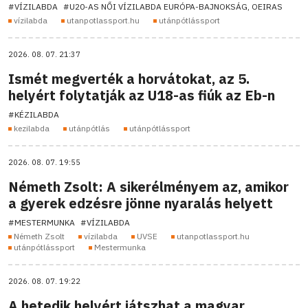
#VÍZILABDA
#U20-AS NŐI VÍZILABDA EURÓPA-BAJNOKSÁG, OEIRAS
vízilabda
utanpotlassport.hu
utánpótlássport
2026. 08. 07. 21:37
Ismét megverték a horvátokat, az 5.
helyért folytatják az U18-as fiúk az Eb-n
#KÉZILABDA
kezilabda
utánpótlás
utánpótlássport
2026. 08. 07. 19:55
Németh Zsolt: A sikerélményem az, amikor
a gyerek edzésre jönne nyaralás helyett
#MESTERMUNKA
#VÍZILABDA
Németh Zsolt
vízilabda
UVSE
utanpotlassport.hu
utánpótlássport
Mestermunka
2026. 08. 07. 19:22
A hetedik helyért játszhat a magyar