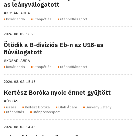
as leányválogatott
#KOSÁRLABDA
kosárlabda
utánpótlás
utánpótlássport
2026. 08. 02. 16:28
Ötödik a B-divíziós Eb-n az U18-as
fiúválogatott
#KOSÁRLABDA
kosárlabda
utánpótlás
utánpótlássport
2026. 08. 02. 15:15
Kertész Boróka nyolc érmet gyűjtött
#ÚSZÁS
úszás
Kertész Boróka
Oláh Ádám
Sárkány Zétény
utánpótlás
utánpótlássport
2026. 08. 02. 14:38