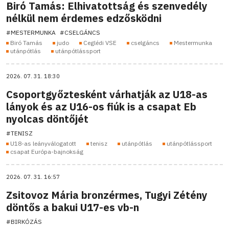
Biró Tamás: Elhivatottság és szenvedély
nélkül nem érdemes edzősködni
#MESTERMUNKA
#CSELGÁNCS
Biró Tamás
judo
Ceglédi VSE
cselgáncs
Mestermunka
utánpótlás
utánpótlássport
2026. 07. 31. 18:30
Csoportgyőztesként várhatják az U18-as
lányok és az U16-os fiúk is a csapat Eb
nyolcas döntőjét
#TENISZ
U18-as leányválogatott
tenisz
utánpótlás
utánpótlássport
csapat Európa-bajnokság
2026. 07. 31. 16:57
Zsitovoz Mária bronzérmes, Tugyi Zétény
döntős a bakui U17-es vb-n
#BIRKÓZÁS