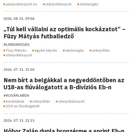
utanpotlassport.hu
utánpótlássport
labdarúgás
2026. 08. 01. 09:04
„Túl kell vállalni az optimális kockázatot” –
Füzy Mátyás futballedző
#LABDARÚGÁS
Füzy Mátyás
egyéni képzés
labdarúgás
utánpótlás
utánpótlássport
2026. 07. 31. 23:00
Nem bírt a belgákkal a negyeddöntőben az
U18-as fiúválogatott a B-divíziós Eb-n
#KOSÁRLABDA
kosárlabda
utánpótlás
utánpótlássport
U18-as fiúválogatott
2026. 07. 31. 21:15
Hóbor Zalán dupla bronzérme a sprint Eb-n