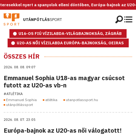
 nyert a spanyolok elleni döntőben, Európa-bajnok az U20-as női vál
UTÁNPÓTLÁS
SPORT
U16-OS FIÚ VÍZILABDA-VILÁGBAJNOKSÁG, ZÁGRÁB
U20-AS NŐI VÍZILABDA EURÓPA-BAJNOKSÁG, OEIRAS
ÖSSZES HÍR
2026. 08. 08. 09:07
Emmanuel Sophia U18-as magyar csúcsot
futott az U20-as vb-n
#ATLÉTIKA
Emmanuel Sophia
atlétika
utanpotlassport.hu
utánpótlássport
2026. 08. 07. 23:05
Európa-bajnok az U20-as női válogatott!