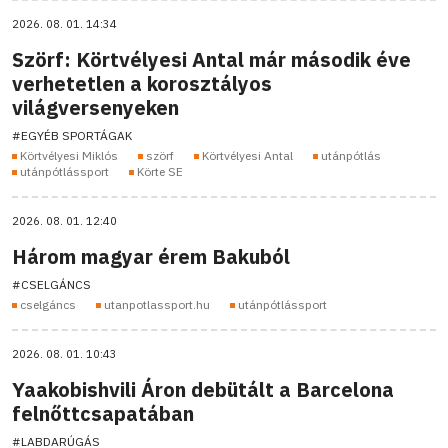
2026. 08. 01. 14:34
Szörf: Körtvélyesi Antal már második éve
verhetetlen a korosztályos
világversenyeken
#EGYÉB SPORTÁGAK
Körtvélyesi Miklós
szörf
Körtvélyesi Antal
utánpótlás
utánpótlássport
Körte SE
2026. 08. 01. 12:40
Három magyar érem Bakuból
#CSELGÁNCS
cselgáncs
utanpotlassport.hu
utánpótlássport
2026. 08. 01. 10:43
Yaakobishvili Áron debütált a Barcelona
felnőttcsapatában
#LABDARÚGÁS