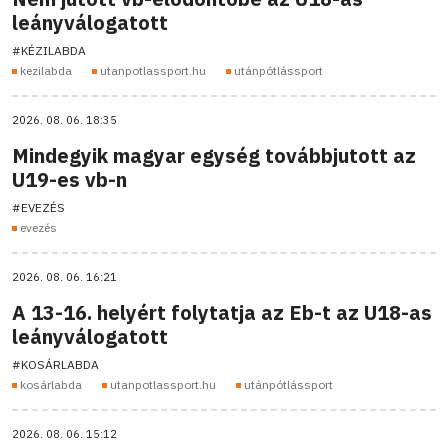
leányválogatott
#KÉZILABDA
kezilabda
utanpotlassport.hu
utánpótlássport
2026. 08. 06. 18:35
Mindegyik magyar egység továbbjutott az
U19-es vb-n
#EVEZÉS
evezés
2026. 08. 06. 16:21
A 13-16. helyért folytatja az Eb-t az U18-as
leányválogatott
#KOSÁRLABDA
kosárlabda
utanpotlassport.hu
utánpótlássport
2026. 08. 06. 15:12