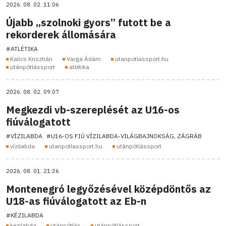
2026. 08. 02. 11:06
Újabb „szolnoki gyors” futott be a
rekorderek állomására
#ATLÉTIKA
Kalics Krisztián
Varga Ádám
utanpotlassport.hu
utánpótlássport
atlétika
2026. 08. 02. 09:07
Megkezdi vb-szereplését az U16-os
fiúválogatott
#VÍZILABDA
#U16-OS FIÚ VÍZILABDA-VILÁGBAJNOKSÁG, ZÁGRÁB
vízilabda
utanpotlassport.hu
utánpótlássport
2026. 08. 01. 21:36
Montenegró legyőzésével középdöntős az
U18-as fiúválogatott az Eb-n
#KÉZILABDA
kezilabda
utánpótlás
utánpótlássport