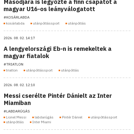
Másodjára is legyőzte a finn csapatot a
magyar U16-os leányválogatott
#KOSÁRLABDA
kosárlabda
utánpótlássport
utánpótlás
2026. 08. 02. 14:17
A lengyelországi Eb-n is remekeltek a
magyar fiatalok
#TRIATLON
triatlon
utánpótlássport
utánpótlás
2026. 08. 02. 12:10
Messi cserélte Pintér Dánielt az Inter
Miamiban
#LABDARÚGÁS
Lionel Messi
labdarúgás
Pintér Dániel
utánpótlássport
utánpótlás
Inter Miami