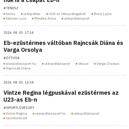
#TENISZ
tenisz
utánpótlás
U18-as leányválogatott
Beviz Lujza
Kálmán Luca
Mihálka Anna
utánpótlássport
2026. 08. 03. 17:14
Eb-ezüstérmes váltóban Rajncsák Diána és
Varga Orsolya
#ÖTTUSA
utanpotlassport.hu
utánpótlássport
öttusa
Varga Orsolya
Rajncsák Diána
2026. 08. 03. 16:38
Vintze Regina légpuskával ezüstérmes az
U23-as Eb-n
#SPORTLÖVÉSZET
Vintze Regina
utanpotlassport.hu
utánpótlássport
sportlövészet