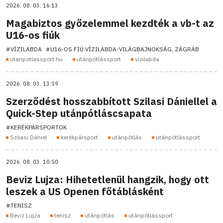
2026. 08. 03. 16:13
Magabiztos győzelemmel kezdték a vb-t az
U16-os fiúk
#VÍZILABDA
#U16-OS FIÚ VÍZILABDA-VILÁGBAJNOKSÁG, ZÁGRÁB
utanpotlassport.hu
utánpótlássport
vízilabda
2026. 08. 03. 13:59
Szerződést hosszabbított Szilasi Dániellel a
Quick-Step utánpótláscsapata
#KERÉKPÁRSPORTOK
Szilasi Dániel
kerékpársport
utánpótlás
utánpótlássport
2026. 08. 03. 10:50
Beviz Lujza: Hihetetlenül hangzik, hogy ott
leszek a US Openen főtáblásként
#TENISZ
Beviz Lujza
tenisz
utánpótlás
utánpótlássport