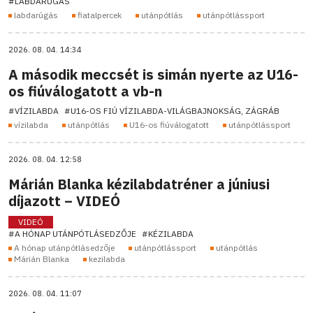
#LABDARÚGÁS
labdarúgás
fiatalpercek
utánpótlás
utánpótlássport
2026. 08. 04. 14:34
A második meccsét is simán nyerte az U16-
os fiúválogatott a vb-n
#VÍZILABDA
#U16-OS FIÚ VÍZILABDA-VILÁGBAJNOKSÁG, ZÁGRÁB
vízilabda
utánpótlás
U16-os fiúválogatott
utánpótlássport
2026. 08. 04. 12:58
Márián Blanka kézilabdatréner a júniusi
díjazott – VIDEÓ
VIDEÓ
#A HÓNAP UTÁNPÓTLÁSEDZŐJE
#KÉZILABDA
A hónap utánpótlásedzője
utánpótlássport
utánpótlás
Márián Blanka
kezilabda
2026. 08. 04. 11:07