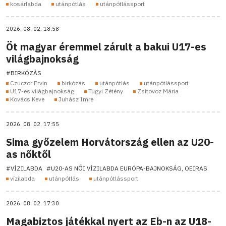
kosárlabda
utánpótlás
utánpótlássport
2026. 08. 02. 18:58
Öt magyar éremmel zárult a bakui U17-es
világbajnokság
#BIRKÓZÁS
Czuczor Ervin
birkózás
utánpótlás
utánpótlássport
U17-es világbajnokság
Tugyi Zétény
Zsitovoz Mária
Kovács Keve
Juhász Imre
2026. 08. 02. 17:55
Sima győzelem Horvátország ellen az U20-
as nőktől
#VÍZILABDA
#U20-AS NŐI VÍZILABDA EURÓPA-BAJNOKSÁG, OEIRAS
vízilabda
utánpótlás
utánpótlássport
2026. 08. 02. 17:30
Magabiztos játékkal nyert az Eb-n az U18-