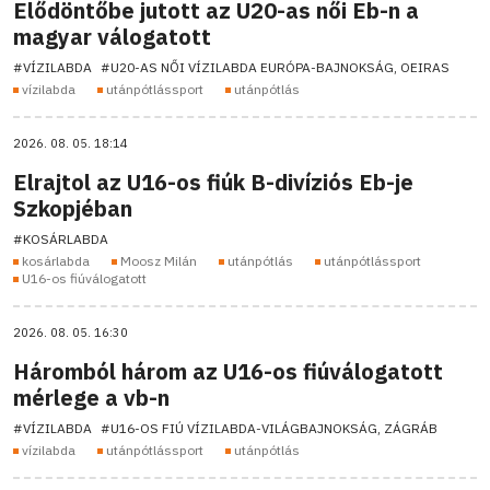
Elődöntőbe jutott az U20-as női Eb-n a
magyar válogatott
#VÍZILABDA
#U20-AS NŐI VÍZILABDA EURÓPA-BAJNOKSÁG, OEIRAS
vízilabda
utánpótlássport
utánpótlás
2026. 08. 05. 18:14
Elrajtol az U16-os fiúk B-divíziós Eb-je
Szkopjéban
#KOSÁRLABDA
kosárlabda
Moosz Milán
utánpótlás
utánpótlássport
U16-os fiúválogatott
2026. 08. 05. 16:30
Háromból három az U16-os fiúválogatott
mérlege a vb-n
#VÍZILABDA
#U16-OS FIÚ VÍZILABDA-VILÁGBAJNOKSÁG, ZÁGRÁB
vízilabda
utánpótlássport
utánpótlás