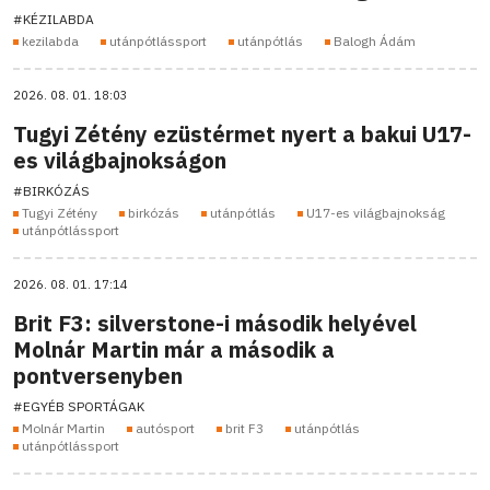
#KÉZILABDA
kezilabda
utánpótlássport
utánpótlás
Balogh Ádám
2026. 08. 01. 18:03
Tugyi Zétény ezüstérmet nyert a bakui U17-
es világbajnokságon
#BIRKÓZÁS
Tugyi Zétény
birkózás
utánpótlás
U17-es világbajnokság
utánpótlássport
2026. 08. 01. 17:14
Brit F3: silverstone-i második helyével
Molnár Martin már a második a
pontversenyben
#EGYÉB SPORTÁGAK
Molnár Martin
autósport
brit F3
utánpótlás
utánpótlássport