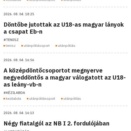
2026. 08. 04. 18:25
Döntőbe jutottak az U18-as magyar lányok
a csapat Eb-n
#TENISZ
tenisz
utánpótlássport
utánpótlás
2026. 08. 04. 16:56
A középdöntőcsoportot megnyerve
negyeddöntős a magyar válogatott az U18-
as leány-vb-n
#KÉZILABDA
kezilabda
utánpótlássport
utánpótlás
2026. 08. 04. 16:13
Négy fiatalgól az NB I 2. fordulójában