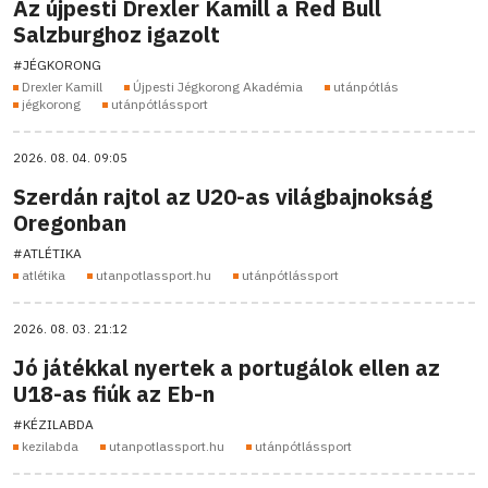
Az újpesti Drexler Kamill a Red Bull
Salzburghoz igazolt
#JÉGKORONG
Drexler Kamill
Újpesti Jégkorong Akadémia
utánpótlás
jégkorong
utánpótlássport
2026. 08. 04. 09:05
Szerdán rajtol az U20-as világbajnokság
Oregonban
#ATLÉTIKA
atlétika
utanpotlassport.hu
utánpótlássport
2026. 08. 03. 21:12
Jó játékkal nyertek a portugálok ellen az
U18-as fiúk az Eb-n
#KÉZILABDA
kezilabda
utanpotlassport.hu
utánpótlássport