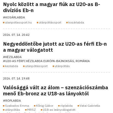
Nyolc között a magyar fiúk az U20-as B-
divíziós Eb-n
#KOSÁRLABDA
utanpotlassport.hu
utánpótlássport
kosárlabda
2026. 07. 14. 20:42
Negyeddöntőbe jutott az U20-as férfi Eb-n
a magyar válogatott
#KÉZILABDA
#U20-AS FÉRFI KÉZILABDA EURÓPA-BAJNOKSÁG, ROMÁNIA
kezilabda
utánpótlássport
utánpótlás
2026. 07. 14. 19:48
Valósággá vált az álom – szenzációszámba
menő Eb-bronz az U18-as lányoktól
#RÖPLABDA
Szabados Emma
Kőnig Gábor
röplabda
Vatai Gabriella
utánpótlás
MRSZ
U18-as leányválogatott