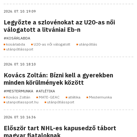
2026. 07. 10. 19:09
Legyőzte a szlovénokat az U20-as női
válogatott a litvániai Eb-n
#KOSÁRLABDA
kosárlabda
U20-as női válogatott
utánpótlás
utánpótlássport
2026. 07. 10. 18:10
Kovács Zoltán: Bízni kell a gyerekben
minden körülmények között
#MESTERMUNKA
#ATLÉTIKA
Kovács Zoltán
MATE-GEAC
atlétika
Mestermunka
utanpotlassport.hu
utánpótlássport
2026. 07. 10. 16:36
Először tart NHL-es kapusedző tábort
magyar fiataloknak