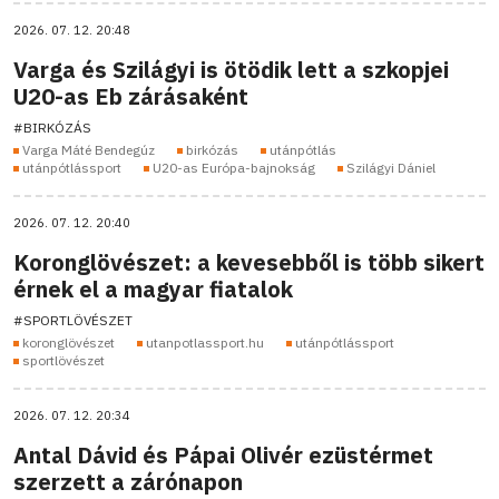
2026. 07. 12. 20:48
Varga és Szilágyi is ötödik lett a szkopjei
U20-as Eb zárásaként
#BIRKÓZÁS
Varga Máté Bendegúz
birkózás
utánpótlás
utánpótlássport
U20-as Európa-bajnokság
Szilágyi Dániel
2026. 07. 12. 20:40
Koronglövészet: a kevesebből is több sikert
érnek el a magyar fiatalok
#SPORTLÖVÉSZET
koronglövészet
utanpotlassport.hu
utánpótlássport
sportlövészet
2026. 07. 12. 20:34
Antal Dávid és Pápai Olivér ezüstérmet
szerzett a zárónapon