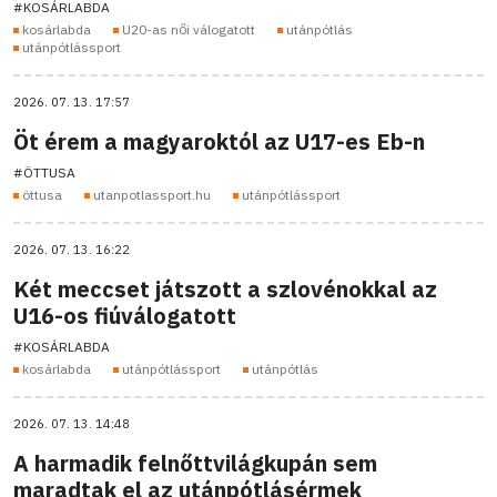
#KOSÁRLABDA
kosárlabda
U20-as női válogatott
utánpótlás
utánpótlássport
2026. 07. 13. 17:57
Öt érem a magyaroktól az U17-es Eb-n
#ÖTTUSA
öttusa
utanpotlassport.hu
utánpótlássport
2026. 07. 13. 16:22
Két meccset játszott a szlovénokkal az
U16-os fiúválogatott
#KOSÁRLABDA
kosárlabda
utánpótlássport
utánpótlás
2026. 07. 13. 14:48
A harmadik felnőttvilágkupán sem
maradtak el az utánpótlásérmek