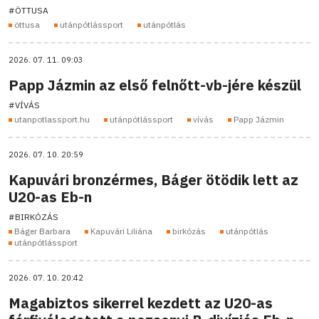
#ÖTTUSA
öttusa
utánpótlássport
utánpótlás
2026. 07. 11. 09:03
Papp Jázmin az első felnőtt-vb-jére készül
#VÍVÁS
utanpotlassport.hu
utánpótlássport
vívás
Papp Jázmin
2026. 07. 10. 20:59
Kapuvári bronzérmes, Báger ötödik lett az
U20-as Eb-n
#BIRKÓZÁS
Báger Barbara
Kapuvári Liliána
birkózás
utánpótlás
utánpótlássport
2026. 07. 10. 20:42
Magabiztos sikerrel kezdett az U20-as