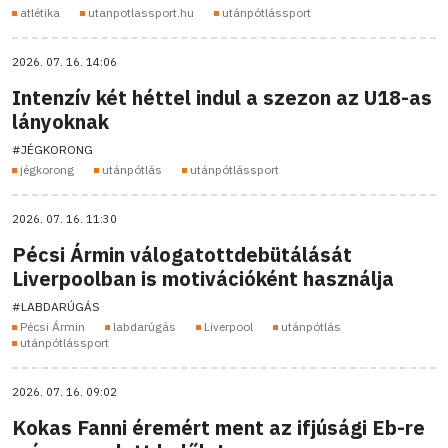
atlétika
utanpotlassport.hu
utánpótlássport
2026. 07. 16. 14:06
Intenzív két héttel indul a szezon az U18-as
lányoknak
#JÉGKORONG
jégkorong
utánpótlás
utánpótlássport
2026. 07. 16. 11:30
Pécsi Ármin válogatottdebütálását
Liverpoolban is motivációként használja
#LABDARÚGÁS
Pécsi Ármin
labdarúgás
Liverpool
utánpótlás
utánpótlássport
2026. 07. 16. 09:02
Kokas Fanni éremért ment az ifjúsági Eb-re