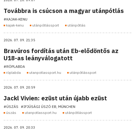
2026. 07. 10. 09:07
Továbbra is csúcson a magyar utánpótlás
#KAJAK-KENU
kajak-kenu
utánpótlássport
utánpótlás
2026. 07. 09. 21:35
Bravúros fordítás után Eb-elődöntős az
U18-as leányválogatott
#RÖPLABDA
röplabda
utanpotlassport.hu
utánpótlássport
2026. 07. 09. 20:59
Jackl Vivien: ezüst után újabb ezüst
#ÚSZÁS
#IFJÚSÁGI ÚSZÓ EB, MÜNCHEN
úszás
utanpotlassport.hu
utánpótlássport
2026. 07. 09. 20:33