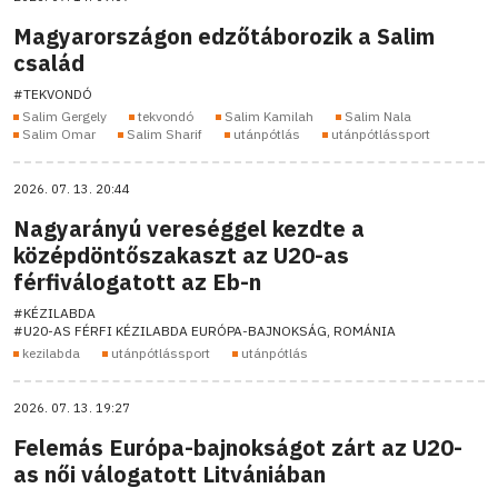
Magyarországon edzőtáborozik a Salim
család
#TEKVONDÓ
Salim Gergely
tekvondó
Salim Kamilah
Salim Nala
Salim Omar
Salim Sharif
utánpótlás
utánpótlássport
2026. 07. 13. 20:44
Nagyarányú vereséggel kezdte a
középdöntőszakaszt az U20-as
férfiválogatott az Eb-n
#KÉZILABDA
#U20-AS FÉRFI KÉZILABDA EURÓPA-BAJNOKSÁG, ROMÁNIA
kezilabda
utánpótlássport
utánpótlás
2026. 07. 13. 19:27
Felemás Európa-bajnokságot zárt az U20-
as női válogatott Litvániában