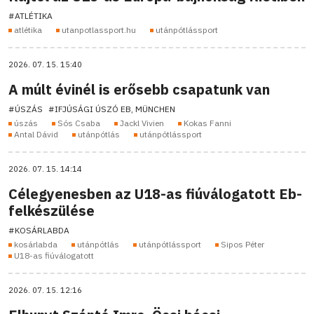
#ATLÉTIKA
atlétika
utanpotlassport.hu
utánpótlássport
2026. 07. 15. 15:40
A múlt évinél is erősebb csapatunk van
#ÚSZÁS
#IFJÚSÁGI ÚSZÓ EB, MÜNCHEN
úszás
Sós Csaba
Jackl Vivien
Kokas Fanni
Antal Dávid
utánpótlás
utánpótlássport
2026. 07. 15. 14:14
Célegyenesben az U18-as fiúválogatott Eb-
felkészülése
#KOSÁRLABDA
kosárlabda
utánpótlás
utánpótlássport
Sipos Péter
U18-as fiúválogatott
2026. 07. 15. 12:16