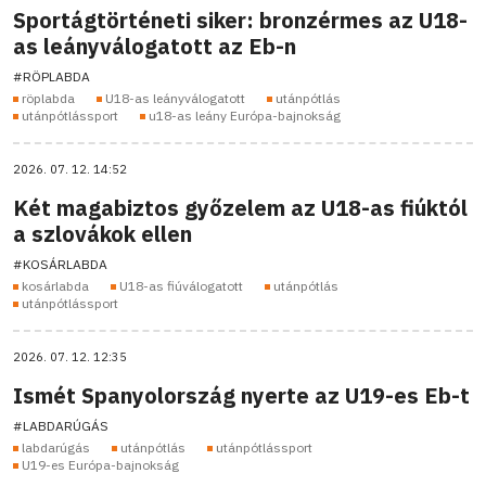
Sportágtörténeti siker: bronzérmes az U18-
as leányválogatott az Eb-n
#RÖPLABDA
röplabda
U18-as leányválogatott
utánpótlás
utánpótlássport
u18-as leány Európa-bajnokság
2026. 07. 12. 14:52
Két magabiztos győzelem az U18-as fiúktól
a szlovákok ellen
#KOSÁRLABDA
kosárlabda
U18-as fiúválogatott
utánpótlás
utánpótlássport
2026. 07. 12. 12:35
Ismét Spanyolország nyerte az U19-es Eb-t
#LABDARÚGÁS
labdarúgás
utánpótlás
utánpótlássport
U19-es Európa-bajnokság