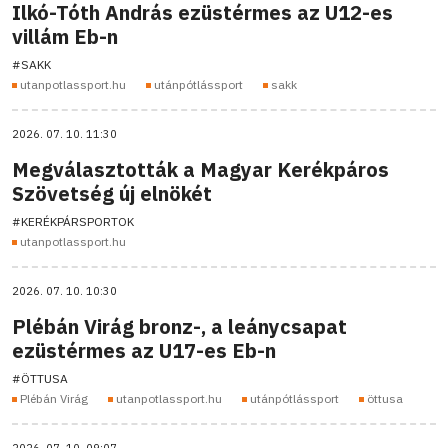
Ilkó-Tóth András ezüstérmes az U12-es
villám Eb-n
#SAKK
utanpotlassport.hu
utánpótlássport
sakk
2026. 07. 10. 11:30
Megválasztották a Magyar Kerékpáros
Szövetség új elnökét
#KERÉKPÁRSPORTOK
utanpotlassport.hu
2026. 07. 10. 10:30
Plébán Virág bronz-, a leánycsapat
ezüstérmes az U17-es Eb-n
#ÖTTUSA
Plébán Virág
utanpotlassport.hu
utánpótlássport
öttusa