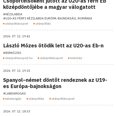
Csoportelsőként jutott az U20-as férfi Eb
középdöntőjébe a magyar válogatott
#KÉZILABDA
#U20-AS FÉRFI KÉZILABDA EURÓPA-BAJNOKSÁG, ROMÁNIA
utánpótlássport
utánpótlás
2026. 07. 11. 19:41
László Mózes ötödik lett az U20-as Eb-n
#BIRKÓZÁS
utanpotlassport.hu
utánpótlássport
birkózás
2026. 07. 11. 19:21
Spanyol–német döntőt rendeznek az U19-
es Európa-bajnokságon
#LABDARÚGÁS
labdarúgás
utánpótlás
utánpótlássport
2026. 07. 11. 18:33