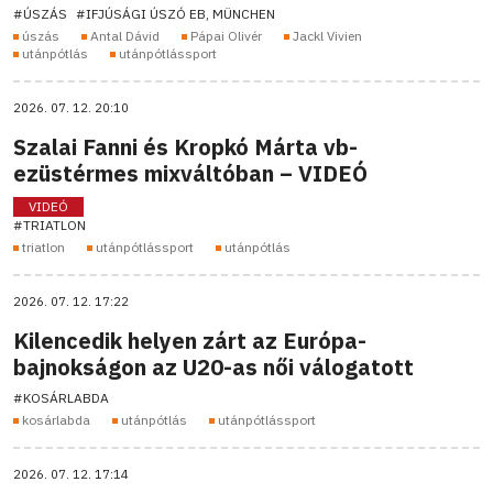
#ÚSZÁS
#IFJÚSÁGI ÚSZÓ EB, MÜNCHEN
úszás
Antal Dávid
Pápai Olivér
Jackl Vivien
utánpótlás
utánpótlássport
2026. 07. 12. 20:10
Szalai Fanni és Kropkó Márta vb-
ezüstérmes mixváltóban – VIDEÓ
VIDEÓ
#TRIATLON
triatlon
utánpótlássport
utánpótlás
2026. 07. 12. 17:22
Kilencedik helyen zárt az Európa-
bajnokságon az U20-as női válogatott
#KOSÁRLABDA
kosárlabda
utánpótlás
utánpótlássport
2026. 07. 12. 17:14