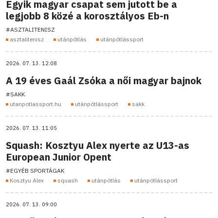
Egyik magyar csapat sem jutott be a
legjobb 8 közé a korosztályos Eb-n
#ASZTALITENISZ
asztalitenisz
utánpótlás
utánpótlássport
2026. 07. 13. 12:08
A 19 éves Gaál Zsóka a női magyar bajnok
#SAKK
utanpotlassport.hu
utánpótlássport
sakk
2026. 07. 13. 11:05
Squash: Kosztyu Alex nyerte az U13-as
European Junior Opent
#EGYÉB SPORTÁGAK
Kosztyu Alex
squash
utánpótlás
utánpótlássport
2026. 07. 13. 09:00