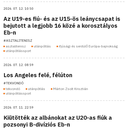
2026. 07. 12. 10:50
Az U19-es fiú- és az U15-ös leánycsapat is
bejutott a legjobb 16 közé a korosztályos
Eb-n
#ASZTALITENISZ
asztalitenisz
utánpótlás
ifjúsági és serdülő Európa-bajnokság
utánpótlássport
2026. 07. 12. 08:59
Los Angeles felé, félúton
#TEKVONDÓ
tekvondó
utánpótlás
Márton Zsolt Krisztián
utánpótlássport
2026. 07. 11. 22:59
Kiütötték az albánokat az U20-as fiúk a
pozsonyi B-divíziós Eb-n