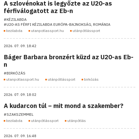
A szlovénokat is legyőzte az U20-as
férfiválogatott az Eb-n
#KÉZILABDA
#U20-AS FÉRFI KÉZILABDA EURÓPA-BAJNOKSÁG, ROMÁNIA
kezilabda
utanpotlassport.hu
utánpótlássport
2026. 07. 09. 18:42
Báger Barbara bronzért küzd az U20-as Eb-
n
#BIRKÓZÁS
utanpotlassport.hu
utánpótlássport
birkózás
2026. 07. 09. 18:02
A kudarcon túl – mit mond a szakember?
#SZAKSZEMMEL
kezilabda
utánpótlássport
utánpótlás
2026. 07. 09. 16:48