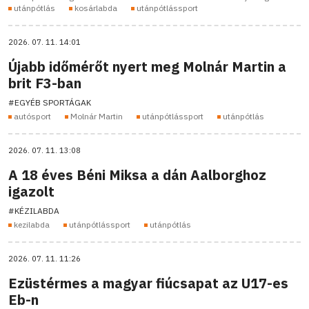
utánpótlás
kosárlabda
utánpótlássport
2026. 07. 11. 14:01
Újabb időmérőt nyert meg Molnár Martin a
brit F3-ban
#EGYÉB SPORTÁGAK
autósport
Molnár Martin
utánpótlássport
utánpótlás
2026. 07. 11. 13:08
A 18 éves Béni Miksa a dán Aalborghoz
igazolt
#KÉZILABDA
kezilabda
utánpótlássport
utánpótlás
2026. 07. 11. 11:26
Ezüstérmes a magyar fiúcsapat az U17-es
Eb-n