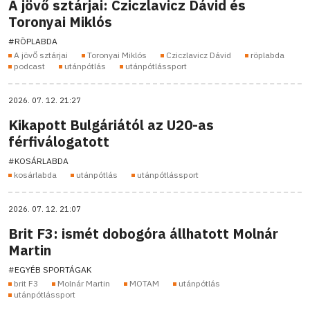
A jövő sztárjai: Cziczlavicz Dávid és
Toronyai Miklós
#RÖPLABDA
A jövő sztárjai
Toronyai Miklós
Cziczlavicz Dávid
röplabda
podcast
utánpótlás
utánpótlássport
2026. 07. 12. 21:27
Kikapott Bulgáriától az U20-as
férfiválogatott
#KOSÁRLABDA
kosárlabda
utánpótlás
utánpótlássport
2026. 07. 12. 21:07
Brit F3: ismét dobogóra állhatott Molnár
Martin
#EGYÉB SPORTÁGAK
brit F3
Molnár Martin
MOTAM
utánpótlás
utánpótlássport