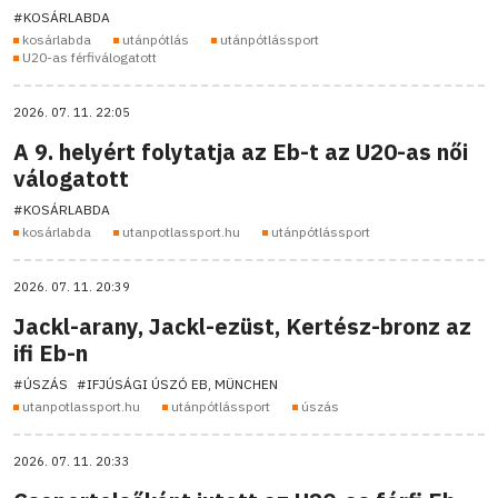
#KOSÁRLABDA
kosárlabda
utánpótlás
utánpótlássport
U20-as férfiválogatott
2026. 07. 11. 22:05
A 9. helyért folytatja az Eb-t az U20-as női
válogatott
#KOSÁRLABDA
kosárlabda
utanpotlassport.hu
utánpótlássport
2026. 07. 11. 20:39
Jackl-arany, Jackl-ezüst, Kertész-bronz az
ifi Eb-n
#ÚSZÁS
#IFJÚSÁGI ÚSZÓ EB, MÜNCHEN
utanpotlassport.hu
utánpótlássport
úszás
2026. 07. 11. 20:33