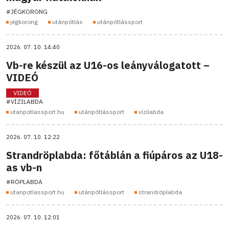
#JÉGKORONG
jégkorong
utánpótlás
utánpótlássport
2026. 07. 10. 14:40
Vb-re készül az U16-os leányválogatott –
VIDEÓ
VIDEÓ
#VÍZILABDA
utanpotlassport.hu
utánpótlássport
vízilabda
2026. 07. 10. 12:22
Strandröplabda: főtáblán a fiúpáros az U18-
as vb-n
#RÖPLABDA
utanpotlassport.hu
utánpótlássport
strandröplabda
2026. 07. 10. 12:01