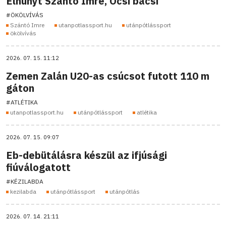
Elhunyt Szántó Imre, Öcsi bácsi
#ÖKÖLVÍVÁS
Szántó Imre
utanpotlassport.hu
utánpótlássport
ökölvívás
2026. 07. 15. 11:12
Zemen Zalán U20-as csúcsot futott 110 m
gáton
#ATLÉTIKA
utanpotlassport.hu
utánpótlássport
atlétika
2026. 07. 15. 09:07
Eb-debütálásra készül az ifjúsági
fiúválogatott
#KÉZILABDA
kezilabda
utánpótlássport
utánpótlás
2026. 07. 14. 21:11