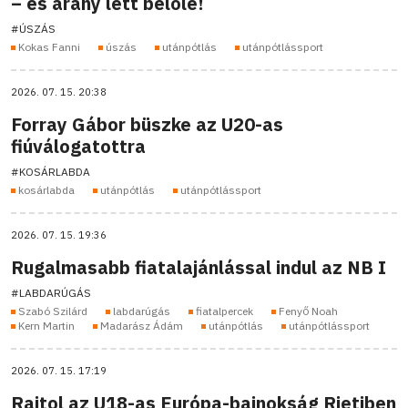
– és arany lett belőle!
#ÚSZÁS
Kokas Fanni
úszás
utánpótlás
utánpótlássport
2026. 07. 15. 20:38
Forray Gábor büszke az U20-as
fiúválogatottra
#KOSÁRLABDA
kosárlabda
utánpótlás
utánpótlássport
2026. 07. 15. 19:36
Rugalmasabb fiatalajánlással indul az NB I
#LABDARÚGÁS
Szabó Szilárd
labdarúgás
fiatalpercek
Fenyő Noah
Kern Martin
Madarász Ádám
utánpótlás
utánpótlássport
2026. 07. 15. 17:19
Rajtol az U18-as Európa-bajnokság Rietiben