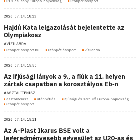
u18-as leány Európa-bajnokság
utánpótlássport
2026. 07. 14. 18:13
Hajdú Kata leigazolását bejelentette az
Olympiakosz
#VÍZILABDA
utanpotlassport.hu
utánpótlássport
vízilabda
2026. 07. 14. 15:50
Az ifjúsági lányok a 9., a fiúk a 11. helyen
zártak csapatban a korosztályos Eb-n
#ASZTALITENISZ
asztalitenisz
utánpótlás
ifjúsági és serdülő Európa-bajnokság
utánpótlássport
2026. 07. 14. 15:11
Az A-Plast Ikarus BSE volt a
legeredményesebb egyesület az U20-as és