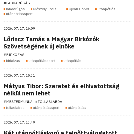
#LABDARÚGÁS
labdarúgás
Mészöly Focisuli
Újvári Gábor
utánpótlás
utánpótlássport
2026. 07. 17. 16:09
Lőrincz Tamás a Magyar Birkózók
Szövetségének új elnöke
#BIRKÓZÁS
birkózás
utánpótlássport
utánpótlás
2026. 07. 17. 15:31
Mátyus Tibor: Szeretet és elhivatottság
nélkül nem lehet
#MESTERMUNKA
#TOLLASLABDA
tollaslabda
utánpótlássport
utánpótlás
2026. 07. 17. 13:49
Két utánpótláskorú a felnőttválogatott