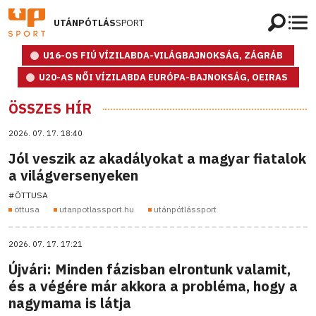
UTÁNPÓTLÁS
SPORT
U16-OS FIÚ VÍZILABDA-VILÁGBAJNOKSÁG, ZÁGRÁB
U20-AS NŐI VÍZILABDA EURÓPA-BAJNOKSÁG, OEIRAS
ÖSSZES HÍR
2026. 07. 17. 18:40
Jól veszik az akadályokat a magyar fiatalok
a világversenyeken
#ÖTTUSA
öttusa
utanpotlassport.hu
utánpótlássport
2026. 07. 17. 17:21
Újvári: Minden fázisban elrontunk valamit,
és a végére már akkora a probléma, hogy a
nagymama is látja