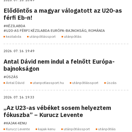
2026. 07. 16. 20:49
Elődöntős a magyar válogatott az U20-as
férfi Eb-n!
#KÉZILABDA
#U20-AS FÉRFI KÉZILABDA EURÓPA-BAJNOKSÁG, ROMÁNIA
kezilabda
utánpótlássport
utánpótlás
2026. 07. 16. 19:49
Antal Dávid nem indul a felnőtt Európa-
bajnokságon
#ÚSZÁS
Antal Dávid
utanpotlassport.hu
utánpótlássport
úszás
2026. 07. 16. 19:33
„Az U23-as vébéket sosem helyeztem
fókuszba” – Kurucz Levente
#KAJAK-KENU
Kurucz Levente
kajak-kenu
utánpótlássport
utánpótlás