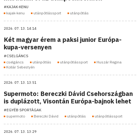
#KAJAK-KENU
kajak-kenu
utánpótlássport
utánpótlás
2026. 07. 13. 14:14
Két magyar érem a paksi junior Európa-
kupa-versenyen
#CSELGÁNCS
cselgáncs
utánpótlás
utánpótlássport
Huszár Regina
Kollár Sebestyén
2026. 07. 13. 13:51
Supermoto: Bereczki Dávid Csehországban
is duplázott, Visontán Európa-bajnok lehet
#EGYÉB SPORTÁGAK
supermoto
Bereczki Dávid
utánpótlás
utánpótlássport
2026. 07. 13. 13:29