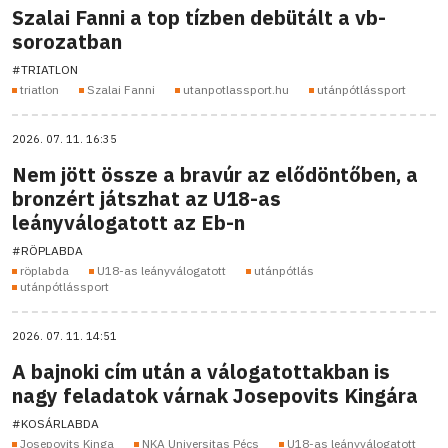
Szalai Fanni a top tízben debütált a vb-
sorozatban
#TRIATLON
triatlon
Szalai Fanni
utanpotlassport.hu
utánpótlássport
2026. 07. 11. 16:35
Nem jött össze a bravúr az elődöntőben, a
bronzért játszhat az U18-as
leányválogatott az Eb-n
#RÖPLABDA
röplabda
U18-as leányválogatott
utánpótlás
utánpótlássport
2026. 07. 11. 14:51
A bajnoki cím után a válogatottakban is
nagy feladatok várnak Josepovits Kingára
#KOSÁRLABDA
Josepovits Kinga
NKA Universitas Pécs
U18-as leányválogatott