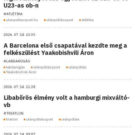
U23-as ob-n
#ATLÉTIKA
utanpotlassport.hu
utánpótlássport
atlétika
2026. 07. 14. 13:35
A Barcelona első csapatával kezdte meg a
felkészülést Yaakobishvili Áron
#LABDARÚGÁS
labdarúgás
utánpótlássport
utánpótlás
Yaakobishvili Áron
2026. 07. 14. 11:38
Libabőrös élmény volt a hamburgi mixváltó-
vb
#TRIATLON
triatlon
utánpótlássport
utánpótlás
2026. 07. 14. 09:07