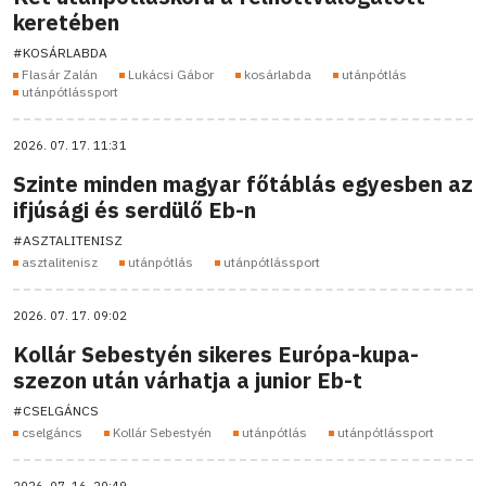
keretében
#KOSÁRLABDA
Flasár Zalán
Lukácsi Gábor
kosárlabda
utánpótlás
utánpótlássport
2026. 07. 17. 11:31
Szinte minden magyar főtáblás egyesben az
ifjúsági és serdülő Eb-n
#ASZTALITENISZ
asztalitenisz
utánpótlás
utánpótlássport
2026. 07. 17. 09:02
Kollár Sebestyén sikeres Európa-kupa-
szezon után várhatja a junior Eb-t
#CSELGÁNCS
cselgáncs
Kollár Sebestyén
utánpótlás
utánpótlássport