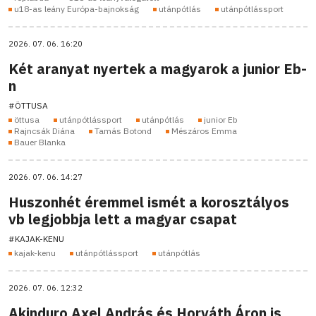
u18-as leány Európa-bajnokság
utánpótlás
utánpótlássport
2026. 07. 06. 16:20
Két aranyat nyertek a magyarok a junior Eb-
n
#ÖTTUSA
öttusa
utánpótlássport
utánpótlás
junior Eb
Rajncsák Diána
Tamás Botond
Mészáros Emma
Bauer Blanka
2026. 07. 06. 14:27
Huszonhét éremmel ismét a korosztályos
vb legjobbja lett a magyar csapat
#KAJAK-KENU
kajak-kenu
utánpótlássport
utánpótlás
2026. 07. 06. 12:32
Akinduro Axel András és Horváth Áron is