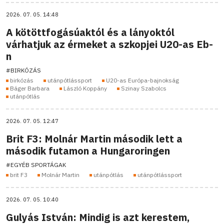
2026. 07. 05. 14:48
A kötöttfogásúaktól és a lányoktól
várhatjuk az érmeket a szkopjei U20-as Eb-
n
#BIRKÓZÁS
birkózás
utánpótlássport
U20-as Európa-bajnokság
Báger Barbara
László Koppány
Szinay Szabolcs
utánpótlás
2026. 07. 05. 12:47
Brit F3: Molnár Martin második lett a
második futamon a Hungaroringen
#EGYÉB SPORTÁGAK
brit F3
Molnár Martin
utánpótlás
utánpótlássport
2026. 07. 05. 10:40
Gulyás István: Mindig is azt kerestem,