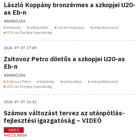
László Koppány bronzérmes a szkopjei U20-
as Eb-n
#BIRKÓZÁS
birkózás
utánpótlás
László Koppány
utápótlássport
U20-as Európa-bajnokság
2026. 07. 07. 17:49
Zsitovoz Petro döntős a szkopjei U20-as
Eb-n
#BIRKÓZÁS
Zsitovoz Petro
birkózás
utánpótlás
utánpótlássport
U20-as Európa-bajnokság
2026. 07. 07. 16:15
Számos változást tervez az utánpótlás-
fejlesztési igazgatóság – VIDEÓ
VIDEÓ
#KÉZILABDA