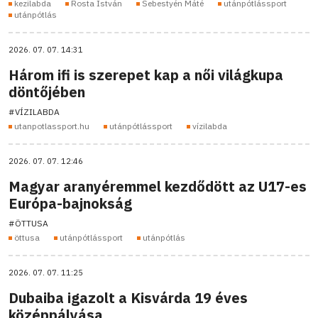
kezilabda
Rosta István
Sebestyén Máté
utánpótlássport
utánpótlás
2026. 07. 07. 14:31
Három ifi is szerepet kap a női világkupa
döntőjében
#VÍZILABDA
utanpotlassport.hu
utánpótlássport
vízilabda
2026. 07. 07. 12:46
Magyar aranyéremmel kezdődött az U17-es
Európa-bajnokság
#ÖTTUSA
öttusa
utánpótlássport
utánpótlás
2026. 07. 07. 11:25
Dubaiba igazolt a Kisvárda 19 éves
középpályása