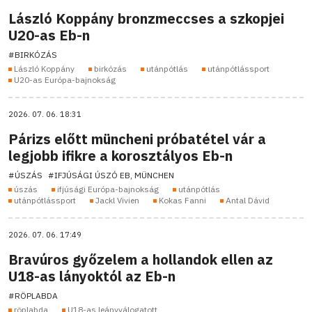
László Koppány bronzmeccses a szkopjei
U20-as Eb-n
#BIRKÓZÁS
László Koppány
birkózás
utánpótlás
utánpótlássport
U20-as Európa-bajnokság
2026. 07. 06. 18:31
Párizs előtt müncheni próbatétel vár a
legjobb ifikre a korosztályos Eb-n
#ÚSZÁS
#IFJÚSÁGI ÚSZÓ EB, MÜNCHEN
úszás
ifjúsági Európa-bajnokság
utánpótlás
utánpótlássport
Jackl Vivien
Kokas Fanni
Antal Dávid
2026. 07. 06. 17:49
Bravúros győzelem a hollandok ellen az
U18-as lányoktól az Eb-n
#RÖPLABDA
röplabda
U18-as leányválogatott