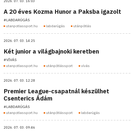
2026. 07. 03. 16:03
A 20 éves Kozma Hunor a Paksba igazolt
#LABDARÚGÁS
utanpotlassport.hu
labdarúgás
utánpótlás
2026. 07. 03. 14:25
Két junior a világbajnoki keretben
#VÍVÁS
utanpotlassport.hu
utánpótlássport
vívás
2026. 07. 03. 12:28
Premier League-csapatnál készülhet
Csenterics Ádám
#LABDARÚGÁS
utanpotlassport.hu
utánpótlássport
labdarúgás
2026. 07. 03. 09:46