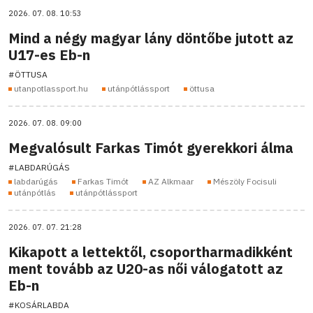
2026. 07. 08. 10:53
Mind a négy magyar lány döntőbe jutott az
U17-es Eb-n
#ÖTTUSA
utanpotlassport.hu
utánpótlássport
öttusa
2026. 07. 08. 09:00
Megvalósult Farkas Timót gyerekkori álma
#LABDARÚGÁS
labdarúgás
Farkas Timót
AZ Alkmaar
Mészöly Focisuli
utánpótlás
utánpótlássport
2026. 07. 07. 21:28
Kikapott a lettektől, csoportharmadikként
ment tovább az U20-as női válogatott az
Eb-n
#KOSÁRLABDA