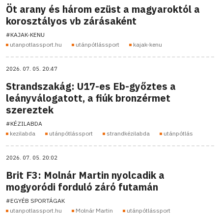
Öt arany és három ezüst a magyaroktól a
korosztályos vb zárásaként
#KAJAK-KENU
utanpotlassport.hu
utánpótlássport
kajak-kenu
2026. 07. 05. 20:47
Strandszakág: U17-es Eb-győztes a
leányválogatott, a fiúk bronzérmet
szereztek
#KÉZILABDA
kezilabda
utánpótlássport
strandkézilabda
utánpótlás
2026. 07. 05. 20:02
Brit F3: Molnár Martin nyolcadik a
mogyoródi forduló záró futamán
#EGYÉB SPORTÁGAK
utanpotlassport.hu
Molnár Martin
utánpótlássport