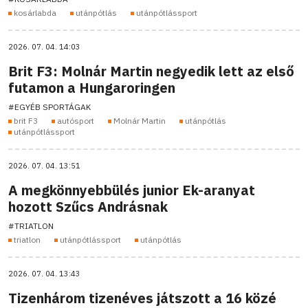
kosárlabda
utánpótlás
utánpótlássport
2026. 07. 04. 14:03
Brit F3: Molnár Martin negyedik lett az első
futamon a Hungaroringen
#EGYÉB SPORTÁGAK
brit F3
autósport
Molnár Martin
utánpótlás
utánpótlássport
2026. 07. 04. 13:51
A megkönnyebbülés junior Ek-aranyat
hozott Szűcs Andrásnak
#TRIATLON
triatlon
utánpótlássport
utánpótlás
2026. 07. 04. 13:43
Tizenhárom tizenéves játszott a 16 közé