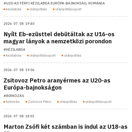
#U20-AS FÉRFI KÉZILABDA EURÓPA-BAJNOKSÁG, ROMÁNIA
kezilabda
utánpótlás
utánpótlássport
2026. 07. 08. 19:40
Nyílt Eb-ezüsttel debütáltak az U16-os
magyar lányok a nemzetközi porondon
#KÉZILABDA
kezilabda
utánpótlássport
utánpótlás
2026. 07. 08. 19:06
Zsitovoz Petro aranyérmes az U20-as
Európa-bajnokságon
#BIRKÓZÁS
birkózás
Zsitovoz Petro
utánpótlás
utánpótlássport
2026. 07. 08. 18:03
Marton Zsófi két számban is indul az U18-as