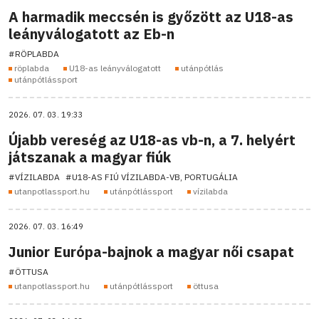
A harmadik meccsén is győzött az U18-as
leányválogatott az Eb-n
#RÖPLABDA
röplabda
U18-as leányválogatott
utánpótlás
utánpótlássport
2026. 07. 03. 19:33
Újabb vereség az U18-as vb-n, a 7. helyért
játszanak a magyar fiúk
#VÍZILABDA
#U18-AS FIÚ VÍZILABDA-VB, PORTUGÁLIA
utanpotlassport.hu
utánpótlássport
vízilabda
2026. 07. 03. 16:49
Junior Európa-bajnok a magyar női csapat
#ÖTTUSA
utanpotlassport.hu
utánpótlássport
öttusa