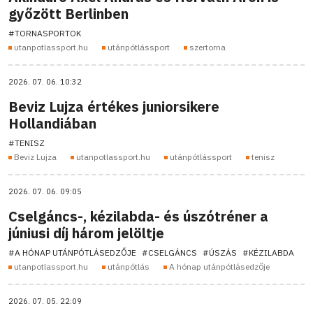
győzött Berlinben
#TORNASPORTOK
utanpotlassport.hu
utánpótlássport
szertorna
2026. 07. 06. 10:32
Beviz Lujza értékes juniorsikere
Hollandiában
#TENISZ
Beviz Lujza
utanpotlassport.hu
utánpótlássport
tenisz
2026. 07. 06. 09:05
Cselgáncs-, kézilabda- és úszótréner a
júniusi díj három jelöltje
#A HÓNAP UTÁNPÓTLÁSEDZŐJE
#CSELGÁNCS
#ÚSZÁS
#KÉZILABDA
utanpotlassport.hu
utánpótlás
A hónap utánpótlásedzője
2026. 07. 05. 22:09