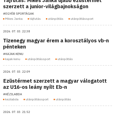
Tájfutás: Mikes Janka újabb ezüstérmet
szerzett a junior-világbajnokságon
#EGYÉB SPORTÁGAK
Mikes Janka
tájfutás
utánpótlás
utánpótlássport
2026. 07. 03. 22:38
Tizenegy magyar érem a korosztályos vb-n
pénteken
#KAJAK-KENU
kajak-kenu
utánpótlássport
utánpótlás
2026. 07. 03. 22:09
Ezüstérmet szerzett a magyar válogatott
az U16-os leány nyílt Eb-n
#KÉZILABDA
kezilabda
utánpótlássport
utánpótlás
2026. 07. 03. 21:52