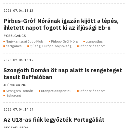
2026. 07. 04. 18:13
Pirbus-Gróf Nórának igazán kijött a lépés,
ihletett napot fogott ki az ifjúsági Eb-n
#CSELGÁNCS
Nagykanizsai Judo Klub
Pirbus-Gróf Nóra
utánpótlás
cselgáncs
ifjúsági Európa-bajnokság
utánpótlássport
2026. 07. 04. 16:12
Szongoth Domán öt nap alatt is rengeteget
tanult Buffalóban
#JÉGKORONG
Szongoth Domán
utanpotlassport.hu
utánpótlássport
jégkorong
2026. 07. 04. 14:57
Az U18-as fiúk legyőzték Portugáliát
#KOSÁRLABDA