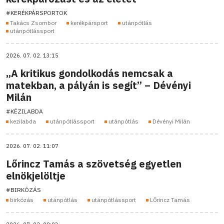
#KERÉKPÁRSPORTOK
Takács Zsombor
kerékpársport
utánpótlás
utánpótlássport
2026. 07. 02. 13:15
„A kritikus gondolkodás nemcsak a
matekban, a pályán is segít” – Dévényi
Milán
#KÉZILABDA
kezilabda
utánpótlássport
utánpótlás
Dévényi Milán
2026. 07. 02. 11:07
Lőrincz Tamás a szövetség egyetlen
elnökjelöltje
#BIRKÓZÁS
birkózás
utánpótlás
utánpótlássport
Lőrincz Tamás