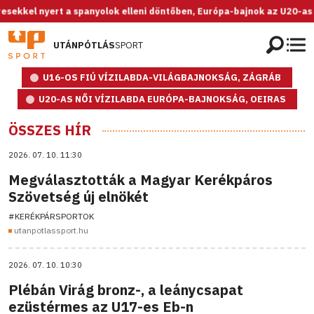
ert a spanyolok elleni döntőben, Európa-bajnok az U20-as női válogat
UTÁNPÓTLÁS
SPORT
U16-OS FIÚ VÍZILABDA-VILÁGBAJNOKSÁG, ZÁGRÁB
U20-AS NŐI VÍZILABDA EURÓPA-BAJNOKSÁG, OEIRAS
ÖSSZES HÍR
2026. 07. 10. 11:30
Megválasztották a Magyar Kerékpáros
Szövetség új elnökét
#KERÉKPÁRSPORTOK
utanpotlassport.hu
2026. 07. 10. 10:30
Plébán Virág bronz-, a leánycsapat
ezüstérmes az U17-es Eb-n