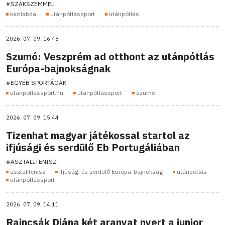
#SZAKSZEMMEL
kezilabda
utánpótlássport
utánpótlás
2026. 07. 09. 16:48
Szumó: Veszprém ad otthont az utánpótlás
Európa-bajnokságnak
#EGYÉB SPORTÁGAK
utanpotlassport.hu
utánpótlássport
szumó
2026. 07. 09. 15:44
Tizenhat magyar játékossal startol az
ifjúsági és serdülő Eb Portugáliában
#ASZTALITENISZ
asztalitenisz
ifjúsági és serdülő Európa-bajnokság
utánpótlás
utánpótlássport
2026. 07. 09. 14:11
Rajncsák Diána két aranyat nyert a junior