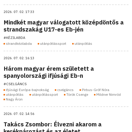
2026. 07. 02. 17:33
Mindkét magyar válogatott középdöntős a
strandszakág U17-es Eb-jén
#KÉZILABDA
strandkézilabda
utánpótlássport
utánpótlás
2026. 07. 02. 16:13
Három magyar érem született a
spanyolországi ifjúsági Eb-n
#CSELGÁNCS
ifjúsági Európa-bajnokság
cselgáncs
Pirbus-Gróf Nóra
utánpótlás
utánpótlássport
Török Csenge
Mildner Nimród
Nagy Áron
2026. 07. 02. 14:56
Takács Zsombor: Élvezni akarom a
kerékpározást és az életet