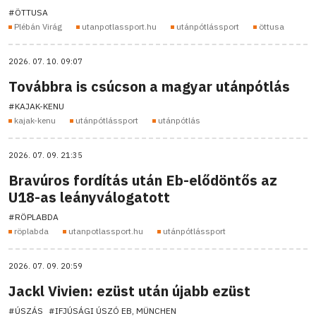
#ÖTTUSA
Plébán Virág
utanpotlassport.hu
utánpótlássport
öttusa
2026. 07. 10. 09:07
Továbbra is csúcson a magyar utánpótlás
#KAJAK-KENU
kajak-kenu
utánpótlássport
utánpótlás
2026. 07. 09. 21:35
Bravúros fordítás után Eb-elődöntős az
U18-as leányválogatott
#RÖPLABDA
röplabda
utanpotlassport.hu
utánpótlássport
2026. 07. 09. 20:59
Jackl Vivien: ezüst után újabb ezüst
#ÚSZÁS
#IFJÚSÁGI ÚSZÓ EB, MÜNCHEN