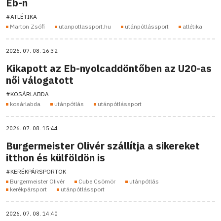
Eb-n
#ATLÉTIKA
Marton Zsófi
utanpotlassport.hu
utánpótlássport
atlétika
2026. 07. 08. 16:32
Kikapott az Eb-nyolcaddöntőben az U20-as
női válogatott
#KOSÁRLABDA
kosárlabda
utánpótlás
utánpótlássport
2026. 07. 08. 15:44
Burgermeister Olivér szállítja a sikereket
itthon és külföldön is
#KERÉKPÁRSPORTOK
Burgermeister Olivér
Cube Csömör
utánpótlás
kerékpársport
utánpótlássport
2026. 07. 08. 14:40