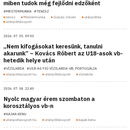
miben tudok még fejlődni edzőként
#MESTERMUNKA
#TENISZ
tenisz
Mestermunka
Gulyás István
utánpótlás
utánpótlássport
2026. 07. 05. 09:05
„Nem kifogásokat keresünk, tanulni
akarunk” – Kovács Róbert az U18-asok vb-
hetedik helye után
#VÍZILABDA
#U18-AS FIÚ VÍZILABDA-VB, PORTUGÁLIA
utanpotlassport.hu
utánpótlássport
vízilabda
2026. 07. 04. 22:40
Nyolc magyar érem szombaton a
korosztályos vb-n
#KAJAK-KENU
utanpotlassport.hu
utánpótlássport
kajak-kenu