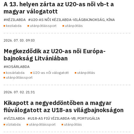
A 13. helyen zárta az U20-as női vb-t a
magyar válogatott
#KÉZILABDA
#U20-AS NŐI KÉZILABDA-VILÁGBAJNOKSÁG, KÍNA
kezilabda
utánpótlássport
utánpótlás
2026. 07. 03. 09:03
Megkezdődik az U20-as női Európa-
bajnokság Litvániában
#KOSÁRLABDA
kosárlabda
U20-as női válogatott
utánpótlás
utánpótlássport
2026. 07. 02. 21:31
Kikapott a negyeddöntőben a magyar
fiúválogatott az U18-as világbajnokságon
#VÍZILABDA
#U18-AS FIÚ VÍZILABDA-VB, PORTUGÁLIA
vízilabda
utánpótlássport
utánpótlás