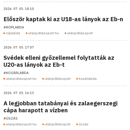
2026. 07. 05. 18:10
Először kaptak ki az U18-as lányok az Eb-n
#RÖPLABDA
röplabda
utanpotlassport.hu
utánpótlássport
2026. 07. 05. 17:07
Svédek elleni győzellemel folytatták az
U20-as lányok az Eb-t
#KOSÁRLABDA
utanpotlassport.hu
utánpótlássport
kosárlabda
2026. 07. 05. 16:15
A legjobban tatabányai és zalaegerszegi
cápa harapott a vízben
#ÚSZÁS
utanpotlassport.hu
utánpótlássport
úszás