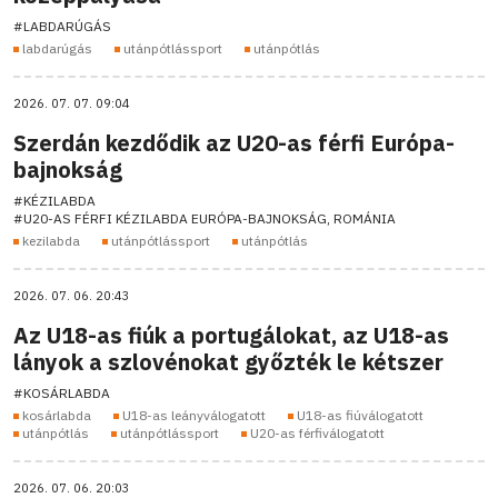
#LABDARÚGÁS
labdarúgás
utánpótlássport
utánpótlás
2026. 07. 07. 09:04
Szerdán kezdődik az U20-as férfi Európa-
bajnokság
#KÉZILABDA
#U20-AS FÉRFI KÉZILABDA EURÓPA-BAJNOKSÁG, ROMÁNIA
kezilabda
utánpótlássport
utánpótlás
2026. 07. 06. 20:43
Az U18-as fiúk a portugálokat, az U18-as
lányok a szlovénokat győzték le kétszer
#KOSÁRLABDA
kosárlabda
U18-as leányválogatott
U18-as fiúválogatott
utánpótlás
utánpótlássport
U20-as férfiválogatott
2026. 07. 06. 20:03