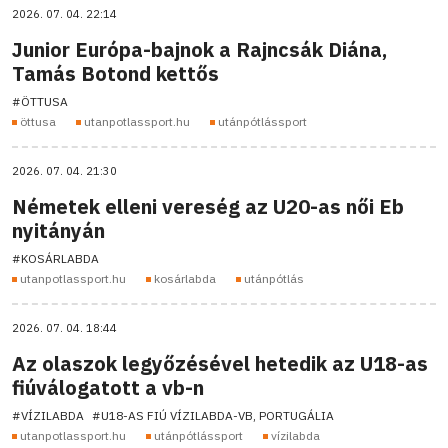
2026. 07. 04. 22:14
Junior Európa-bajnok a Rajncsák Diána,
Tamás Botond kettős
#ÖTTUSA
öttusa
utanpotlassport.hu
utánpótlássport
2026. 07. 04. 21:30
Németek elleni vereség az U20-as női Eb
nyitányán
#KOSÁRLABDA
utanpotlassport.hu
kosárlabda
utánpótlás
2026. 07. 04. 18:44
Az olaszok legyőzésével hetedik az U18-as
fiúválogatott a vb-n
#VÍZILABDA
#U18-AS FIÚ VÍZILABDA-VB, PORTUGÁLIA
utanpotlassport.hu
utánpótlássport
vízilabda