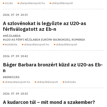
úszás
utanpotlassport.hu
utánpótlássport
2026. 07. 09. 20:33
A szlovénokat is legyőzte az U20-as
férfiválogatott az Eb-n
#KÉZILABDA
#U20-AS FÉRFI KÉZILABDA EURÓPA-BAJNOKSÁG, ROMÁNIA
kezilabda
utanpotlassport.hu
utánpótlássport
2026. 07. 09. 18:42
Báger Barbara bronzért küzd az U20-as Eb-
n
#BIRKÓZÁS
utanpotlassport.hu
utánpótlássport
birkózás
2026. 07. 09. 18:02
A kudarcon túl – mit mond a szakember?