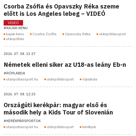
Csorba Zsófia és Opavszky Réka szeme
előtt is Los Angeles lebeg – VIDEÓ
VIDEÓ
#KAJAK-KENU
kajak-kenu
Csorba Zsófia
Opavszky Réka
utánpótlássport
utánpótlás
2026. 07. 08. 13:27
Németek elleni siker az U18-as leány Eb-n
#RÖPLABDA
utanpotlassport.hu
utánpótlássport
röplabda
2026. 07. 08. 12:25
Országúti kerékpár: magyar első és
második hely a Kids Tour of Slovenián
#KERÉKPÁRSPORTOK
utanpotlassport.hu
utánpótlássport
kerékpár