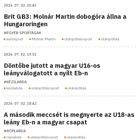
2026. 07. 02. 20:43
Brit GB3: Molnár Martin dobogóra állna a
Hungaroringen
#EGYÉB SPORTÁGAK
autósport
Molnár Martin
utánpótlássport
utánpótlás
2026. 07. 02. 19:51
Döntőbe jutott a magyar U16-os
leányválogatott a nyílt Eb-n
#KÉZILABDA
kezilabda
utánpótlássport
utánpótlás
2026. 07. 02. 18:42
A második meccsét is megnyerte az U18-as
leány Eb-n a magyar csapat
#RÖPLABDA
röplabda
utánpótlássport
utánpótlás