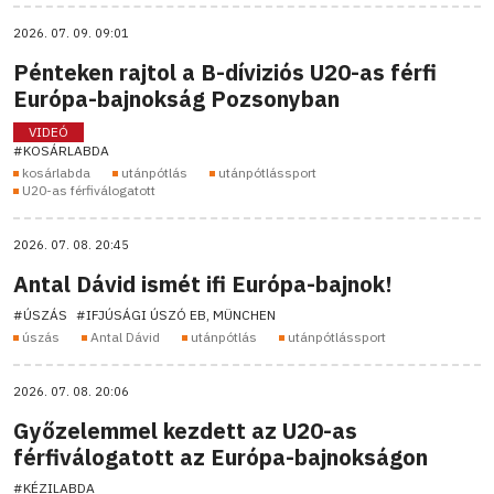
2026. 07. 09. 09:01
Pénteken rajtol a B-díviziós U20-as férfi
Európa-bajnokság Pozsonyban
VIDEÓ
#KOSÁRLABDA
kosárlabda
utánpótlás
utánpótlássport
U20-as férfiválogatott
2026. 07. 08. 20:45
Antal Dávid ismét ifi Európa-bajnok!
#ÚSZÁS
#IFJÚSÁGI ÚSZÓ EB, MÜNCHEN
úszás
Antal Dávid
utánpótlás
utánpótlássport
2026. 07. 08. 20:06
Győzelemmel kezdett az U20-as
férfiválogatott az Európa-bajnokságon
#KÉZILABDA