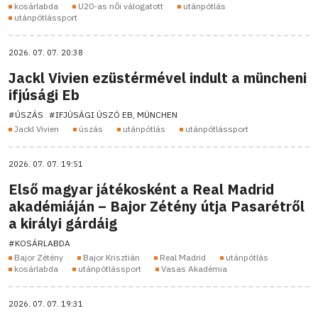
kosárlabda
U20-as női válogatott
utánpótlás
utánpótlássport
2026. 07. 07. 20:38
Jackl Vivien ezüstérmével indult a müncheni
ifjúsági Eb
#ÚSZÁS
#IFJÚSÁGI ÚSZÓ EB, MÜNCHEN
Jackl Vivien
úszás
utánpótlás
utánpótlássport
2026. 07. 07. 19:51
Első magyar játékosként a Real Madrid
akadémiáján – Bajor Zétény útja Pasarétről
a királyi gárdáig
#KOSÁRLABDA
Bajor Zétény
Bajor Krisztián
Real Madrid
utánpótlás
kosárlabda
utánpótlássport
Vasas Akadémia
2026. 07. 07. 19:31