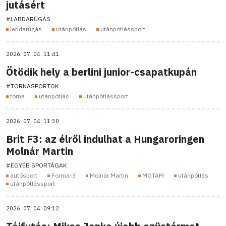
jutásért
#LABDARÚGÁS
labdarúgás
utánpótlás
utánpótlássport
2026. 07. 04. 11:41
Ötödik hely a berlini junior-csapatkupán
#TORNASPORTOK
torna
utánpótlás
utánpótlássport
2026. 07. 04. 11:30
Brit F3: az élről indulhat a Hungaroringen
Molnár Martin
#EGYÉB SPORTÁGAK
autósport
Forma-3
Molnár Martin
MOTAM
utánpótlás
utánpótlássport
2026. 07. 04. 09:12