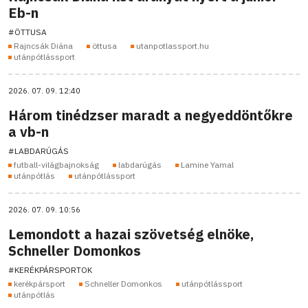
Eb-n
#ÖTTUSA
Rajncsák Diána
öttusa
utanpotlassport.hu
utánpótlássport
2026. 07. 09. 12:40
Három tinédzser maradt a negyeddöntőkre
a vb-n
#LABDARÚGÁS
futball-világbajnokság
labdarúgás
Lamine Yamal
utánpótlás
utánpótlássport
2026. 07. 09. 10:56
Lemondott a hazai szövetség elnöke,
Schneller Domonkos
#KERÉKPÁRSPORTOK
kerékpársport
Schneller Domonkos
utánpótlássport
utánpótlás